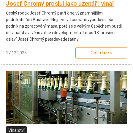
Josef Chromý proslul jako uzenář i vinař
Český rodák Josef Chromý patří k nejvýznamnějším
podnikatelům Austrálie. Nejprve v Tasmánii vybudoval obří
podnik na zpracování masa, poté se s velkým úspěchem pustil
do vinařství a věnoval se i developmentu. Letos 18. prosince
oslaví Josef Chromý pětadevadesátiny.
Číst dále
17.12.2025
Vinařství