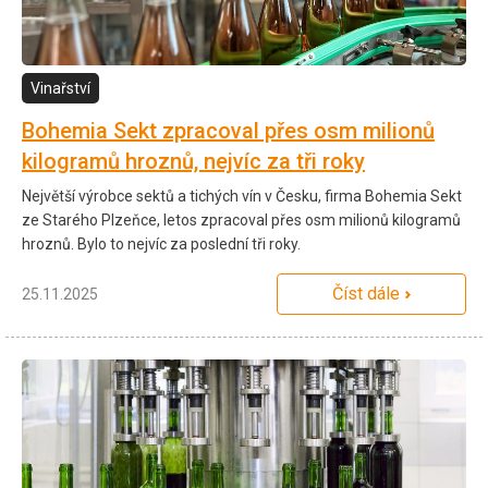
Vinařství
Bohemia Sekt zpracoval přes osm milionů
kilogramů hroznů, nejvíc za tři roky
Největší výrobce sektů a tichých vín v Česku, firma Bohemia Sekt
ze Starého Plzeňce, letos zpracoval přes osm milionů kilogramů
hroznů. Bylo to nejvíc za poslední tři roky.
Číst dále
25.11.2025