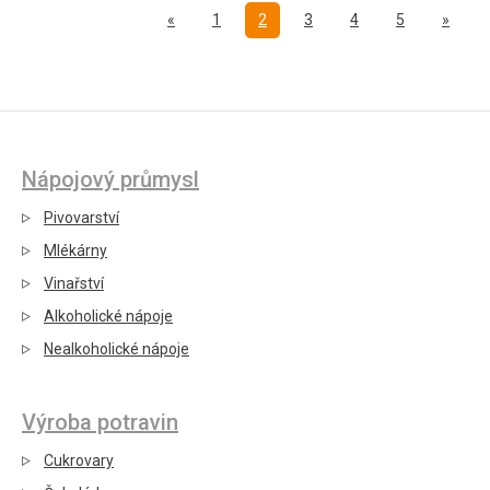
Předchozí
Další
«
1
2
3
4
5
»
Nápojový průmysl
Pivovarství
Mlékárny
Vinařství
Alkoholické nápoje
Nealkoholické nápoje
Výroba potravin
Cukrovary