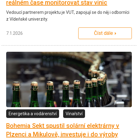
reálném čase monitorovat stav vinic
Vedoucí partnerem projektu je VUT, zapojují se do něj i odborníci
z Vídeňské univerzity.
Číst dále
7.1.2026
Energetika a vodárenství
Vinařství
Bohemia Sekt spustil solární elektrárny v
Plzenci a Mikulově, investuje i do výroby