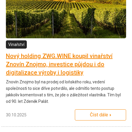
Vinařství
Nový holding ZWG.WINE koupil vinařství
Znovín Znojmo, investice půjdou i do
digitalizace výroby i logistiky
Znovín Znojmo byl na prodej od loňského roku, vedení
společnosti to sice dříve potvrdilo, ale odmítlo tento postup
jakkoliv komentovat s tím, že jde o záležitost vlastníka. Tím byl
od 90. let Zdeněk Palát.
Číst dále
30.10.2025