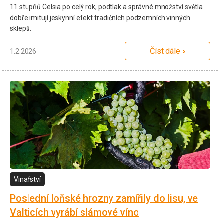
11 stupňů Celsia po celý rok, podtlak a správné množství světla
dobře imitují jeskynní efekt tradičních podzemních vinných
sklepů.
Číst dále
1.2.2026
Vinařství
Poslední loňské hrozny zamířily do lisu, ve
Valticích vyrábí slámové víno