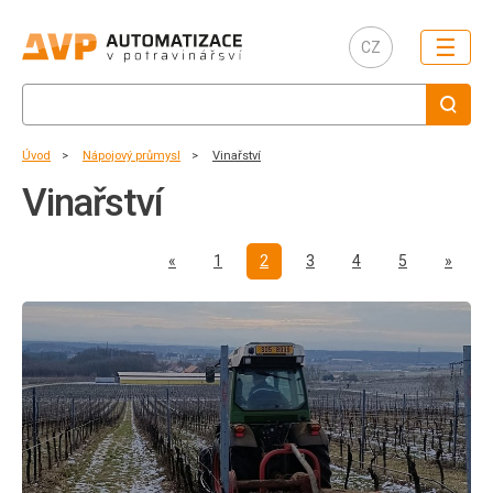
☰
CZ
Úvod
Nápojový průmysl
Vinařství
Vinařství
Předchozí
Další
«
1
2
3
4
5
»