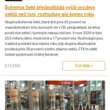
Bohemia Sekt předpokládá vyšší prodeje
sektů než loni, rozhoduje ale konec roku
Skupina Bohemia Sekt, která drží přes 60 procent na
maloobchodním trhu šumivých vín v ČR, předpokládá, že letos
prodá více sektů i šumivých nápojů než loni. V roce 2024 to bylo
20,5 milionu lahví, meziročně o 17 procent více. Rozhodující jsou
tradičně poslední dva měsíce roku, kdy skupina dlouhodobě
prodává přes 30 procent ročního objemu sektů. ČTK to sdělil
ředitel společnosti Ondřej Beránek.
Číst dále
3.12.2025