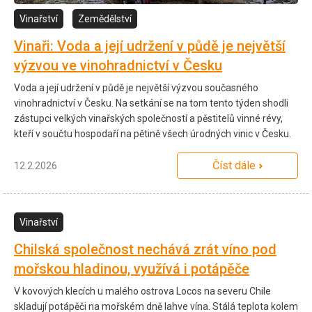
Vinařství
Zemědělství
Vinaři: Voda a její udržení v půdě je největší
výzvou ve vinohradnictví v Česku
Voda a její udržení v půdě je největší výzvou současného
vinohradnictví v Česku. Na setkání se na tom tento týden shodli
zástupci velkých vinařských společností a pěstitelů vinné révy,
kteří v součtu hospodaří na pětině všech úrodných vinic v Česku.
Číst dále
12.2.2026
Vinařství
Chilská společnost nechává zrát víno pod
mořskou hladinou, využívá i potápěče
V kovových klecích u malého ostrova Locos na severu Chile
skladují potápěči na mořském dně lahve vína. Stálá teplota kolem