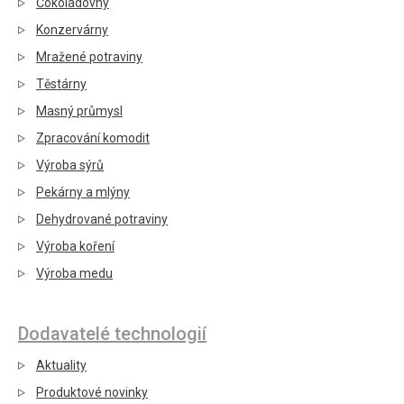
Čokoládovny
Konzervárny
Mražené potraviny
Těstárny
Masný průmysl
Zpracování komodit
Výroba sýrů
Pekárny a mlýny
Dehydrované potraviny
Výroba koření
Výroba medu
Dodavatelé technologií
Aktuality
Produktové novinky