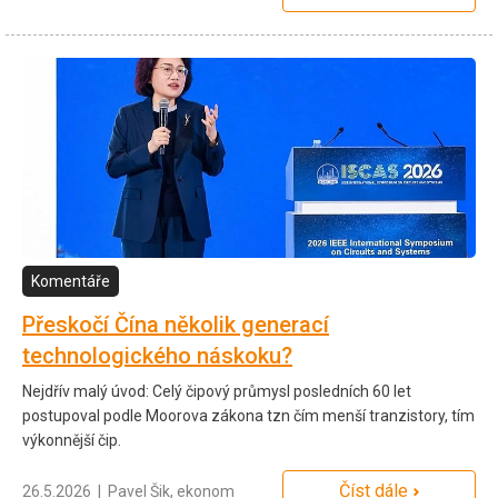
Komentáře
Přeskočí Čína několik generací
technologického náskoku?
Nejdřív malý úvod: Celý čipový průmysl posledních 60 let
postupoval podle Moorova zákona tzn čím menší tranzistory, tím
výkonnější čip.
Číst dále
26.5.2026 | Pavel Šik, ekonom