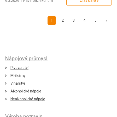
Číst dále
6.3.2026 | Pavel Šik, ekonom
Další
1
2
3
4
5
»
Nápojový průmysl
Pivovarství
Mlékárny
Vinařství
Alkoholické nápoje
Nealkoholické nápoje
Výroba potravin