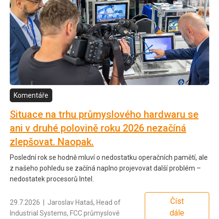
Komentáře
Situace na trhu průmyslového hardwaru se
ani v druhé polovině roku 2026 nezačíná
zlepšovat. Naopak.
Poslední rok se hodně mluví o nedostatku operačních pamětí, ale
z našeho pohledu se začíná naplno projevovat další problém –
nedostatek procesorů Intel.
Číst
29.7.2026 | Jaroslav Hataš, Head of
dále
Industrial Systems, FCC průmyslové