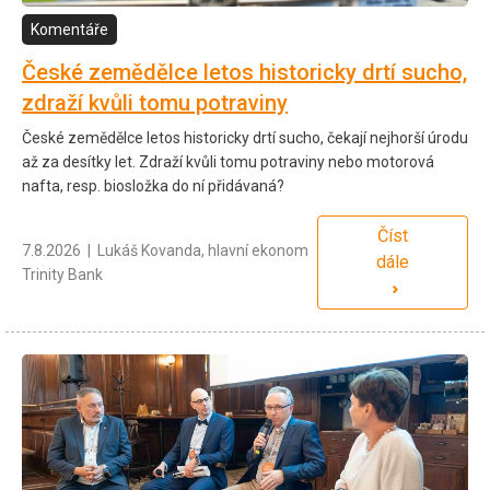
Komentáře
České zemědělce letos historicky drtí sucho,
zdraží kvůli tomu potraviny
České zemědělce letos historicky drtí sucho, čekají nejhorší úrodu
až za desítky let. Zdraží kvůli tomu potraviny nebo motorová
nafta, resp. biosložka do ní přidávaná?
Číst
7.8.2026 | Lukáš Kovanda, hlavní ekonom
dále
Trinity Bank