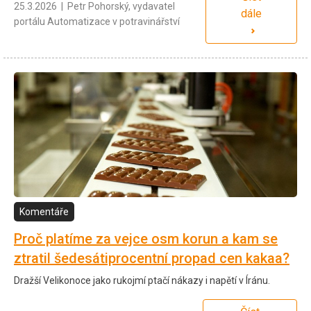
25.3.2026 | Petr Pohorský, vydavatel
dále
portálu Automatizace v potravinářství
Komentáře
Proč platíme za vejce osm korun a kam se
ztratil šedesátiprocentní propad cen kakaa?
Dražší Velikonoce jako rukojmí ptačí nákazy i napětí v Íránu.