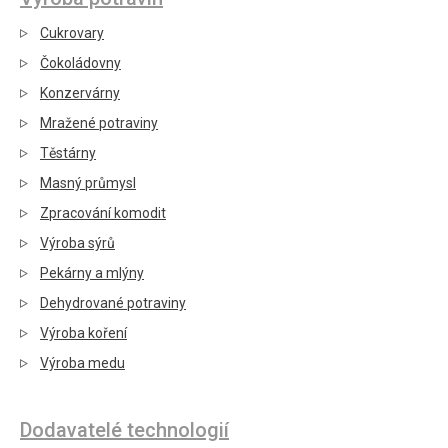
Cukrovary
Čokoládovny
Konzervárny
Mražené potraviny
Těstárny
Masný průmysl
Zpracování komodit
Výroba sýrů
Pekárny a mlýny
Dehydrované potraviny
Výroba koření
Výroba medu
Dodavatelé technologií