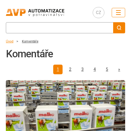
☰
CZ
Úvod
Komentáře
Komentáře
Další
1
2
3
4
5
»