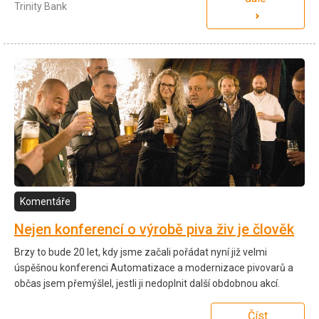
Trinity Bank
Komentáře
Nejen konferencí o výrobě piva živ je člověk
Brzy to bude 20 let, kdy jsme začali pořádat nyní již velmi
úspěšnou konferenci Automatizace a modernizace pivovarů a
občas jsem přemýšlel, jestli ji nedoplnit další obdobnou akcí.
Číst