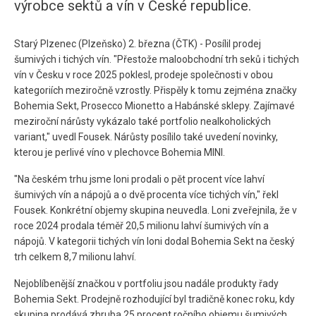
výrobce sektů a vín v České republice.
Starý Plzenec (Plzeňsko) 2. března (ČTK) - Posílil prodej
šumivých i tichých vín. "Přestože maloobchodní trh seků i tichých
vín v Česku v roce 2025 poklesl, prodeje společnosti v obou
kategoriích meziročně vzrostly. Přispěly k tomu zejména značky
Bohemia Sekt, Prosecco Mionetto a Habánské sklepy. Zajímavé
meziroční nárůsty vykázalo také portfolio nealkoholických
variant," uvedl Fousek. Nárůsty posílilo také uvedení novinky,
kterou je perlivé víno v plechovce Bohemia MINI.
"Na českém trhu jsme loni prodali o pět procent více lahví
šumivých vín a nápojů a o dvě procenta více tichých vín," řekl
Fousek. Konkrétní objemy skupina neuvedla. Loni zveřejnila, že v
roce 2024 prodala téměř 20,5 milionu lahví šumivých vín a
nápojů. V kategorii tichých vín loni dodal Bohemia Sekt na český
trh celkem 8,7 milionu lahví.
Nejoblíbenější značkou v portfoliu jsou nadále produkty řady
Bohemia Sekt. Prodejně rozhodující byl tradičně konec roku, kdy
skupina prodává zhruba 25 procent ročního objemu šumivých