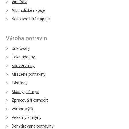
Vinařství
Alkoholické nápoje
Nealkoholické nápoje
Výroba potravin
Cukrovary
Čokoládovny
Konzervárny
Mražené potraviny
Těstárny
Masný průmysl
Zpracování komodit
Výroba sýrů
Pekárny a mlýny
Dehydrované potraviny