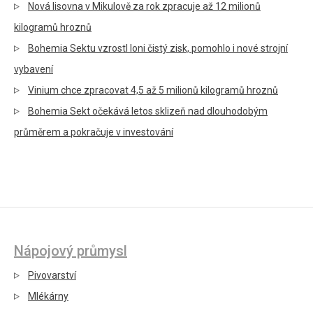
Nová lisovna v Mikulově za rok zpracuje až 12 milionů
kilogramů hroznů
Bohemia Sektu vzrostl loni čistý zisk, pomohlo i nové strojní
vybavení
Vinium chce zpracovat 4,5 až 5 milionů kilogramů hroznů
Bohemia Sekt očekává letos sklizeň nad dlouhodobým
průměrem a pokračuje v investování
Nápojový průmysl
Pivovarství
Mlékárny