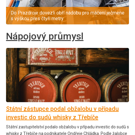
Do Prazdroje dovezli obří nádobu pro máčení ječmene
s výškou přes čtyři metry
Nápojový průmysl
Státní zástupce podal obžalobu v případu
investic do sudů whisky z Třebíče
Státní zastupitelství podalo obžalobu v případu investic do sudů s
whisky z Třebíče na podnikatele Ondřeje Chládka. Podle žalobce