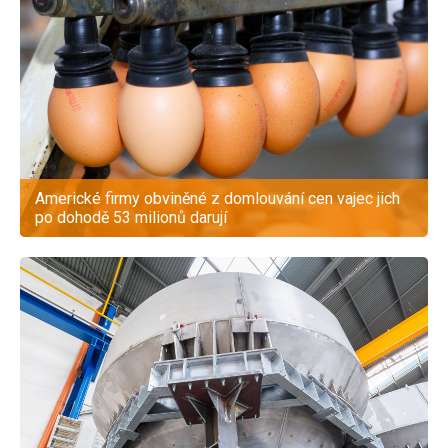
Americké firmy obviněné z domlouvání cen vajec jich
po dohodě 53 milionů darují