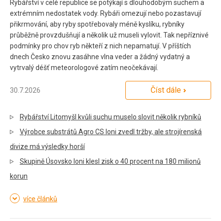
Rybářství v celé republice se potýkají s dlouhodobým suchem a
extrémním nedostatek vody. Rybáři omezují nebo pozastavují
přikrmování, aby ryby spotřebovaly méně kyslíku, rybníky
průběžně provzdušňují a několik už museli vylovit. Tak nepříznivé
podmínky pro chov ryb někteří z nich nepamatují. V příštích
dnech Česko znovu zasáhne vlna veder a žádný vydatný a
vytrvalý déšť meteorologové zatím neočekávají.
Číst dále
30.7.2026
Rybářství Litomyšl kvůli suchu muselo slovit několik rybníků
Výrobce substrátů Agro CS loni zvedl tržby, ale strojírenská
divize má výsledky horší
Skupině Úsovsko loni klesl zisk o 40 procent na 180 milionů
korun
více článků