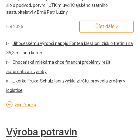
šlo o podvod, potvrdil ČTK mluvčí Krajského státního
zastupitelství v Brně Petr Lužný.
Číst dále
6.8.2026
Jihočeskému výrobci nápojů Fontea klesl loni zisk o třetinu na
35,3 milionu korun
Choceňská mlékárna chce finanční problémy řešit
automatizací výroby
Likérka Fruko-Schulz loni zvýšila ztrátu, provedla změny v
logistice
více článků
Výroba potravin