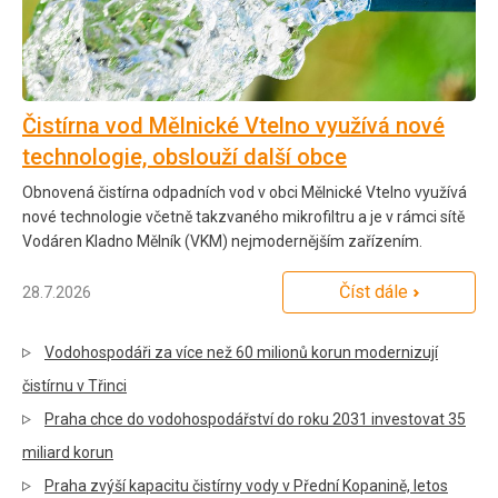
Čistírna vod Mělnické Vtelno využívá nové
technologie, obslouží další obce
Obnovená čistírna odpadních vod v obci Mělnické Vtelno využívá
nové technologie včetně takzvaného mikrofiltru a je v rámci sítě
Vodáren Kladno Mělník (VKM) nejmodernějším zařízením.
Číst dále
28.7.2026
Vodohospodáři za více než 60 milionů korun modernizují
čistírnu v Třinci
Praha chce do vodohospodářství do roku 2031 investovat 35
miliard korun
Praha zvýší kapacitu čistírny vody v Přední Kopanině, letos