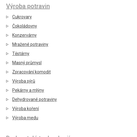
Výroba potravin
Cukrovary
Čokoládovny
Konzervárny
Mražené potraviny
Těstárny
Masný průmysl
Zpracování komodit
Výroba sýrů
Pekárny a mlýny
Dehydrované potraviny
Výroba koření
Výroba medu