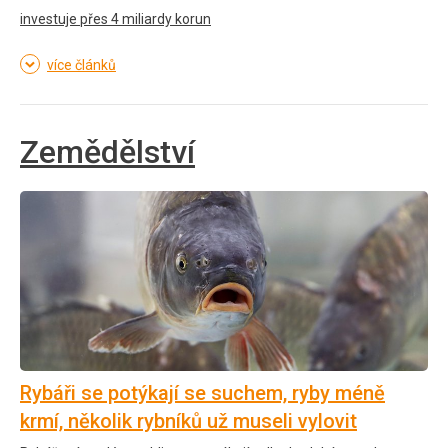
investuje přes 4 miliardy korun
více článků
Zemědělství
Rybáři se potýkají se suchem, ryby méně
krmí, několik rybníků už museli vylovit