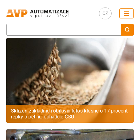
☰
CZ
Sklizeň základních obilovin letos klesne o 17 procent,
řepky o pětinu, odhaduje ČSÚ