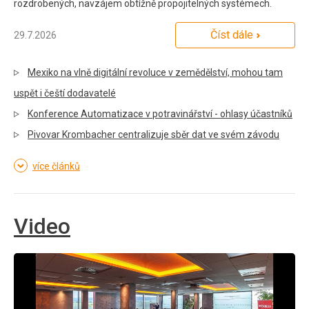
rozdrobených, navzájem obtížně propojitelných systémech.
Číst dále
29.7.2026
Mexiko na vlně digitální revoluce v zemědělství, mohou tam
uspět i čeští dodavatelé
Konference Automatizace v potravinářství - ohlasy účastníků
Pivovar Krombacher centralizuje sběr dat ve svém závodu
více článků
Video