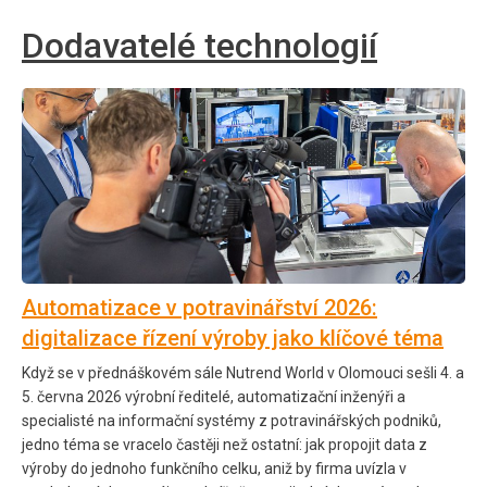
Dodavatelé technologií
Automatizace v potravinářství 2026:
digitalizace řízení výroby jako klíčové téma
Když se v přednáškovém sále Nutrend World v Olomouci sešli 4. a
5. června 2026 výrobní ředitelé, automatizační inženýři a
specialisté na informační systémy z potravinářských podniků,
jedno téma se vracelo častěji než ostatní: jak propojit data z
výroby do jednoho funkčního celku, aniž by firma uvízla v