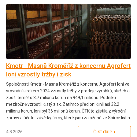
Kmotr - Masně Kroměříž z koncernu Agrofert
loni vzrostly tržby i zisk
Společnosti Kmotr - Masna Kroměříž z koncernu Agrofert loni ve
srovnání s rokem 2024 vzrostly tržby z prodeje výrobků, služeb a
zboží téměř o 3,7 milionu korun na 949,1 milionu. Podniku
meziročně vzrostl i čistý zisk. Zatímco předloni činil asi 32,2
milionu korun, loni byl 36 milionů korun. ČTK to zjistila z výroční
zprávy a účetní závěrky firmy, které jsou založené ve Sbírce listin.
Číst dále
4.8.2026