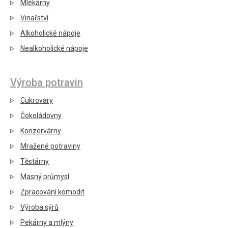
Mlékárny
Vinařství
Alkoholické nápoje
Nealkoholické nápoje
Výroba potravin
Cukrovary
Čokoládovny
Konzervárny
Mražené potraviny
Těstárny
Masný průmysl
Zpracování komodit
Výroba sýrů
Pekárny a mlýny