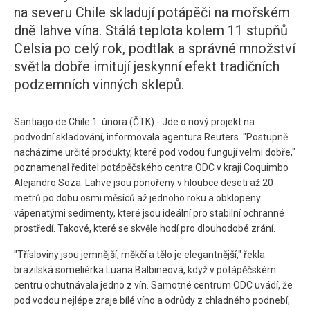
na severu Chile skladují potápěči na mořském
dně lahve vína. Stálá teplota kolem 11 stupňů
Celsia po celý rok, podtlak a správné množství
světla dobře imitují jeskynní efekt tradičních
podzemních vinných sklepů.
Santiago de Chile 1. února (ČTK) - Jde o nový projekt na
podvodní skladování, informovala agentura Reuters. "Postupně
nacházíme určité produkty, které pod vodou fungují velmi dobře,"
poznamenal ředitel potápěčského centra ODC v kraji Coquimbo
Alejandro Soza. Lahve jsou ponořeny v hloubce deseti až 20
metrů po dobu osmi měsíců až jednoho roku a obklopeny
vápenatými sedimenty, které jsou ideální pro stabilní ochranné
prostředí. Takové, které se skvěle hodí pro dlouhodobé zrání.
"Třísloviny jsou jemnější, měkčí a tělo je elegantnější," řekla
brazilská someliérka Luana Balbineová, když v potápěčském
centru ochutnávala jedno z vín. Samotné centrum ODC uvádí, že
pod vodou nejlépe zraje bílé víno a odrůdy z chladného podnebí,