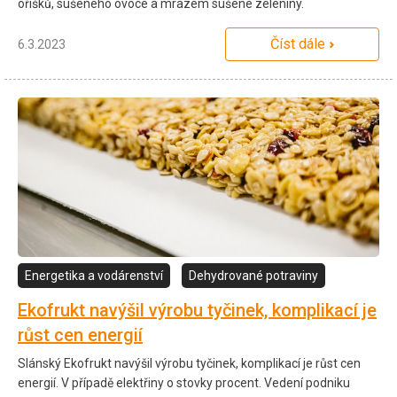
oříšků, sušeného ovoce a mrazem sušené zeleniny.
Číst dále
6.3.2023
Energetika a vodárenství
Dehydrované potraviny
Ekofrukt navýšil výrobu tyčinek, komplikací je
růst cen energií
Slánský Ekofrukt navýšil výrobu tyčinek, komplikací je růst cen
energií. V případě elektřiny o stovky procent. Vedení podniku