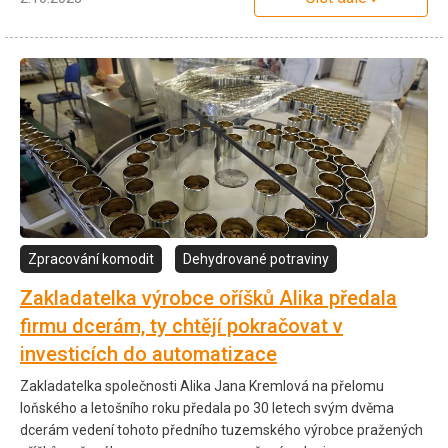
Zpracování komodit
Dehydrované potraviny
Zakladatelka výrobce oříšků Alika předala
firmu dcerám, ty chtějí pokračovat v
investicích do automatizace
Zakladatelka společnosti Alika Jana Kremlová na přelomu
loňského a letošního roku předala po 30 letech svým dvěma
dcerám vedení tohoto předního tuzemského výrobce pražených