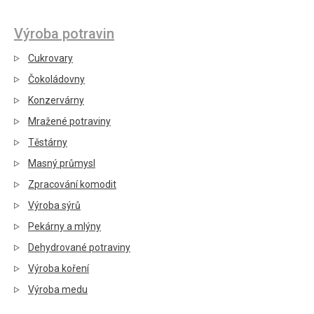
Výroba potravin
Cukrovary
Čokoládovny
Konzervárny
Mražené potraviny
Těstárny
Masný průmysl
Zpracování komodit
Výroba sýrů
Pekárny a mlýny
Dehydrované potraviny
Výroba koření
Výroba medu