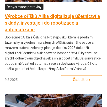
Dehydrované potraviny
Výrobce oříšků Alika digitalizuje účetnictví a
sklady, investuje i do robotizace a
automatizace
Společnost Alika z Čelčic na Prostějovsku, která je předním
tuzemským výrobcem pražených oříšků, sušeného ovoce a
mrazem sušené zeleniny, plánuje do roku 2028 dokončit
digitalizaci účetnictví a skladového hospodářství. Díky tomu se
zrychlí odbavování objednávek a sníží počet chyb. Další investice
budou směřovat od automatizace a robotizace výroby. ČTK to
sdělila generální ředitelka pražírny Alika Petra Vránová.
Číst dále
9.3.2025