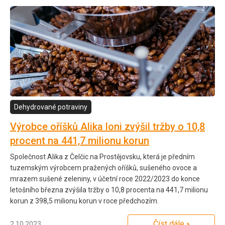
Dehydrované potraviny
Výrobce oříšků Alika loni zvýšil tržby o 10,8
procent na 441,7 milionu korun
Společnost Alika z Čelčic na Prostějovsku, která je předním
tuzemským výrobcem pražených oříšků, sušeného ovoce a
mrazem sušené zeleniny, v účetní roce 2022/2023 do konce
letošního března zvýšila tržby o 10,8 procenta na 441,7 milionu
korun z 398,5 milionu korun v roce předchozím.
Číst dále
2.10.2023