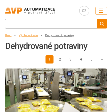
☰
CZ
Úvod
Výroba potravin
Dehydrované potraviny
Dehydrované potraviny
Další
1
2
3
4
5
»