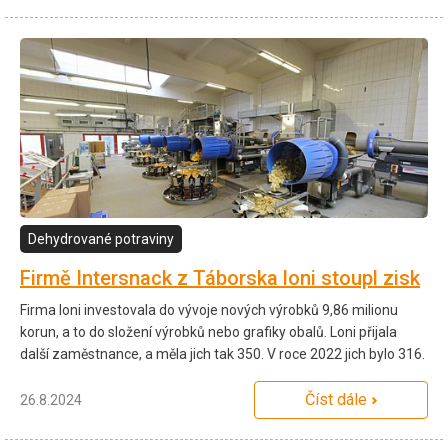
Dehydrované potraviny
Firmě Intersnack z Táborska loni stoupl zisk
Firma loni investovala do vývoje nových výrobků 9,86 milionu
korun, a to do složení výrobků nebo grafiky obalů. Loni přijala
další zaměstnance, a měla jich tak 350. V roce 2022 jich bylo 316.
Číst dále
26.8.2024