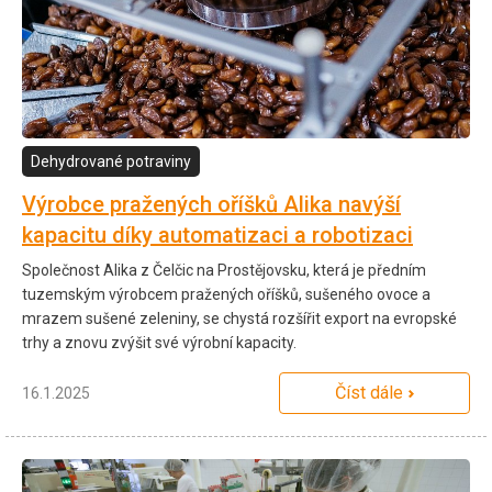
Dehydrované potraviny
Výrobce pražených oříšků Alika navýší
kapacitu díky automatizaci a robotizaci
Společnost Alika z Čelčic na Prostějovsku, která je předním
tuzemským výrobcem pražených oříšků, sušeného ovoce a
mrazem sušené zeleniny, se chystá rozšířit export na evropské
trhy a znovu zvýšit své výrobní kapacity.
Číst dále
16.1.2025