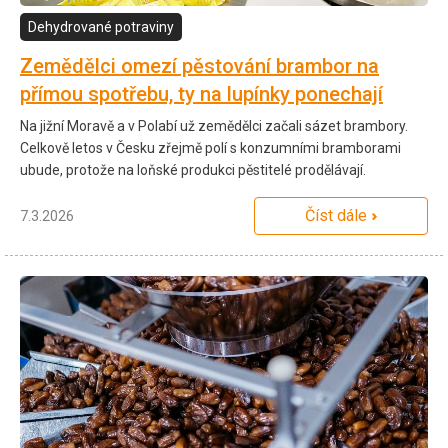
Dehydrované potraviny
Zemědělci omezí pěstování brambor na
přímou spotřebu, ty na lupínky ponechají
Na jižní Moravě a v Polabí už zemědělci začali sázet brambory.
Celkově letos v Česku zřejmě polí s konzumními bramborami
ubude, protože na loňské produkci pěstitelé prodělávají.
Číst dále
7.3.2026