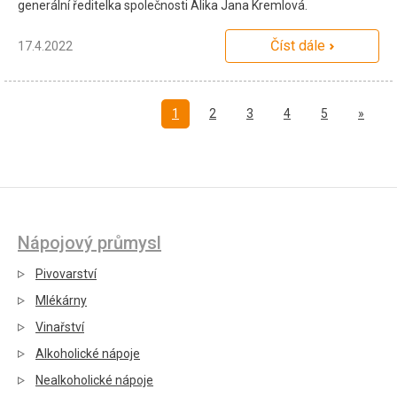
generální ředitelka společnosti Alika Jana Kremlová.
Číst dále
17.4.2022
Další
1
2
3
4
5
»
Nápojový průmysl
Pivovarství
Mlékárny
Vinařství
Alkoholické nápoje
Nealkoholické nápoje