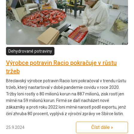
Dehydrované potraviny
Výrobce potravin Racio pokračuje v růstu
tržeb
Břeclavský výrobce potravin Racio loni pokračoval v trendu růstu
tržeb, který nastartoval v době pandemie covidu v roce 2020.
Tržby loni rostly o 80 milionů korun na 887 milionů, zisk rostl jen
mírně na 59 milionů korun. Firmě se daří nacházet nové
zákazníky a proti roku 2022 loni mírně narostl podíl exportu, jenž
činí zhruba 80 procent, vyplývá z výroční zprávy ve Sbírce listin.
Číst dále
25.9.2024