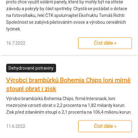
proto chce využít solární panely, které by mohly být na střeše
závodu a pokryly by část spotřeby. Chystá se požádat o dotace
na fotovoltaiku, řekl ČTK spolumajitel Ekofruktu Tomáš Richtr.
Společnost se zabývá pěstováním ovoce a výrobou cereálních
tyčinek.
Číst dále
16.7.2022
Dehydrované potraviny
Výrobci brambůrků Bohemia Chips loni mírně
stoupl obrat i zisk
Výrobci brambůrků Bohemia Chips, firmě Intersnack, loni
meziročně vzrostl obrat o 2,2 procenta na 1,82 miliardy korun.
Zisk před zdaněním stoupl o 2,1 procenta na 106,4 milionu korun.
Číst dále
11.6.2022