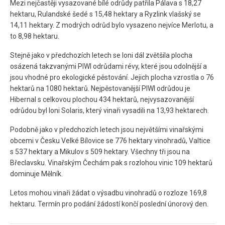
Mezi nejčastěji vysazované bílé odrůdy patřila Pálava s 18,27
hektaru, Rulandské šedé s 15,48 hektary a Ryzlink vlašský se
14,11 hektary. Z modrých odrůd bylo vysazeno nejvíce Merlotu, a
to 8,98 hektaru.
Stejně jako v předchozích letech se loni dál zvětšila plocha
osázená takzvanými PIWI odrůdami révy, které jsou odolnější a
jsou vhodné pro ekologické pěstování. Jejich plocha vzrostla o 76
hektarů na 1080 hektarů. Nejpěstovanější PIWI odrůdou je
Hibernal s celkovou plochou 434 hektarů, nejvysazovanější
odrůdou byl loni Solaris, který vinaři vysadili na 13,93 hektarech.
Podobně jako v předchozích letech jsou největšími vinařskými
obcemi v Česku Velké Bílovice se 776 hektary vinohradů, Valtice
s 537 hektary a Mikulov s 509 hektary. Všechny tři jsou na
Břeclavsku. Vinařským Čechám pak s rozlohou vinic 109 hektarů
dominuje Mělník.
Letos mohou vinaři žádat o výsadbu vinohradů o rozloze 169,8
hektaru. Termín pro podání žádostí končí poslední únorový den.