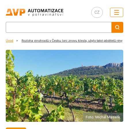
☰
CZ
Úvod
Rozloha vinohradů v Česku loni znovu klesla, ubylo také pěstitelů révy
Foto: Michal Masařík