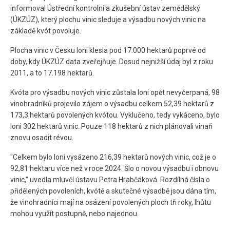
informoval Ústřední kontrolní a zkušební ústav zemědělský
(ÚKZÚZ), který plochu vinic sleduje a výsadbu nových vinic na
základě kvót povoluje.
Plocha vinic v Česku loni klesla pod 17.000 hektarů poprvé od
doby, kdy ÚKZÚZ data zveřejňuje. Dosud nejnižší údaj byl z roku
2011, a to 17.198 hektarů.
Kvóta pro výsadbu nových vinic zůstala loni opět nevyčerpaná, 98
vinohradníků projevilo zájem o výsadbu celkem 52,39 hektarů z
173,3 hektarů povolených kvótou. Vyklučeno, tedy vykáceno, bylo
loni 302 hektarů vinic. Pouze 118 hektarů z nich plánovali vinaři
znovu osadit révou.
"Celkem bylo loni vysázeno 216,39 hektarů nových vinic, což je o
92,81 hektaru více než v roce 2024. Šlo o novou výsadbu i obnovu
vinic," uvedla mluvčí ústavu Petra Hrabčáková. Rozdílná čísla o
přidělených povoleních, kvótě a skutečné výsadbě jsou dána tím,
že vinohradníci mají na osázení povolených ploch tři roky, lhůtu
mohou využít postupně, nebo najednou.