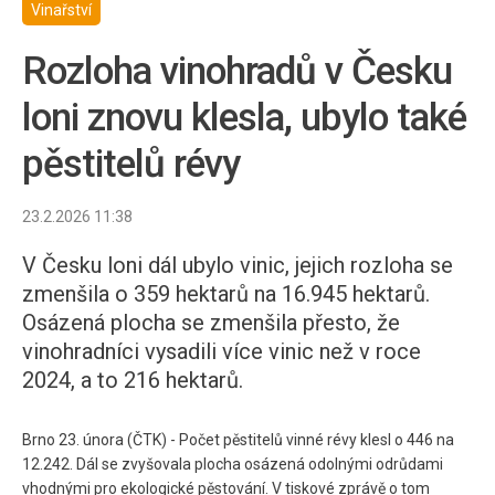
Vinařství
Rozloha vinohradů v Česku
loni znovu klesla, ubylo také
pěstitelů révy
23.2.2026 11:38
V Česku loni dál ubylo vinic, jejich rozloha se
zmenšila o 359 hektarů na 16.945 hektarů.
Osázená plocha se zmenšila přesto, že
vinohradníci vysadili více vinic než v roce
2024, a to 216 hektarů.
Brno 23. února (ČTK) - Počet pěstitelů vinné révy klesl o 446 na
12.242. Dál se zvyšovala plocha osázená odolnými odrůdami
vhodnými pro ekologické pěstování. V tiskové zprávě o tom