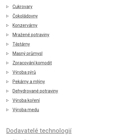
Cukrovary
Čokoládovny
Konzervárny
Mražené potraviny
Těstárny
Masný průmysl
Zpracování komodit
Výroba sýrů
Pekárny a mlýny
Dehydrované potraviny
Výroba koření
Výroba medu
Dodavatelé technologií