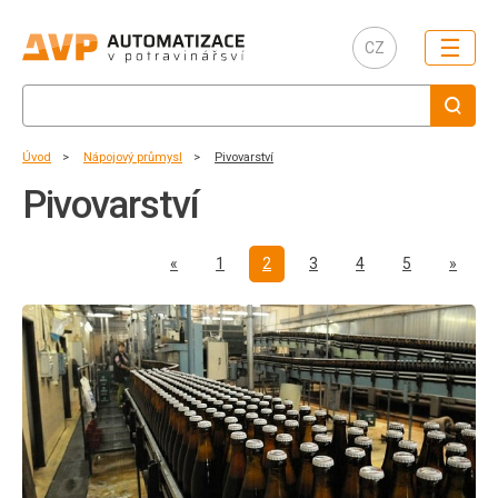
☰
CZ
Úvod
Nápojový průmysl
Pivovarství
Pivovarství
Předchozí
Další
«
1
2
3
4
5
»