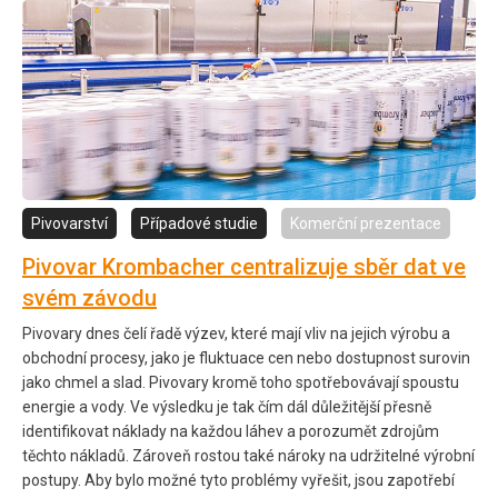
Pivovarství
Případové studie
Komerční prezentace
Pivovar Krombacher centralizuje sběr dat ve
svém závodu
Pivovary dnes čelí řadě výzev, které mají vliv na jejich výrobu a
obchodní procesy, jako je fluktuace cen nebo dostupnost surovin
jako chmel a slad. Pivovary kromě toho spotřebovávají spoustu
energie a vody. Ve výsledku je tak čím dál důležitější přesně
identifikovat náklady na každou láhev a porozumět zdrojům
těchto nákladů. Zároveň rostou také nároky na udržitelné výrobní
postupy. Aby bylo možné tyto problémy vyřešit, jsou zapotřebí