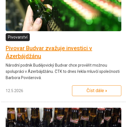
Pivovarství
Pivovar Budvar zvažuje investici v
Ázerbájdžánu
Národní podnik Budějovický Budvar chce prověřit možnou
spolupráci v Ázerbájdžánu. ČTK to dnes řekla mluvčí společnosti
Barbora Povišerová.
Číst dále
12.5.2026