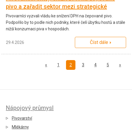
pivo a zařadit sektor mezi strategické
Pivovarníci vyzvali vládu ke snížení DPH na čepované pivo.
Podpořilo by to podle nich podniky, které čelí úbytku hostů a stále
nižší konzumaci piva v hospodách.
Číst dále
29.4.2026
Předchozí
Další
«
1
2
3
4
5
»
Nápojový průmysl
Pivovarství
Mlékárny