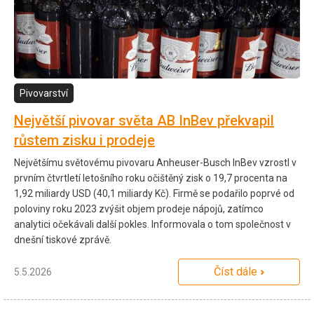
Pivovarství
Největší pivovar světa AB InBev překvapil
růstem zisku i prodeje
Největšímu světovému pivovaru Anheuser-Busch InBev vzrostl v
prvním čtvrtletí letošního roku očištěný zisk o 19,7 procenta na
1,92 miliardy USD (40,1 miliardy Kč). Firmě se podařilo poprvé od
poloviny roku 2023 zvýšit objem prodeje nápojů, zatímco
analytici očekávali další pokles. Informovala o tom společnost v
dnešní tiskové zprávě.
Číst dále
5.5.2026