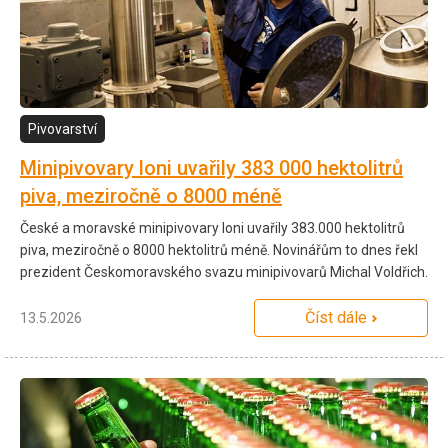
Pivovarství
Minipivovary loni uvařily 383 000 hektolitrů
piva, meziročně o 8000 méně
České a moravské minipivovary loni uvařily 383.000 hektolitrů
piva, meziročně o 8000 hektolitrů méně. Novinářům to dnes řekl
prezident Českomoravského svazu minipivovarů Michal Voldřich.
Číst dále
13.5.2026