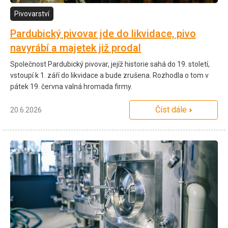
Pivovarství
Pardubický pivovar jde do likvidace, pivo
navyrábí a majetek již prodal
Společnost Pardubický pivovar, jejíž historie sahá do 19. století,
vstoupí k 1. září do likvidace a bude zrušena. Rozhodla o tom v
pátek 19. června valná hromada firmy.
Číst dále
20.6.2026