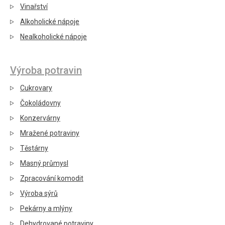
Vinařství
Alkoholické nápoje
Nealkoholické nápoje
Výroba potravin
Cukrovary
Čokoládovny
Konzervárny
Mražené potraviny
Těstárny
Masný průmysl
Zpracování komodit
Výroba sýrů
Pekárny a mlýny
Dehydrované potraviny