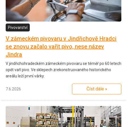
Pivovarství
V zámeckém pivovaru v Jindřichově Hradci
se znovu začalo vařit pivo, nese název
Jindra
V jindřichohradeckém zámeckém pivovaru se téměř po 60 letech
opět vaří pivo. Ve sklepech zrekonstruovaného historického
areálu leží první várky.
Číst dále
7.6.2026