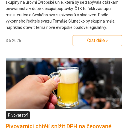
skupiny na úrovni Evropské unie, která by se zabývala otázkami
pivovarnictví v době klesající poptávky. ČTK to řekli zástupci
ministerstva a Českého svazu pivovarů a sladoven. Podle
výkonného ředitele svazu Tomáše Slunečko by skupina měla
například otevřít téma nové evropské obalové legislativy.
Číst dále
3.5.2026
Pivovarství
Pivovarníci chtějí snížit DPH na čepované