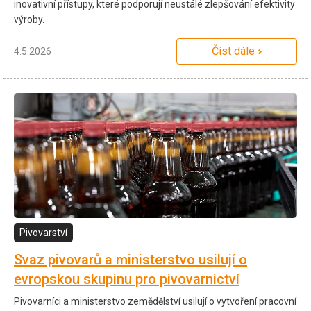
inovativní přístupy, které podporují neustálé zlepšování efektivity
výroby.
Číst dále
4.5.2026
Pivovarství
Svaz pivovarů a ministerstvo usilují o
evropskou skupinu pro pivovarnictví
Pivovarníci a ministerstvo zemědělství usilují o vytvoření pracovní