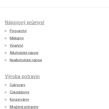
Nápojový průmysl
Pivovarství
Mlékárny
Vinařství
Alkoholické nápoje
Nealkoholické nápoje
Výroba potravin
Cukrovary
Čokoládovny
Konzervárny
Mražené potraviny