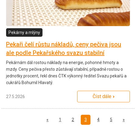
Pekárny a mlýny
Pekaři čelí růstu nákladů, ceny pečiva jsou
ale podle Pekařského svazu stabilní
Pekárnám dál rostou náklady na energie, pohonné hmoty a
mzdy. Ceny pečiva přesto zůstávají stabilní, případně rostou o
jednotky procent, řekl dnes ČTK výkonný ředitel Svazu pekařů a
cukrářů Bohumil Hlavatý.
Číst dále
27.5.2026
Předchozí
Další
«
1
2
3
4
5
»