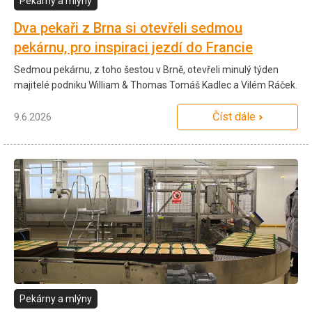
Pekárny a mlýny
Dva pekaři z Brna si otevřeli sedmou
pekárnu, pro inspiraci jezdí do Francie
Sedmou pekárnu, z toho šestou v Brně, otevřeli minulý týden
majitelé podniku William & Thomas Tomáš Kadlec a Vilém Ráček.
Číst dále
9.6.2026
Pekárny a mlýny