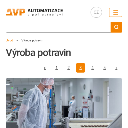
☰
CZ
Úvod
Výroba potravin
Výroba potravin
Předchozí
Další
«
1
2
3
4
5
»