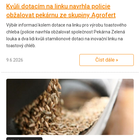
Kvůli dotacím na linku navrhla policie
obžalovat pekárnu ze skupiny Agrofert
Výběr informací kolem dotace na linku pro výrobu toastového
chleba (policie navrhla obžalovat společnost Pekárna Zelená
louka a dva lidi kvůli stamilionové dotaci na inovační linku na
toastový chléb.
Číst dále
9.6.2026