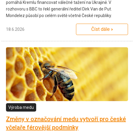
pomáhá Kremlu financovat válečné tažení na Ukrajině. V
rozhovoru s BBC to řekl generální ředitel Dirk Van de Put.
Mondelez působí po celém světě včetně České republiky.
Číst dále
18.6.2026
Výroba medu
Změny v označování medu vytvoří pro české
včelaře férovější podmínky