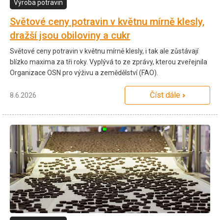
Výroba potravin
Světové ceny potravin v květnu mírně klesly,
dražší jsou obiloviny a cukr
Světové ceny potravin v květnu mírně klesly, i tak ale zůstávají
blízko maxima za tři roky. Vyplývá to ze zprávy, kterou zveřejnila
Organizace OSN pro výživu a zemědělství (FAO).
Číst dále
8.6.2026