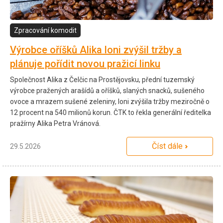
Zpracování komodit
Výrobce oříšků Alika loni zvýšil tržby a
plánuje pořídit novou pražicí linku
Společnost Alika z Čelčic na Prostějovsku, přední tuzemský
výrobce pražených arašídů a oříšků, slaných snacků, sušeného
ovoce a mrazem sušené zeleniny, loni zvýšila tržby meziročně o
12 procent na 540 milionů korun. ČTK to řekla generální ředitelka
pražírny Alika Petra Vránová.
Číst dále
29.5.2026