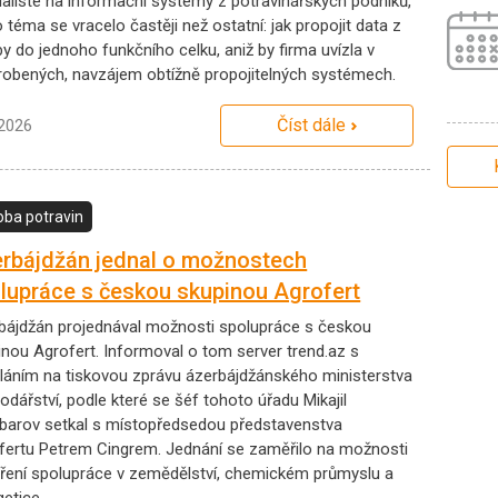
ialisté na informační systémy z potravinářských podniků,
 téma se vracelo častěji než ostatní: jak propojit data z
y do jednoho funkčního celku, aniž by firma uvízla v
robených, navzájem obtížně propojitelných systémech.
Číst dále
.2026
oba potravin
rbájdžán jednal o možnostech
lupráce s českou skupinou Agrofert
bájdžán projednával možnosti spolupráce s českou
inou Agrofert. Informoval o tom server trend.az s
láním na tiskovou zprávu ázerbájdžánského ministerstva
dářství, podle které se šéf tohoto úřadu Mikajil
barov setkal s místopředsedou představenstva
fertu Petrem Cingrem. Jednání se zaměřilo na možnosti
íření spolupráce v zemědělství, chemickém průmyslu a
etice.