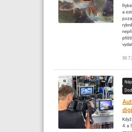
Rybá
a ex
poza
rybní
nepř
příš
vyda
30.7
Náp
Dod
Aut
dig
Když
4. a 