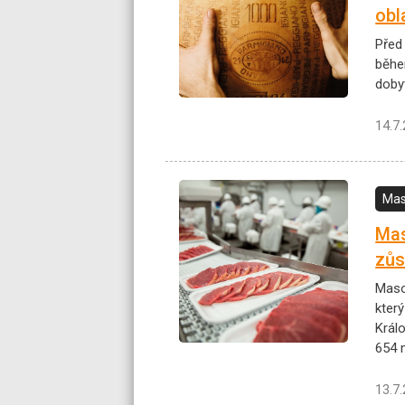
obl
Před
během
doby
14.7
Mas
Mas
zůs
Maso
kter
Král
654 
13.7