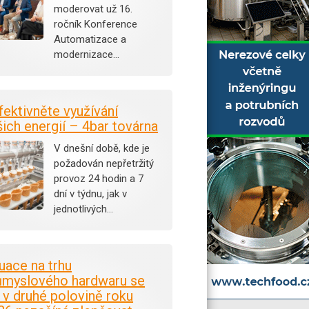
moderovat už 16.
ročník Konference
Automatizace a
modernizace…
fektivněte využívání
šich energií – 4bar továrna
V dnešní době, kde je
požadován nepřetržitý
provoz 24 hodin a 7
dní v týdnu, jak v
jednotlivých…
tuace na trhu
ůmyslového hardwaru se
i v druhé polovině roku