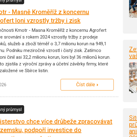
tr - Masně Kroměříž z koncernu
ofert loni vzrostly tržby i zisk
ečnosti Kmotr - Masna Kroměříž z koncernu Agrofert
ve srovnání s rokem 2024 vzrostly tržby z prodeje
bků, služeb a zboží téměř o 3,7 milionu korun na 949,1
Ze
nu. Podniku meziročně vzrostl i čistý zisk. Zatímco
va
oni činil asi 32,2 milionu korun, loni byl 36 milionů korun.
o zjistila z výroční zprávy a účetní závěrky firmy, které
založené ve Sbírce listin.
Číst dále
2026
ný průmysl
Si
isterstvo chce více drůbeže zpracovávat
pr
uzemsku, podpoří investice do
an