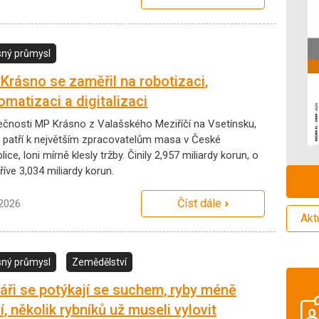
ný průmysl
Krásno se zaměřil na robotizaci,
omatizaci a digitalizaci
ečnosti MP Krásno z Valašského Meziříčí na Vsetínsku,
á patří k největším zpracovatelům masa v České
lice, loni mírně klesly tržby. Činily 2,957 miliardy korun, o
říve 3,034 miliardy korun.
Číst dále
.2026
Akt
ný průmysl
Zemědělství
áři se potýkají se suchem, ryby méně
í, několik rybníků už museli vylovit