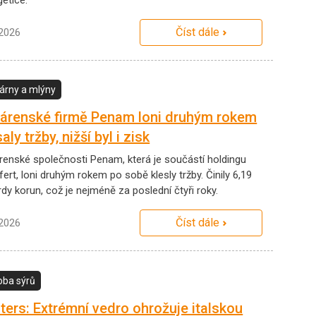
Číst dále
.2026
árny a mlýny
árenské firmě Penam loni druhým rokem
aly tržby, nižší byl i zisk
renské společnosti Penam, která je součástí holdingu
ert, loni druhým rokem po sobě klesly tržby. Činily 6,19
rdy korun, což je nejméně za poslední čtyři roky.
Číst dále
.2026
oba sýrů
ters: Extrémní vedro ohrožuje italskou