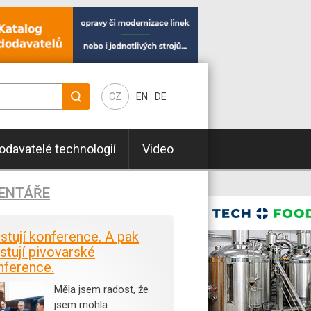
CZ
EN
DE
odavatelé technologií
Video
ENTÁŘE
istují konference. A pak
stují pivovarské
nference.
Měla jsem radost, že
jsem mohla