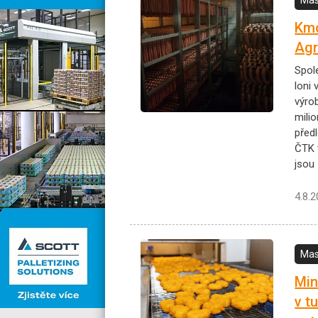
Kmo
Agr
Spol
loni 
výro
milio
předl
ČTK t
jsou 
4.8.
Mas
Min
v t