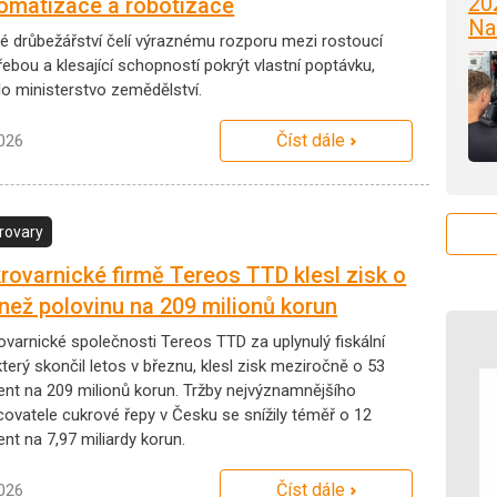
20
omatizace a robotizace
Na
é drůbežářství čelí výraznému rozporu mezi rostoucí
ebou a klesající schopností pokrýt vlastní poptávku,
lo ministerstvo zemědělství.
Číst dále
2026
rovary
rovarnické firmě Tereos TTD klesl zisk o
 než polovinu na 209 milionů korun
ovarnické společnosti Tereos TTD za uplynulý fiskální
který skončil letos v březnu, klesl zisk meziročně o 53
ent na 209 milionů korun. Tržby nejvýznamnějšího
covatele cukrové řepy v Česku se snížily téměř o 12
nt na 7,97 miliardy korun.
Číst dále
2026