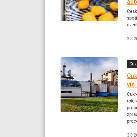
aut
Česk
spotř
uved
3.8.
Cuk
Cuk
víc
Cukr
rok, 
proc
zpra
proce
3.8.