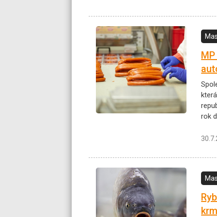
Mas
MP 
aut
Spol
kter
repub
rok d
30.7
Mas
Ryb
krm