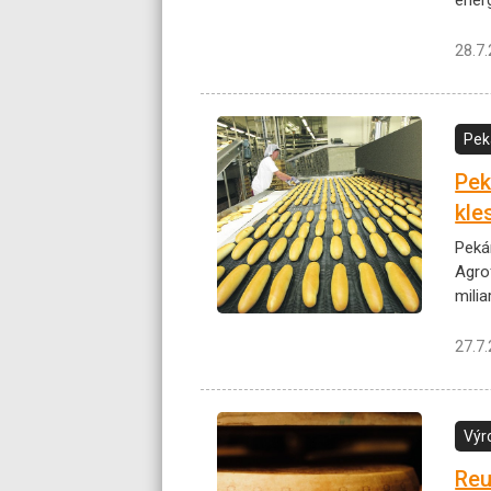
28.7
Pek
Pek
kles
Peká
Agrof
milia
27.7
Výr
Reu