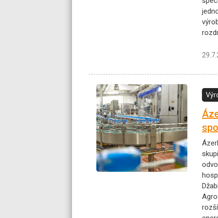
spec
jedno
výrob
rozd
29.7
Výr
Áze
spo
Ázer
skup
odvo
hospo
Džab
Agro
rozš
energ