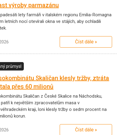
ast výroby parmazánu
 padesáti lety farmáři v italském regionu Emilia-Romagna
 letních nocí otevírali okna ve stájích, aby ochladili
tek.
Číst dále
.2026
ný průmysl
okombinátu Skaličan klesly tržby, ztráta
tala přes 60 milionů
kombinátu Skaličan z České Skalice na Náchodsku,
ý patří k největším zpracovatelům masa v
ovéhradeckém kraji, loni klesly tržby o sedm procent na
milionů korun.
Číst dále
.2026