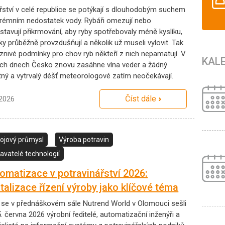
řství v celé republice se potýkají s dlouhodobým suchem
trémním nedostatek vody. Rybáři omezují nebo
stavují přikrmování, aby ryby spotřebovaly méně kyslíku,
ky průběžně provzdušňují a několik už museli vylovit. Tak
íznivé podmínky pro chov ryb někteří z nich nepamatují. V
KAL
tích dnech Česko znovu zasáhne vlna veder a žádný
tný a vytrvalý déšť meteorologové zatím neočekávají.
Číst dále
.2026
ojový průmysl
Výroba potravin
avatelé technologií
omatizace v potravinářství 2026:
italizace řízení výroby jako klíčové téma
 se v přednáškovém sále Nutrend World v Olomouci sešli
5. června 2026 výrobní ředitelé, automatizační inženýři a