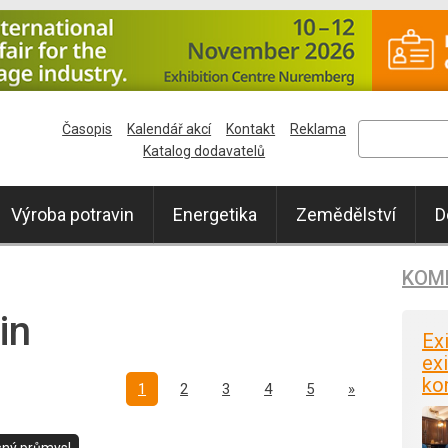
Časopis
Kalendář akcí
Kontakt
Reklama
Katalog dodavatelů
Výroba potravin
Energetika
Zemědělství
D
KOM
in
Ex
exi
ko
Další
1
2
3
4
5
»
ný průmysl