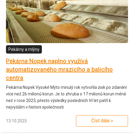
Pekárny a mlýny
Pekárna Nopek naplno využívá
automatizovaného mrazicího a balicího
centra
Pekárna Nopek Vysoké Mýto minulý rok vytvořila zisk po zdanění
více než 26 milionů korun. Je to zhruba o 17 milionů korun méně
než v roce 2023, přesto výsledky posledních tří let patří k
nejvyšším v historii společnosti.
Číst dále
13.10.2025