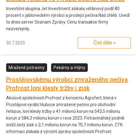
Investiční skupina Jet Investment získala většinový podíl 80
procent v jabloneckém výrobci a prodejci pečiva Náš chléb. Uvedl
to dnes server Seznam Zprávy. Cenu transakce firmy
nezveřejnily.
Číst dále
30.7.2025
Mražené potraviny
Pekárny a mlýny
Prostějovskému výrobci zmraženého pečiva
Profrost loni klesly tržby i zisk
Akciové společnosti Profrost z koncernu Agrofert, která v
Prostějově vyrábí hluboce zmražené pečivo pro obchodní
řetězce, loni klesly tržby o 41 milionů korun na 543,5 milionu
korun z 584,3 milionu korun v roce 2023. Potravinářský podnik
snížil čistý zisk o 2,1 milionu korun na 70,7 milionu korun. ČTK
informaci získala z výroční zprávy společnosti Profrost.