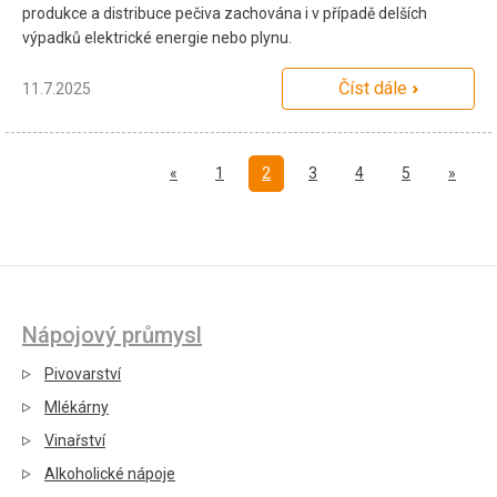
produkce a distribuce pečiva zachována i v případě delších
výpadků elektrické energie nebo plynu.
Číst dále
11.7.2025
Předchozí
Další
«
1
2
3
4
5
»
Nápojový průmysl
Pivovarství
Mlékárny
Vinařství
Alkoholické nápoje