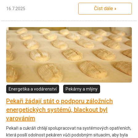
Číst dále
16.7.2025
Energetika a vodárenství
Pekárny a mlýny
Pekaři žádají stát o podporu záložních
energetických systémů, blackout byl
varováním
Pekaři a cukráři chtějí spolupracovat na systémových opatřeních,
která posílí odolnost pekáren vůči podobným situacím, aby byla