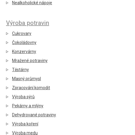
Nealkoholické nápoje
Výroba potravin
Cukrovary
Čokoládovny
Konzervárny
Mražené potraviny
Těstárny
Masný průmysl
Zpracování komodit
Výroba sýrů
Pekárny a mlýny
Dehydrované potraviny
Výroba koření
Výroba medu