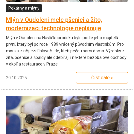
Pekárny a mlýny
Mlýn v Oudoleni mele pšenici a žito,
modernizaci technologie neplánuje
Mlýn v Oudoleni na Havlíčkobrodsku bylo podle jeho majitelů
první, který byl po roce 1989 vrácený původním vlastníkům. Pro
mouku z něj jezdí hlavně lidé, kteří pečou sami doma. Výrobky z
žita, pšenice a špaldy ale odebírají i některé bezobalové obchody
v okolí a restaurace v Praze.
Číst dále
20.10.2025