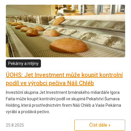
Pekárny a mlýny
ÚOHS: Jet Investment může koupit kontrolní
podíl ve výrobci pečiva Náš Chléb
Investiční skupina Jet Investment brněnského miliardáře Igora
Faita může koupit kontrolní podíl ve skupině Pekařství Šumava
Holding, která prostřednictvím firem Náš Chléb a Vaše Pekárna
vyrábí a prodává pečivo.
Číst dále
25.8.2025