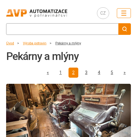
☰
CZ
Úvod
Výroba potravin
Pekárny a mlýny
Pekárny a mlýny
Předchozí
Další
«
1
2
3
4
5
»