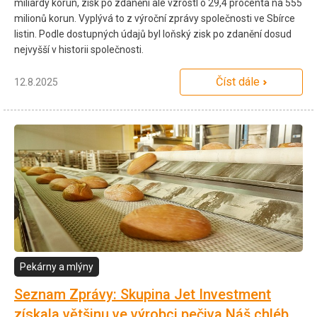
miliardy korun, zisk po zdanění ale vzrostl o 29,4 procenta na 555
milionů korun. Vyplývá to z výroční zprávy společnosti ve Sbírce
listin. Podle dostupných údajů byl loňský zisk po zdanění dosud
nejvyšší v historii společnosti.
Číst dále
12.8.2025
Pekárny a mlýny
Seznam Zprávy: Skupina Jet Investment
získala většinu ve výrobci pečiva Náš chléb