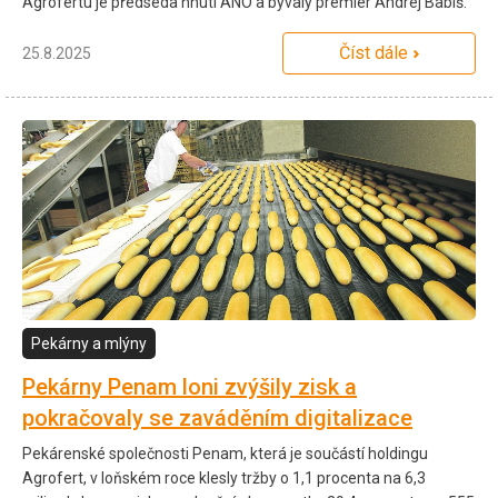
Agrofertu je předseda hnutí ANO a bývalý premiér Andrej Babiš.
Číst dále
25.8.2025
Pekárny a mlýny
Pekárny Penam loni zvýšily zisk a
pokračovaly se zaváděním digitalizace
Pekárenské společnosti Penam, která je součástí holdingu
Agrofert, v loňském roce klesly tržby o 1,1 procenta na 6,3