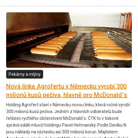
Pekárny a mlýny
Nová linka Agrofertu v Německu vyrobí 300
milionů kusů pečiva, hlavně pro McDonald´s
Holding Agrofert staví v Německu novou linku, která ročně vyrobí
300 milionů kusů pečiva. Jedním z hlavních odběratelů bude
řetězec rychlého občerstvení McDonald´s. ČTK to v tiskové
zprávě sdělil mluvčí holdingu Pavel Heřmanský. Podle Deníku N
jsou náklady na výstavbu asi 300 milionů korun. Majitelem