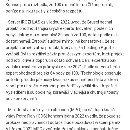
Komise proto rozhodla, že 100 milionů korun ČR neproplatí,
peníze na linku tak šly z českého rozpočtu.
- Server iROZHLAS.cz v lednu 2022 uvedl, že Brusel nechal
projekt ohodnotit trojicí svých expertů. Inovativní podle nich
nebyl, dali by mu maximálně 30 bodů ze 100, dotaci podle nich
dostat neměl. Evropští auditoři mimo jiné konstatovali, že se
projekt zaměřoval na produkt, který se již v holdingu Agrofert
vyráběl. Byl to rozdílný závěr proti českým expertům, kteří projekt
hodnotili dříve a doporučili dotaci schválit. Další expertizu pak
zadalo ministerstvo průmyslu v roce 2021. Podle serveru tento
expert ohodnotil projekt 64 body ze 100. "Technologie obsahuje
unikátní přírodní pšeničný kvas, vakuové hnětení těsta a 'clean
room' pro ultra čisté výrobní prostředí," vysvětlil dříve Agrofert.
Výsledkem jsou podle něj zdravější, vláčnější a chutnější toasty
bez konzervantů.
- Ministerstvo průmyslu a obchodu (MPO) po nástupu koaliční
vlády Petra Fialy (ODS) koncem ledna 2022 uvedlo, že pokud se
prokáže neoprávněnost dotace, bude požadovat vrácení peněz.
V březnu 2022 MPO oznámilo, že má doklady o nedostatečné