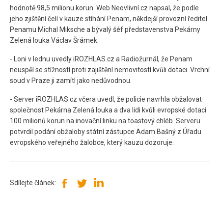
hodnotě 98,5 milionu korun. Web Neovlivní.cz napsal, že podle
jeho zjištění čelí v kauze stíhání Penam, někdejší provozní ředitel
Penamu Michal Miksche a bývalý šéf představenstva Pekárny
Zelená louka Václav Šrámek.
- Loni v lednu uvedly iROZHLAS.cz a Radiožurnál, že Penam
neuspěl se stížností proti zajištění nemovitostí kvůli dotaci. Vrchní
soud v Praze ji zamítl jako nedůvodnou.
- Server iROZHLAS.cz včera uvedl, že policie navrhla obžalovat
společnost Pekárna Zelená louka a dva lidi kvůli evropské dotaci
100 milionů korun na inovační linku na toastový chléb. Serveru
potvrdil podání obžaloby státní zástupce Adam Bašný z Úřadu
evropského veřejného žalobce, který kauzu dozoruje.
Sdílejte článek: