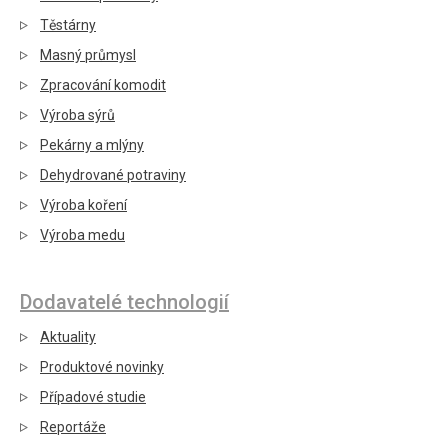
Těstárny
Masný průmysl
Zpracování komodit
Výroba sýrů
Pekárny a mlýny
Dehydrované potraviny
Výroba koření
Výroba medu
Dodavatelé technologií
Aktuality
Produktové novinky
Případové studie
Reportáže