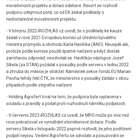
inovativnosti projektu a dotaci odebere. Resort se rozhodl
podporu odejmout poté, co od EK získal podklady o
nedostatečné inovativnosti projektu.
- V březnu 2022 iROZHLAS.cz uvedl, že o podklady ke kauze
žádali v roce 2021 Evropskou komisi už úředníci bývalého
ministra průmyslu a obchodu Karla Havlíčka (ANO). Neuspěli ale,
protože podle komise použili špatné nařízení a když dostali
zamítavou odpověď, neodvolali se. Havlíčkův nástupce Jozef
Síkela (za STAN) požádal o posudky podle serveru v lednu 2022
a zhruba do měsíce je obdržel. Náměstek sekce fondů EU Marian
Piecha tehdy řekl ČTK, že ministerstvo o posudky žádalo v obou
případech podle stejného nařízení.
- Holding Agrofert trval na tom, že podpora byla vyplacena v
souladu s pravidly a podal proti rozhodnutí námitku podjatosti.
- V červenci 2023 iROZHLAS.cz uvedl, že MPO může po více než
roce pokračovat ve vymáhání stomilionové dotace. Podle
serveru Síkela v listopadu 2022 poprvé rozhodl, že jeho podřízení
podjatí nejsou. Vedení Agrofertu se odvolalo a posuzování se