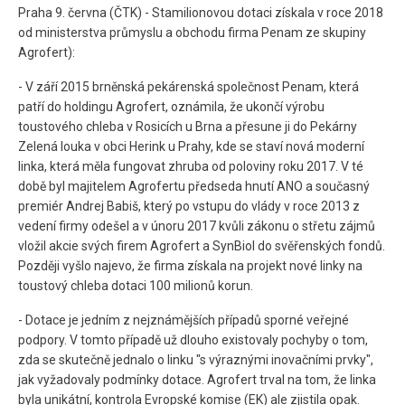
Praha 9. června (ČTK) - Stamilionovou dotaci získala v roce 2018
od ministerstva průmyslu a obchodu firma Penam ze skupiny
Agrofert):
- V září 2015 brněnská pekárenská společnost Penam, která
patří do holdingu Agrofert, oznámila, že ukončí výrobu
toustového chleba v Rosicích u Brna a přesune ji do Pekárny
Zelená louka v obci Herink u Prahy, kde se staví nová moderní
linka, která měla fungovat zhruba od poloviny roku 2017. V té
době byl majitelem Agrofertu předseda hnutí ANO a současný
premiér Andrej Babiš, který po vstupu do vlády v roce 2013 z
vedení firmy odešel a v únoru 2017 kvůli zákonu o střetu zájmů
vložil akcie svých firem Agrofert a SynBiol do svěřenských fondů.
Později vyšlo najevo, že firma získala na projekt nové linky na
toustový chleba dotaci 100 milionů korun.
- Dotace je jedním z nejznámějších případů sporné veřejné
podpory. V tomto případě už dlouho existovaly pochyby o tom,
zda se skutečně jednalo o linku "s výraznými inovačními prvky",
jak vyžadovaly podmínky dotace. Agrofert trval na tom, že linka
byla unikátní, kontrola Evropské komise (EK) ale zjistila opak.