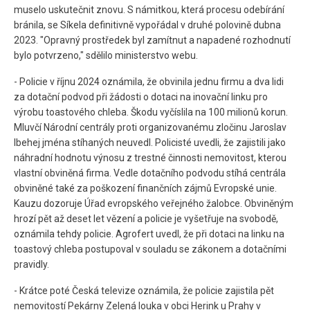
muselo uskutečnit znovu. S námitkou, která procesu odebírání
bránila, se Síkela definitivně vypořádal v druhé polovině dubna
2023. "Opravný prostředek byl zamítnut a napadené rozhodnutí
bylo potvrzeno," sdělilo ministerstvo webu.
- Policie v říjnu 2024 oznámila, že obvinila jednu firmu a dva lidi
za dotační podvod při žádosti o dotaci na inovační linku pro
výrobu toastového chleba. Škodu vyčíslila na 100 milionů korun.
Mluvčí Národní centrály proti organizovanému zločinu Jaroslav
Ibehej jména stíhaných neuvedl. Policisté uvedli, že zajistili jako
náhradní hodnotu výnosu z trestné činnosti nemovitost, kterou
vlastní obviněná firma. Vedle dotačního podvodu stíhá centrála
obviněné také za poškození finančních zájmů Evropské unie.
Kauzu dozoruje Úřad evropského veřejného žalobce. Obviněným
hrozí pět až deset let vězení a policie je vyšetřuje na svobodě,
oznámila tehdy policie. Agrofert uvedl, že při dotaci na linku na
toastový chleba postupoval v souladu se zákonem a dotačními
pravidly.
- Krátce poté Česká televize oznámila, že policie zajistila pět
nemovitostí Pekárny Zelená louka v obci Herink u Prahy v