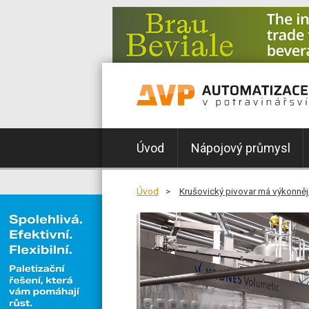
Úvod
Nápojový průmysl
Úvod
Krušovický pivovar má výkonnějš