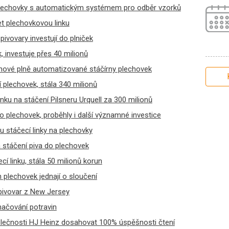
plechovky s automatickým systémem pro odběr vzorků
et plechovkovou linku
ivovary investují do plniček
, investuje přes 40 milionů
nové plně automatizované stáčírny plechovek
í plechovek, stála 340 milionů
ku na stáčení Pilsneru Urquell za 300 milionů
do plechovek, proběhly i další významné investice
u stáčecí linky na plechovky
na stáčení piva do plechovek
 linku, stála 50 milionů korun
 plechovek jednají o sloučení
 pivovar z New Jersey
načování potravin
ečnosti HJ Heinz dosahovat 100% úspěšnosti čtení