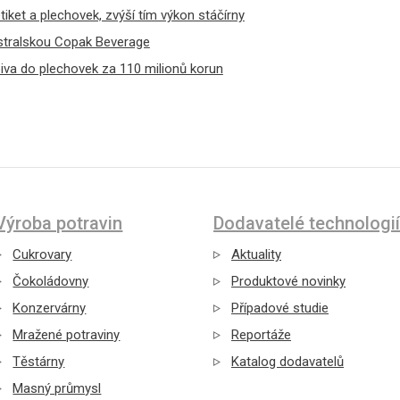
iket a plechovek, zvýší tím výkon stáčírny
ustralskou Copak Beverage
iva do plechovek za 110 milionů korun
Výroba potravin
Dodavatelé technologií
Cukrovary
Aktuality
Čokoládovny
Produktové novinky
Konzervárny
Případové studie
Mražené potraviny
Reportáže
Těstárny
Katalog dodavatelů
Masný průmysl