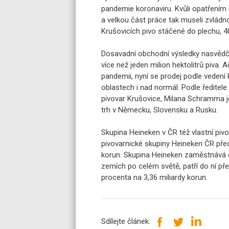
pandemie koronaviru. Kvůli opatřením 
a velkou část práce tak museli zvládno
Krušovicích pivo stáčené do plechu, 4
Dosavadní obchodní výsledky nasvědču
více než jeden milion hektolitrů piva. 
pandemii, nyní se prodej podle vedení
oblastech i nad normál. Podle ředitele
pivovar Krušovice, Milana Schramma je
trh v Německu, Slovensku a Rusku.
Skupina Heineken v ČR též vlastní pivo
pivovarnické skupiny Heineken ČR pře
korun. Skupina Heineken zaměstnává dl
zemích po celém světě, patří do ní pře
procenta na 3,36 miliardy korun.
Sdílejte článek: