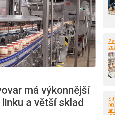
Ze
va
vovar má výkonnější
Si
linku a větší sklad
pr
an