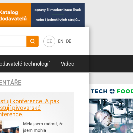
CZ
EN
DE
odavatelé technologií
Video
ENTÁŘE
istují konference. A pak
stují pivovarské
nference.
Měla jsem radost, že
jsem mohla