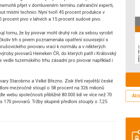
nemohli přijet v domluveném termínu zahraniční experti,
ut místní technici. Nyní tvoří 45 procent produkce v
0 procent pivo v lahvích a 15 procent sudové pivo.
jí tomu, že by pivovar mohl druhý rok za sebou vyrobit
Ačkoliv trh s pivem poznamenala opatření související s
 krušovického pivovaru vrací k normálu a v některých
 výroby pivovarů Heineken ČR, do kterých patří i Královský
 vedle tuzemského trhu zásadní pro pivovar například i
vary Starobrno a Velké Březno. Zisk třetí největší české
dloni meziročně stoupl o 58 procent na 326 milionů
e webu společnosti přibližně 80.000 lidí ve více než 70
Akt
s 170 pivovarů. Tržby skupině předloni stouply o 7,25