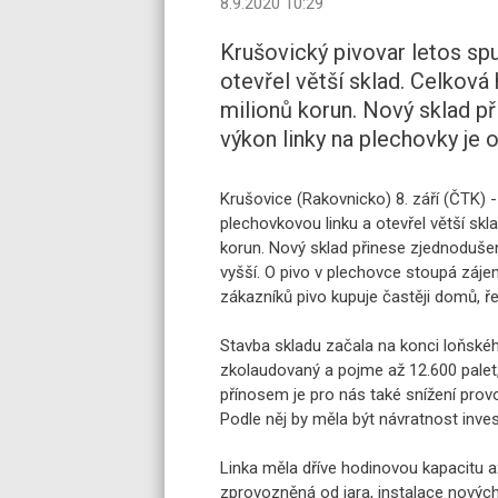
8.9.2020 10:29
Krušovický pivovar letos spu
otevřel větší sklad. Celková
milionů korun. Nový sklad při
výkon linky na plechovky je o 
Krušovice (Rakovnicko) 8. září (ČTK) -
plechovkovou linku a otevřel větší sk
korun. Nový sklad přinese zjednodušení 
vyšší. O pivo v plechovce stoupá zájem
zákazníků pivo kupuje častěji domů, ř
Stavba skladu začala na konci loňského
zkolaudovaný a pojme až 12.600 palet,
přínosem je pro nás také snížení prov
Podle něj by měla být návratnost invest
Linka měla dříve hodinovou kapacitu až
zprovozněná od jara, instalace nových 