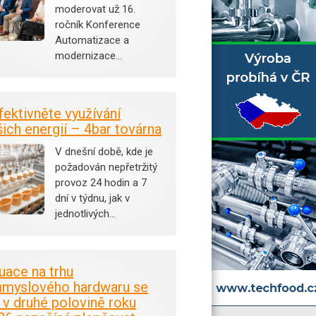
moderovat už 16.
ročník Konference
Automatizace a
modernizace…
fektivněte využívání
šich energií – 4bar továrna
V dnešní době, kde je
požadován nepřetržitý
provoz 24 hodin a 7
dní v týdnu, jak v
jednotlivých…
tuace na trhu
ůmyslového hardwaru se
i v druhé polovině roku