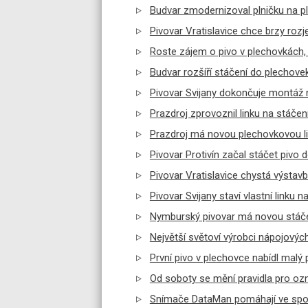
Budvar zmodernizoval plničku na 
Pivovar Vratislavice chce brzy rozj
Roste zájem o pivo v plechovkách, p
Budvar rozšíří stáčení do plechovek
Pivovar Svijany dokončuje montáž 
Prazdroj zprovoznil linku na stáčen
Prazdroj má novou plechovkovou lin
Pivovar Protivín začal stáčet pivo 
Pivovar Vratislavice chystá výstavb
Pivovar Svijany staví vlastní linku 
Nymburský pivovar má novou stáčecí
Největší světoví výrobci nápojových
První pivo v plechovce nabídl malý
Od soboty se mění pravidla pro oz
Snímače DataMan pomáhají ve spol