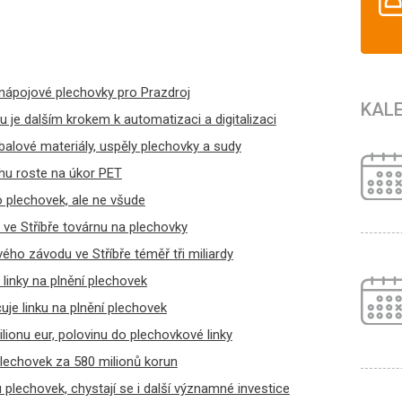
nápojové plechovky pro Prazdroj
KAL
 je dalším krokem k automatizaci a digitalizaci
balové materiály, uspěly plechovky a sudy
hu roste na úkor PET
o plechovek, ale ne všude
ve Stříbře továrnu na plechovky
ho závodu ve Stříbře téměř tři miliardy
linky na plnění plechovek
uje linku na plnění plechovek
lionu eur, polovinu do plechovkové linky
plechovek za 580 milionů korun
u plechovek, chystají se i další významné investice