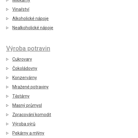
Mlékárny
Vinařství
Alkoholické nápoje
Nealkoholické nápoje
Výroba potravin
Cukrovary
Čokoládovny
Konzervárny
Mražené potraviny
Těstárny
Masný průmysl
Zpracování komodit
Výroba sýrů
Pekárny a mlýny