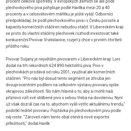
procent celkové spotřeby. V evropských zemích se ale podíl
plechovkového piva pohybuje podle Havlíka mezi 20 a 40
procenty a v celosvětovém měřítku je ještě vyšší. Odborníci
předpokládají, že podíl plechovkového piva i v Česku poroste a
kapacity komerčních stáčíren nebudou stačit. V Libereckém kraji
se proto do vlastní stáčírny plechovek rozhodl investovat také
konkurenční Pivovar Vratislavice, rozjet ji chce v prvním čtvrtletí
příštího roku.
Pivovar Svijany je největším pivovarem v Libereckém kraji. Loni
dodal na trh rekordních 624.890 hektolitrů piva. Pivo v
plechovkách prodává od roku 2001, využíval ale komerčních
stáčíren. "Pro nás byl dosud tento segment se zhruba jen
dvouprocentním podílem na celkovém výstavu pivovaru spíše
okrajovou záležitostí. Šlo nám hlavně o to, aby si mohli naši
příznivci vzít své oblíbené pivo s sebou třeba na dovolenou. Nyní
už však dozrál čas na to, abychom vyšli vstříc aktuálnímu trendu,"
podotkl ředitel pivovaru. Poptávka po plechovkovém pivu podle
něj roste. "Zároveň nám tento obal otevírá nové exportní
příležitosti," dodal Havlík.