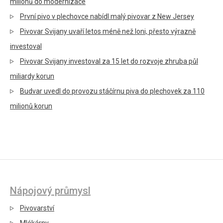
milionů do modernizace
První pivo v plechovce nabídl malý pivovar z New Jersey
Pivovar Svijany uvaří letos méně než loni, přesto výrazně
investoval
Pivovar Svijany investoval za 15 let do rozvoje zhruba půl
miliardy korun
Budvar uvedl do provozu stáčírnu piva do plechovek za 110
milionů korun
Nápojový průmysl
Pivovarství