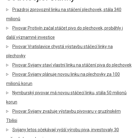
Prazdroj zprovoznil linku na stáčení plechovek, stála 340
milionů
Pivovar Protivín začal stáčet pivo do plechovek, proběhly i
další významné investice
Pivovar Vratislavice chystá výstavbu stáčecí linky na
plechovky
Pivovar Svijany staví vlastní linku na stáčení piva do plechovek
Pivovar Svijany plánuje novou linku na plechovky za 100
milionů korun
Nymburský pivovar má novou stáčecí linku, stála 50 milionů
korun
Pivovar Svijany zvažuje výstavbu pivovaru v gruzínském
Tbilisi
Svijany letos očekávají vyšší výrobu piva, investovaly 30