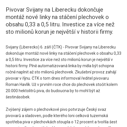
Pivovar Svijany na Liberecku dokončuje
montáž nové linky na stáčení plechovek o
obsahu 0,33 a 0,5 litru. Investice za více než
sto milionů korun je největší v historii firmy.
Svijany (Liberecko) 6. září (ČTK) - Pivovar Svijany na Liberecku
dokončuje montáž nové linky na stáčení plechovek o obsahu 0,33
a 0,5 litru. Investice za více než sto milionů korun je největší v
historii firmy. Plně automatizovaná linka by měla být schopna
ročně naplnit až sto milionů plechovek. Zkušební provoz zahájí
pivovar v říjnu. ČTK o tom dnes informoval ředitel pivovaru
Roman Havlík. Už v prvním roce chce do plechovek stočit kolem
20.000 hektolitrů piva, do budoucna by to mohl být až
šestinásobek.
Zvýšený zájem o plechovkové pivo potvrzuje Český svaz
pivovarů a sladoven, podle kterého loni celková tuzemská
spotřeba piva v plechovkách stoupla o 12 procent a tvořila šest