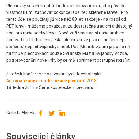
Plechovky se velmi dobře hodí pro uchování piva, jeho původní
vlastnosti umí zachovat dokonce lépe než skleněné lahve. "Pro
tento účel se používají již více než 80 let, takže je - na rozdíl od
PET lahví - můžeme považovat za dostatečně tradiční a důstojný
obal pro naše poctivé pivo. Nové zařízení naplní naše ambice
dodávat na trh tradiční české plechovkové pivo co nejšetrněji
stočené," doplnil svijanský sládek Petr Menšík. Zatím je podle něj
na trhu v plechovkách pouze Svijanský Máz a Svijanský Vozka,
po zprovoznění nové linky by se měl sortiment postupně rozšířit.
8. ročník konference o pivovarských technologiích
Automatizace a modernizace pivovarů 2018
18. ledna 2018 v Černokosteleckém pivovaru
Sdílejte článek:
Související články