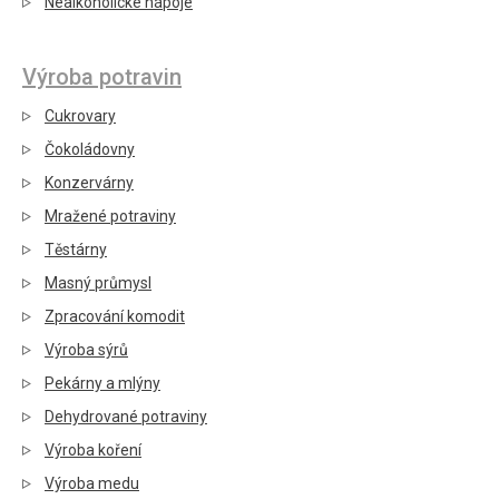
Nealkoholické nápoje
Výroba potravin
Cukrovary
Čokoládovny
Konzervárny
Mražené potraviny
Těstárny
Masný průmysl
Zpracování komodit
Výroba sýrů
Pekárny a mlýny
Dehydrované potraviny
Výroba koření
Výroba medu