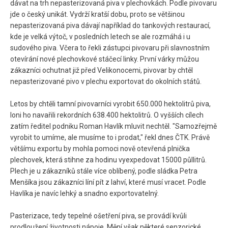
dávat na trh nepasterizovaná piva v plechovkách. Podle pivovaru
jde o český unikát. Vydrží kratší dobu, proto se většinou
nepasterizovaná piva dávají například do tankových restaurací,
kde je velká výtoč, v posledních letech se ale rozmáhá i u
sudového piva. Včera to řekli zástupci pivovaru při slavnostním
otevírání nové plechovkové stáčecí linky. První várky můžou
zákazníci ochutnat již před Velikonocemi, pivovar by chtěl
nepasterizované pivo v plechu exportovat do okolních států.
Letos by chtěli tamní pivovarníci vyrobit 650.000 hektolitrů piva,
loni ho navařili rekordních 638.400 hektolitrů. O vyšších cílech
zatím ředitel podniku Roman Havlík mluvit nechtěl. "Samozřejmě
vyrobit to umíme, ale musíme to i prodat," řekl dnes ČTK. Právě
většímu exportu by mohla pomoci nově otevřená plnička
plechovek, která stihne za hodinu vyexpedovat 15000 půllitrů.
Plech je u zákazníků stále více oblíbený, podle sládka Petra
Menšíka jsou zákazníci líní pít z lahví, které musí vracet. Podle
Havlíka je navíc lehký a snadno exportovatelný.
Pasterizace, tedy tepelné ošetření piva, se provádí kvůli
prodloužení životnosti nápoje. Mění však některé senzorické