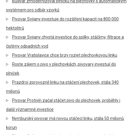
Budvar zmodernizoval plničku na plechovky s automatickým
systémem pro odběr vzorků
Pivovar Svijany investuje do rozšíření kapacit na 800 000
hektolitrů
Pivovar Svijany chystá investice do spilky, stáčírny, filtrace a
čistírny odpadních vod
Pivovar Vratislavice chce brzy rozjet plechovkovou linku
Roste zájem o pivo v plechovkách, pivovary investují do
plniček
Prazdroj zprovoznil linku na stáčení plechovek, stála 340
milionů
Pivovar Protivín začal stáčet pivo do plechovek, proběhly i
další významné investice
Nymburský pivovar má novou stáčecí linku, stála 50 milionů
korun