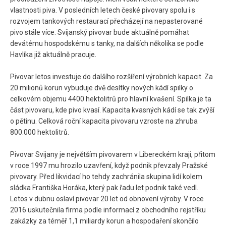
vlastnosti piva. V posledních letech české pivovary spolu i s
rozvojem tankových restaurací přecházejí na nepasterované
pivo stále více. Svijanský pivovar bude aktuálně pomáhat
devátému hospodskému s tanky, na dalších několika se podle
Havlíka již aktuálně pracuje.
Pivovar letos investuje do dalšího rozšíření výrobních kapacit. Za
20 milionů korun vybuduje dvě desítky nových kádí spilky o
celkovém objemu 4400 hektolitrů pro hlavní kvašení. Spilka je ta
část pivovaru, kde pivo kvasí. Kapacita kvasných kádí se tak zvýší
o pětinu. Celková roční kapacita pivovaru vzroste na zhruba
800.000 hektolitrů.
Pivovar Svijany je největším pivovarem v Libereckém kraji, přitom
v roce 1997 mu hrozilo uzavření, když podnik převzaly Pražské
pivovary. Před likvidací ho tehdy zachránila skupina lidí kolem
sládka Františka Horáka, který pak řadu let podnik také vedl.
Letos v dubnu oslaví pivovar 20 let od obnovení výroby. V roce
2016 uskutečnila firma podle informací z obchodního rejstříku
zakázky za téměř 1,1 miliardy korun a hospodaření skončilo