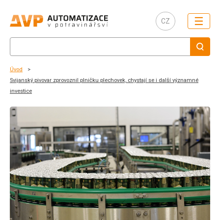
☰
CZ
Úvod
Svijanský pivovar zprovoznil plničku plechovek, chystají se i další významné
investice