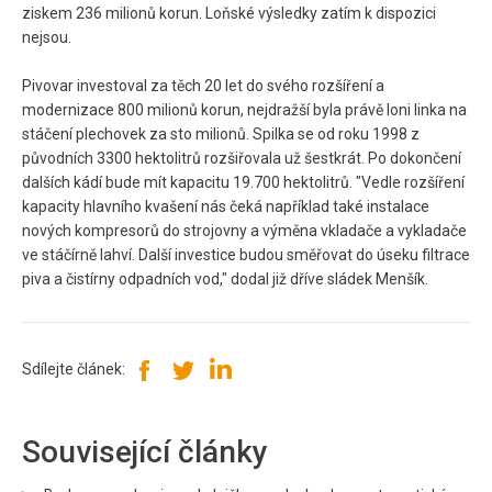
ziskem 236 milionů korun. Loňské výsledky zatím k dispozici
nejsou.
Pivovar investoval za těch 20 let do svého rozšíření a
modernizace 800 milionů korun, nejdražší byla právě loni linka na
stáčení plechovek za sto milionů. Spilka se od roku 1998 z
původních 3300 hektolitrů rozšiřovala už šestkrát. Po dokončení
dalších kádí bude mít kapacitu 19.700 hektolitrů. "Vedle rozšíření
kapacity hlavního kvašení nás čeká například také instalace
nových kompresorů do strojovny a výměna vkladače a vykladače
ve stáčírně lahví. Další investice budou směřovat do úseku filtrace
piva a čistírny odpadních vod," dodal již dříve sládek Menšík.
Sdílejte článek:
Související články