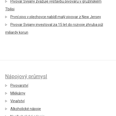
Pivovar Svijany zvažuje výstavbu pivovaru v gruzínském
Tbilisi
První pivo v plechovce nabídl malý pivovar z New Jersey
Pivovar Svijany investoval za 15 let do rozvoje zhruba půl
miliardy korun
Nápojový průmysl
Pivovarství
Mlékárny
Vinařství
Alkoholické nápoje