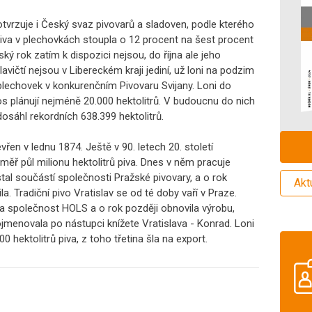
vrzuje i Český svaz pivovarů a sladoven, podle kterého
iva v plechovkách stoupla o 12 procent na šest procent
ký rok zatím k dispozici nejsou, do října ale jeho
avičtí nejsou v Libereckém kraji jediní, už loni na podzim
o plechovek v konkurenčním Pivovaru Svijany. Loni do
etos plánují nejméně 20.000 hektolitrů. V budoucnu do nich
 dosáhl rekordních 638.399 hektolitrů.
vřen v lednu 1874. Ještě v 90. letech 20. století
éměř půl milionu hektolitrů piva. Dnes v něm pracuje
stal součástí společnosti Pražské pivovary, a o rok
Akt
la. Tradiční pivo Vratislav se od té doby vaří v Praze.
la společnost HOLS a o rok později obnovila výrobu,
jmenovala po nástupci knížete Vratislava - Konrad. Loni
0 hektolitrů piva, z toho třetina šla na export.