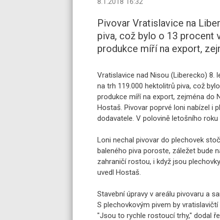
8.1.2018 16:32
Pivovar Vratislavice na Liber
piva, což bylo o 13 procent 
produkce míří na export, z
Vratislavice nad Nisou (Liberecko) 8. 
na trh 119.000 hektolitrů piva, což by
produkce míří na export, zejména do N
Hostaš. Pivovar poprvé loni nabízel i 
dodavatele. V polovině letošního roku 
Loni nechal pivovar do plechovek stoči
baleného piva poroste, záležet bude n
zahraničí rostou, i když jsou plechovky 
uvedl Hostaš.
Stavební úpravy v areálu pivovaru a sa
S plechovkovým pivem by vratislavičtí r
"Jsou to rychle rostoucí trhy," dodal řed