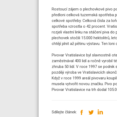
Rostoucí zájem o plechovkové pivo pot
předloni celková tuzemská spotřeba p
celkové spotřeby. Celková čísla za loňs
spotřeba vzrostla o 42 procent. Vratisl
rozjeli vlastní linku na stáčení piva d
plechovek stočili 15.000 hektolitrů, l
chtějí plnit až pětinu výstavu. Ten loni
Pivovar Vratislavice byl slavnostně ote
zaměstnával 400 lidí a ročně vyrobil t
zhruba 50 lidí. V roce 1997 se podnik 
později výroba ve Vratislavicích skonči
Když v roce 1999 areál pivovaru koupi
musela vytvořit novou značku. Pivo po
Pivovar Vratislavice na trh dodal 105.00
Sdílejte článek: