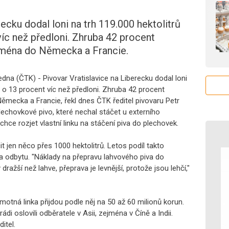
ecku dodal loni na trh 119.000 hektolitrů
víc než předloni. Zhruba 42 procent
ejména do Německa a Francie.
ledna (ČTK) - Pivovar Vratislavice na Liberecku dodal loni
lo o 13 procent víc než předloni. Zhruba 42 procent
ěmecka a Francie, řekl dnes ČTK ředitel pivovaru Petr
plechovkové pivo, které nechal stáčet u externího
chce rozjet vlastní linku na stáčení piva do plechovek.
t jen něco přes 1000 hektolitrů. Letos podíl takto
a odbytu. "Náklady na přepravu lahvového piva do
dražší než lahve, přeprava je levnější, protože jsou lehčí,"
motná linka přijdou podle něj na 50 až 60 milionů korun.
ádi oslovili odběratele v Asii, zejména v Číně a Indii.
itel.