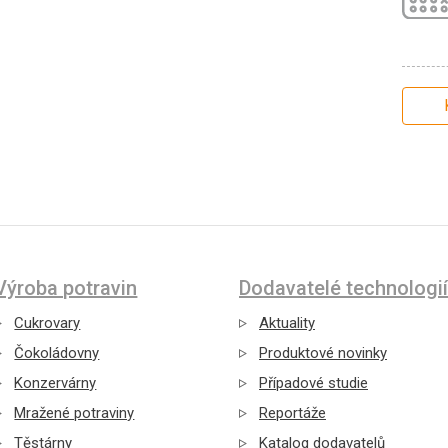
Výroba potravin
Dodavatelé technologií
Cukrovary
Aktuality
Čokoládovny
Produktové novinky
Konzervárny
Případové studie
Mražené potraviny
Reportáže
Těstárny
Katalog dodavatelů