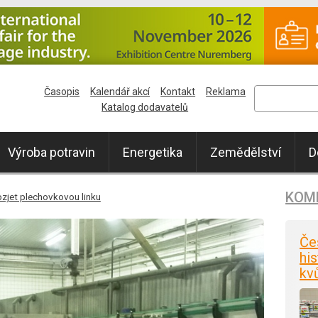
Časopis
Kalendář akcí
Kontakt
Reklama
Katalog dodavatelů
Výroba potravin
Energetika
Zemědělství
D
KOM
rozjet plechovkovou linku
Če
his
kv