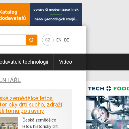
CZ
EN
DE
odavatelé technologií
Video
ENTÁŘE
ské zemědělce letos
toricky drtí sucho, zdraží
ůli tomu potraviny
České zemědělce
letos historicky drtí