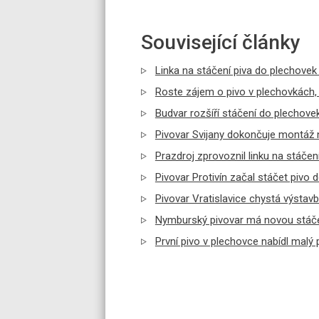
Související články
Linka na stáčení piva do plechovek 
Roste zájem o pivo v plechovkách, p
Budvar rozšíří stáčení do plechovek
Pivovar Svijany dokončuje montáž 
Prazdroj zprovoznil linku na stáčen
Pivovar Protivín začal stáčet pivo 
Pivovar Vratislavice chystá výstavb
Nymburský pivovar má novou stáčecí
První pivo v plechovce nabídl malý