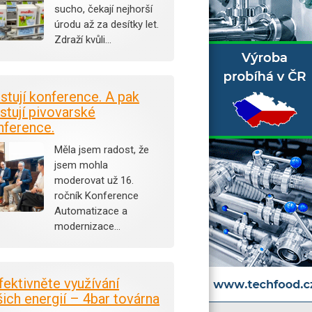
sucho, čekají nejhorší
úrodu až za desítky let.
Zdraží kvůli…
istují konference. A pak
stují pivovarské
nference.
Měla jsem radost, že
jsem mohla
moderovat už 16.
ročník Konference
Automatizace a
modernizace…
fektivněte využívání
šich energií – 4bar továrna