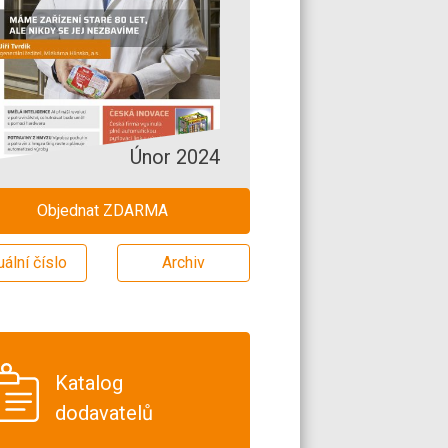
Únor 2024
Objednat ZDARMA
uální číslo
Archiv
Katalog
dodavatelů