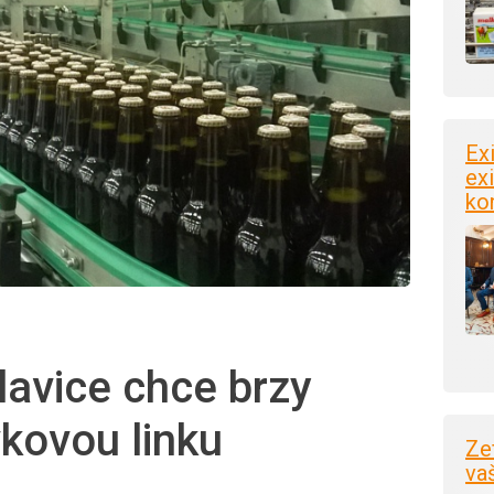
Ex
exi
ko
lavice chce brzy
vkovou linku
Ze
va