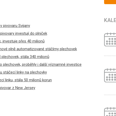
KAL
v pivovaru Svijany
ivovary investují do plniček
, investuje přes 40 milionů
nové plně automatizované stáčírny plechovek
í plechovek, stála 340 milionů
do plechovek, proběhly i další významné investice
u stáčecí linky na plechovky
 linku, stála 50 milionů korun
 pivovar z New Jersey