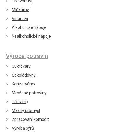
Pivovarství
Mlékárny
Vinařství
Alkoholické nápoje
Nealkoholické nápoje
Výroba potravin
Cukrovary
Čokoládovny
Konzervárny
Mražené potraviny
Těstárny
Masný průmysl
Zpracování komodit
Výroba sýrů