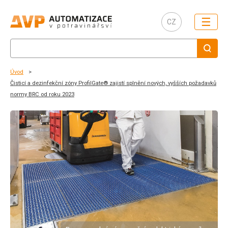
☰
CZ
Úvod
Čisticí a dezinfekční zóny ProfilGate® zajistí splnění nových, vyšších požadavků
normy BRC od roku 2023