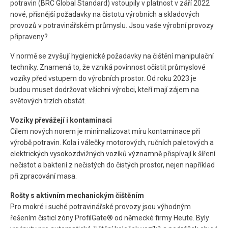
potravin (BRC Global Standard) vstoupily v platnost v září 2022
nové, přísnější požadavky na čistotu výrobních a skladových
provozů v potravinářském průmyslu. Jsou vaše výrobní provozy
připraveny?
V normě se zvyšují hygienické požadavky na čištění manipulační
techniky. Znamená to, že vzniká povinnost očistit průmyslové
vozíky před vstupem do výrobních prostor. Od roku 2023 je
budou muset dodržovat všichni výrobci, kteří mají zájem na
světových trzích obstát.
Vozíky převážejí i kontaminaci
Cílem nových norem je minimalizovat míru kontaminace při
výrobě potravin. Kola i válečky motorových, ručních paletových a
elektrických vysokozdvižných vozíků významně přispívají k šíření
nečistot a bakterií z nečistých do čistých prostor, nejen například
při zpracování masa.
Rošty s aktivním mechanickým čištěním
Pro mokré i suché potravinářské provozy jsou výhodným
řešením čisticí zóny ProfilGate® od německé firmy Heute. Byly