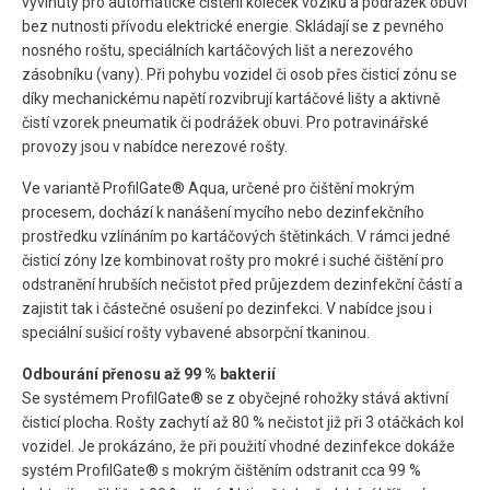
vyvinuty pro automatické čištění koleček vozíků a podrážek obuvi
bez nutnosti přívodu elektrické energie. Skládají se z pevného
nosného roštu, speciálních kartáčových lišt a nerezového
zásobníku (vany). Při pohybu vozidel či osob přes čisticí zónu se
díky mechanickému napětí rozvibrují kartáčové lišty a aktivně
čistí vzorek pneumatik či podrážek obuvi. Pro potravinářské
provozy jsou v nabídce nerezové rošty.
Ve variantě ProfilGate® Aqua, určené pro čištění mokrým
procesem, dochází k nanášení mycího nebo dezinfekčního
prostředku vzlínáním po kartáčových štětinkách. V rámci jedné
čisticí zóny lze kombinovat rošty pro mokré i suché čištění pro
odstranění hrubších nečistot před průjezdem dezinfekční částí a
zajistit tak i částečné osušení po dezinfekci. V nabídce jsou i
speciální sušicí rošty vybavené absorpční tkaninou.
Odbourání přenosu až 99 % bakterií
Se systémem ProfilGate® se z obyčejné rohožky stává aktivní
čisticí plocha. Rošty zachytí až 80 % nečistot již při 3 otáčkách kol
vozidel. Je prokázáno, že při použití vhodné dezinfekce dokáže
systém ProfilGate® s mokrým čištěním odstranit cca 99 %