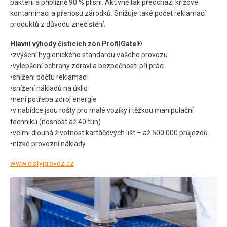
bakterií a přibližně 90 % plísní. Aktivně tak předchází křížové
kontaminaci a přenosu zárodků. Snižuje také počet reklamací
produktů z důvodu znečištění.
Hlavní výhody čisticích zón ProfilGate®
•zvýšení hygienického standardu vašeho provozu
•vylepšení ochrany zdraví a bezpečnosti při práci
•snížení počtu reklamací
•snížení nákladů na úklid
•není potřeba zdroj energie
•v nabídce jsou rošty pro malé vozíky i těžkou manipulační
techniku (nosnost až 40 tun)
•velmi dlouhá životnost kartáčových lišt – až 500 000 průjezdů
•nízké provozní náklady
www.cistyprovoz.cz