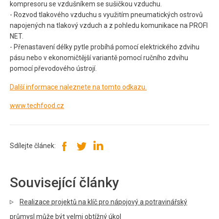
kompresoru se vzdušníkem se sušičkou vzduchu.
- Rozvod tlakového vzduchu s využitím pneumatických ostrovů
napojených na tlakový vzduch a z pohledu komunikace na PROFI
NET.
- Přenastavení délky pytle probíhá pomocí elektrického zdvihu
pásu nebo v ekonomičtější variantě pomocí ručního zdvihu
pomocí převodového ústrojí.
Další informace naleznete na tomto odkazu.
www.techfood.cz
Sdílejte článek:
Související články
Realizace projektů na klíč pro nápojový a potravinářský
průmysl může být velmi obtížný úkol