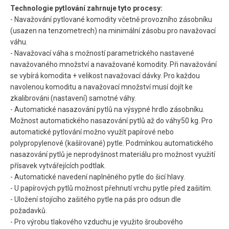
Technologie pytlování zahrnuje tyto procesy:
- Navažování pytlované komodity včetně provozního zásobníku
(usazen na tenzometrech) na minimální zásobu pro navažovací
váhu.
- Navažovací váha s možností parametrického nastavené
navažovaného množství a navažované komodity. Při navažování
se vybírá komodita + velikost navažovací dávky. Pro každou
navolenou komoditu a navažovací množství musí dojít ke
zkalibrováni (nastavení) samotné váhy.
- Automatické nasazování pytlů na výsypné hrdlo zásobníku.
Možnost automatického nasazování pytlů až do váhy50 kg. Pro
automatické pytlování možno využít papírové nebo
polypropylenové (kašírované) pytle. Podmínkou automatického
nasazování pytlů je neprodyšnost materiálu pro možnost využití
přísavek vytvářejících podtlak.
- Automatické navedení naplněného pytle do šicí hlavy.
- U papírových pytlů možnost přehnutí vrchu pytle před zašitím.
- Uložení stojícího zašitého pytle na pás pro odsun dle
požadavků.
- Pro výrobu tlakového vzduchu je využito šroubového