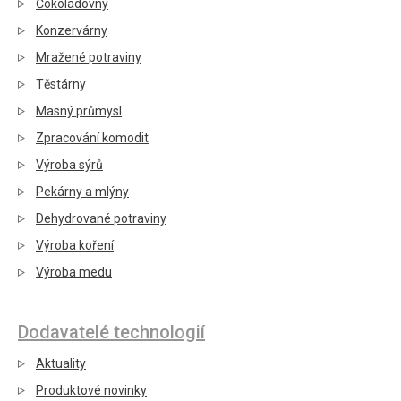
Čokoládovny
Konzervárny
Mražené potraviny
Těstárny
Masný průmysl
Zpracování komodit
Výroba sýrů
Pekárny a mlýny
Dehydrované potraviny
Výroba koření
Výroba medu
Dodavatelé technologií
Aktuality
Produktové novinky