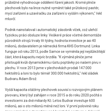
průběžně vyhodnocuje oddělení řízení jakosti. Kromě plniče
plechovek bylo na lince nutné vyměnit také průtokový pastér,
mycí zařízení a uzavíračku za zařízení s vyšším výkonem," řekl
mluvčí.
Podnik nainstaloval i automatický zásobník víček, což ulehčí
fyzickou práci obsluze linky. Veškeré práce včetně demontáže
původních strojů trvaly tři týdny, hodnota investice je asi 40
milionů, dodavatelem je německá firma KHS Dortmund. Linka
funguje od roku 2013, podle Samce se vyměnila její nejdůležitější
část, která kapacitu nejvíc brzdila. "K výměně plniče jsme
přistoupili kvůli dynamickému růstu poptávky po našem pivu v
plechu. V roce 2013 jsme v plechovkách prodali 147.000
hektolitrů a loni to bylo téměř 300.000 hektolitrů," řekl sládek
Budvaru Adam Brož.
Vyšší kapacita stáčírny plechovek souvisí s rozvojovým plánem
pivovaru, který byl zahájen v roce 2015 a do roku 2020 počítá s
investicemi za dvě miliardy Kč. Letos Budvar investuje 600
milionů, asi o sto milionů méně než loni. V první polovině roku