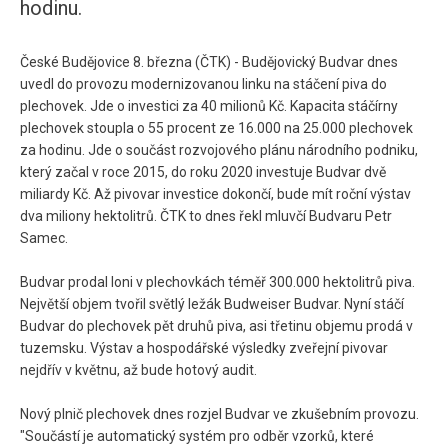
hodinu.
České Budějovice 8. března (ČTK) - Budějovický Budvar dnes
uvedl do provozu modernizovanou linku na stáčení piva do
plechovek. Jde o investici za 40 milionů Kč. Kapacita stáčírny
plechovek stoupla o 55 procent ze 16.000 na 25.000 plechovek
za hodinu. Jde o součást rozvojového plánu národního podniku,
který začal v roce 2015, do roku 2020 investuje Budvar dvě
miliardy Kč. Až pivovar investice dokončí, bude mít roční výstav
dva miliony hektolitrů. ČTK to dnes řekl mluvčí Budvaru Petr
Samec.
Budvar prodal loni v plechovkách téměř 300.000 hektolitrů piva.
Největší objem tvořil světlý ležák Budweiser Budvar. Nyní stáčí
Budvar do plechovek pět druhů piva, asi třetinu objemu prodá v
tuzemsku. Výstav a hospodářské výsledky zveřejní pivovar
nejdřív v květnu, až bude hotový audit.
Nový plnič plechovek dnes rozjel Budvar ve zkušebním provozu.
"Součástí je automatický systém pro odběr vzorků, které