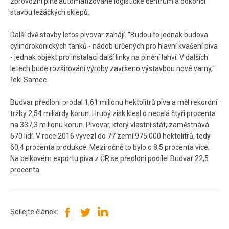
zprovozní plně automatizované logistické centrum a dokončí
stavbu ležáckých sklepů.
Další dvě stavby letos pivovar zahájí. "Budou to jednak budova
cylindrokónických tanků - nádob určených pro hlavní kvašení piva
- jednak objekt pro instalaci další linky na plnění lahví. V dalších
letech bude rozšiřování výroby završeno výstavbou nové varny,"
řekl Samec.
Budvar předloni prodal 1,61 milionu hektolitrů piva a měl rekordní
tržby 2,54 miliardy korun. Hrubý zisk klesl o necelá čtyři procenta
na 337,3 milionu korun. Pivovar, který vlastní stát, zaměstnává
670 lidí. V roce 2016 vyvezl do 77 zemí 975.000 hektolitrů, tedy
60,4 procenta produkce. Meziročně to bylo o 8,5 procenta více.
Na celkovém exportu piva z ČR se předloni podílel Budvar 22,5
procenta.
Sdílejte článek: