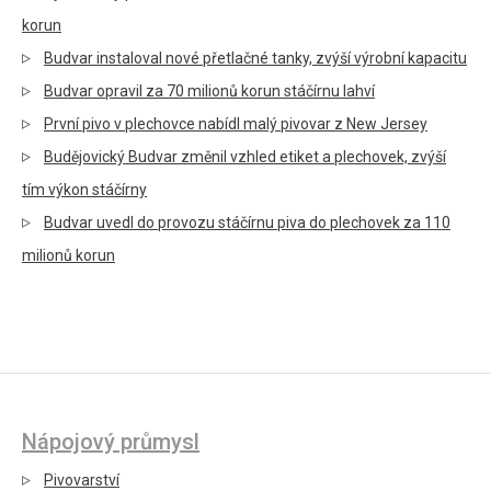
korun
Budvar instaloval nové přetlačné tanky, zvýší výrobní kapacitu
Budvar opravil za 70 milionů korun stáčírnu lahví
První pivo v plechovce nabídl malý pivovar z New Jersey
Budějovický Budvar změnil vzhled etiket a plechovek, zvýší
tím výkon stáčírny
Budvar uvedl do provozu stáčírnu piva do plechovek za 110
milionů korun
Nápojový průmysl
Pivovarství