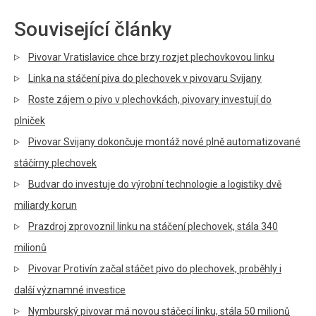
Související články
Pivovar Vratislavice chce brzy rozjet plechovkovou linku
Linka na stáčení piva do plechovek v pivovaru Svijany
Roste zájem o pivo v plechovkách, pivovary investují do
plniček
Pivovar Svijany dokončuje montáž nové plně automatizované
stáčírny plechovek
Budvar do investuje do výrobní technologie a logistiky dvě
miliardy korun
Prazdroj zprovoznil linku na stáčení plechovek, stála 340
milionů
Pivovar Protivín začal stáčet pivo do plechovek, proběhly i
další významné investice
Nymburský pivovar má novou stáčecí linku, stála 50 milionů