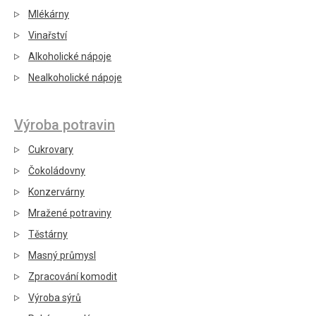
Mlékárny
Vinařství
Alkoholické nápoje
Nealkoholické nápoje
Výroba potravin
Cukrovary
Čokoládovny
Konzervárny
Mražené potraviny
Těstárny
Masný průmysl
Zpracování komodit
Výroba sýrů