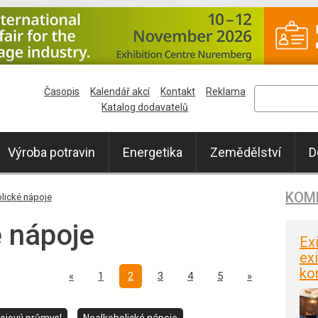
Časopis
Kalendář akcí
Kontakt
Reklama
Katalog dodavatelů
Výroba potravin
Energetika
Zemědělství
D
KOM
lické nápoje
 nápoje
Ex
exi
ko
Předchozí
Další
«
1
2
3
4
5
»
ojový průmysl
Nealkoholické nápoje