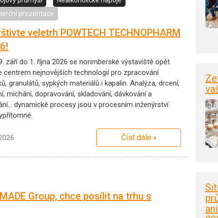
erční prezentace
štivte veletrh POWTECH TECHNOPHARM
6!
. září do 1. října 2026 se norimberské výstaviště opět
e centrem nejnovějších technologií pro zpracování
Ze
ů, granulátů, sypkých materiálů i kapalin. Analýza, drcení,
va
ní, míchání, dopravování, skladování, dávkování a
vání… dynamické procesy jsou v procesním inženýrství
ypřítomné.
Číst dále
.2026
Si
MADE Group, chce posílit na trhu s
pr
an