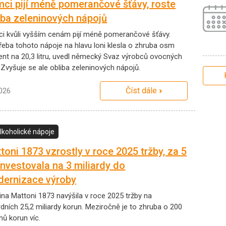
ci pijí méně pomerančové šťávy, roste
iba zeleninových nápojů
i kvůli vyšším cenám pijí méně pomerančové šťávy.
řeba tohoto nápoje na hlavu loni klesla o zhruba osm
ent na 20,3 litru, uvedl německý Svaz výrobců ovocných
 Zvyšuje se ale obliba zeleninových nápojů.
Číst dále
2026
lkoholické nápoje
toni 1873 vzrostly v roce 2025 tržby, za 5
 investovala na 3 miliardy do
ernizace výroby
ina Mattoni 1873 navýšila v roce 2025 tržby na
rdních 25,2 miliardy korun. Meziročně je to zhruba o 200
nů korun víc.