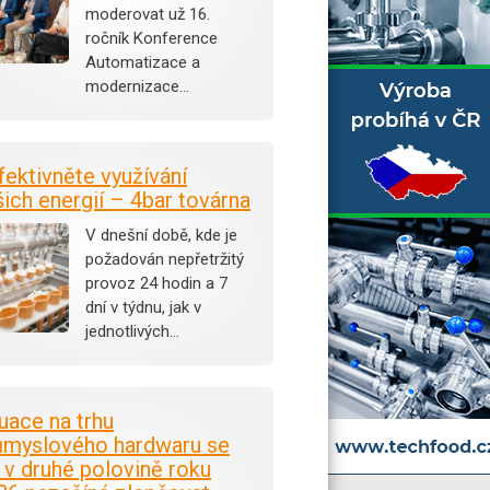
moderovat už 16.
ročník Konference
Automatizace a
modernizace…
fektivněte využívání
šich energií – 4bar továrna
V dnešní době, kde je
požadován nepřetržitý
provoz 24 hodin a 7
dní v týdnu, jak v
jednotlivých…
tuace na trhu
ůmyslového hardwaru se
i v druhé polovině roku