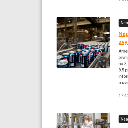
Nea
Náp
zvý
Amer
první
na 3,
8,5 
info
a uv
17.4
Nea