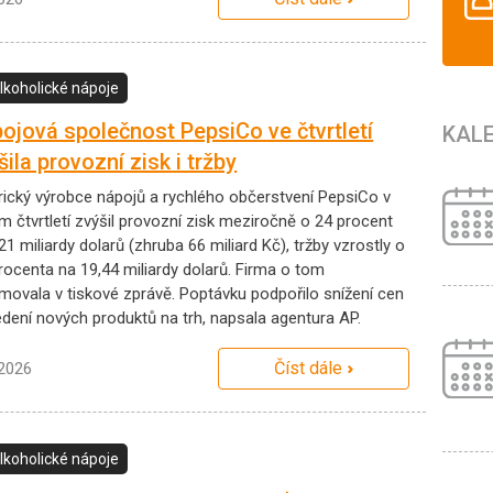
lkoholické nápoje
ojová společnost PepsiCo ve čtvrtletí
KAL
šila provozní zisk i tržby
ický výrobce nápojů a rychlého občerstvení PepsiCo v
m čtvrtletí zvýšil provozní zisk meziročně o 24 procent
21 miliardy dolarů (zhruba 66 miliard Kč), tržby vzrostly o
procenta na 19,44 miliardy dolarů. Firma o tom
rmovala v tiskové zprávě. Poptávku podpořilo snížení cen
edení nových produktů na trh, napsala agentura AP.
Číst dále
.2026
lkoholické nápoje