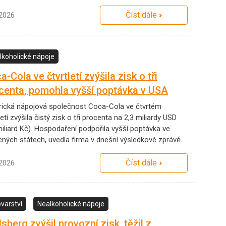
Číst dále
.2026
lkoholické nápoje
a-Cola ve čtvrtletí zvýšila zisk o tři
centa, pomohla vyšší poptávka v USA
ická nápojová společnost Coca-Cola ve čtvrtém
letí zvýšila čistý zisk o tři procenta na 2,3 miliardy USD
miliard Kč). Hospodaření podpořila vyšší poptávka ve
ených státech, uvedla firma v dnešní výsledkové zprávě.
Číst dále
.2026
ovarství
Nealkoholické nápoje
lsberg zvýšil provozní zisk, těžil z