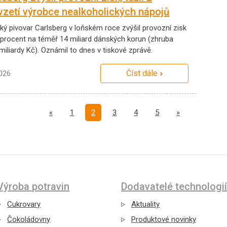
vzetí výrobce nealkoholických nápojů
ký pivovar Carlsberg v loňském roce zvýšil provozní zisk
 procent na téměř 14 miliard dánských korun (zhruba
miliardy Kč). Oznámil to dnes v tiskové zprávě.
Číst dále
2026
Předchozí
Další
«
1
2
3
4
5
»
Výroba potravin
Dodavatelé technologií
Cukrovary
Aktuality
Čokoládovny
Produktové novinky