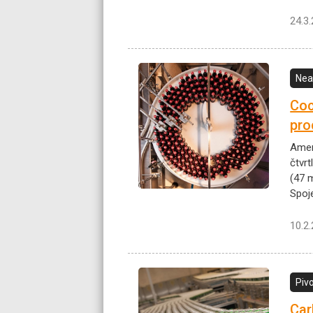
24.3
Nea
Coc
pro
Amer
čtvrt
(47 
Spoj
10.2
Piv
Car