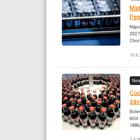
Mat
Pep
Nápo
2027
Chor
16.6
Nea
Coc
záv
Bole
léčit
1886
7.5.