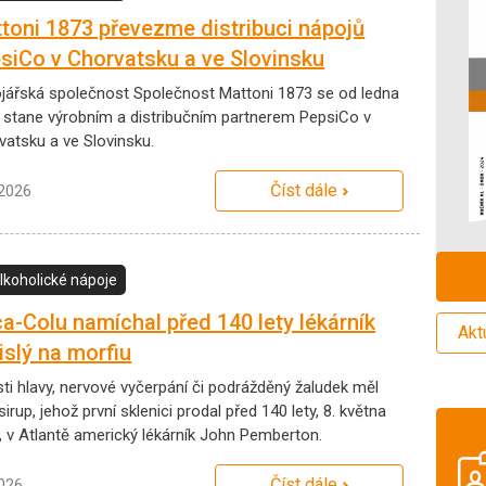
toni 1873 převezme distribuci nápojů
siCo v Chorvatsku a ve Slovinsku
jářská společnost Společnost Mattoni 1873 se od ledna
 stane výrobním a distribučním partnerem PepsiCo v
vatsku a ve Slovinsku.
Číst dále
.2026
lkoholické nápoje
a-Colu namíchal před 140 lety lékárník
Akt
islý na morfiu
sti hlavy, nervové vyčerpání či podrážděný žaludek měl
 sirup, jehož první sklenici prodal před 140 lety, 8. května
, v Atlantě americký lékárník John Pemberton.
Číst dále
2026