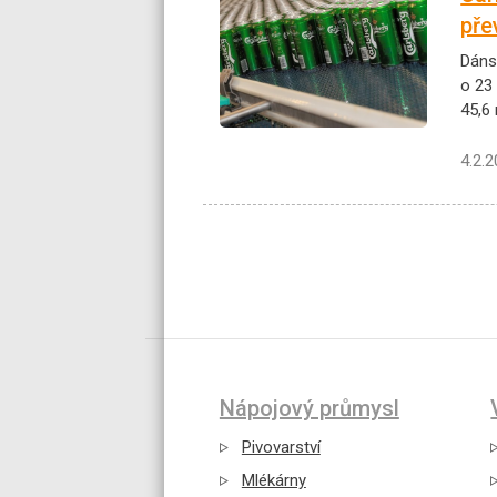
pře
Dáns
o 23
45,6 
4.2.
Nápojový průmysl
Pivovarství
Mlékárny