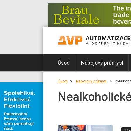
Úvod
Nápojový průmysl
Úvod
Nápojový průmysl
Nealkoho
Nealkoholické
Náp