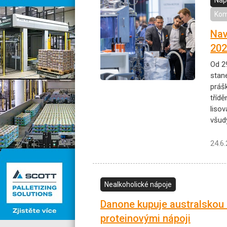
Kom
Nav
202
Od 29
stan
prášk
třídě
liso
všud
24.6
Nealkoholické nápoje
Danone kupuje australskou 
proteinovými nápoji