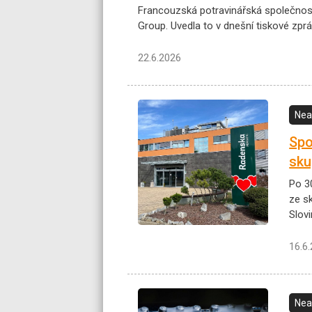
Francouzská potravinářská společno
Group. Uvedla to v dnešní tiskové zprá
22.6.2026
Nea
Spo
sku
Po 3
ze s
Slov
16.6
Nea