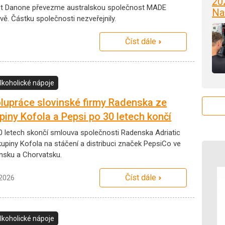
20
st Danone převezme australskou společnost MADE
Na
vě. Částku společnosti nezveřejnily.
Číst dále
lkoholické nápoje
lupráce slovinské firmy Radenska ze
piny Kofola a Pepsi po 30 letech končí
0 letech skončí smlouva společnosti Radenska Adriatic
kupiny Kofola na stáčení a distribuci značek PepsiCo ve
insku a Chorvatsku.
Číst dále
.2026
lkoholické nápoje