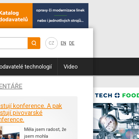
CZ
EN
DE
odavatelé technologií
Video
ENTÁŘE
istují konference. A pak
stují pivovarské
nference.
Měla jsem radost, že
jsem mohla