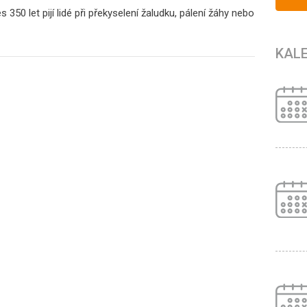
s 350 let pijí lidé při překyselení žaludku, pálení žáhy nebo
KAL