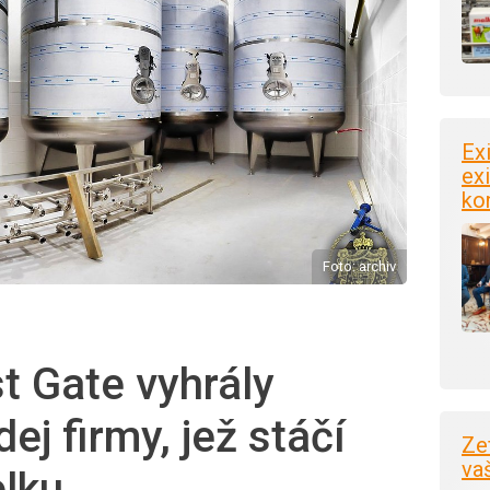
Ex
exi
ko
Foto: archiv
st Gate vyhrály
ej firmy, jež stáčí
Ze
va
elku