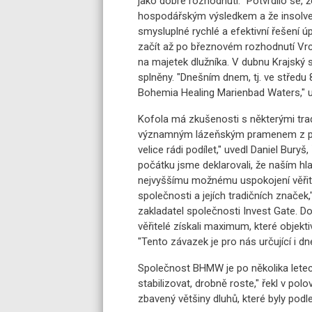
jako dobré rozhodnutí. "Potvrdilo se,
hospodářským výsledkem a že insolv
smysluplné rychlé a efektivní řešení ú
začít až po březnovém rozhodnutí Vrch
na majetek dlužníka. V dubnu Krajský s
splněny. "Dnešním dnem, tj. ve středu
Bohemia Healing Marienbad Waters," u
Kofola má zkušenosti s některými trad
významným lázeňským pramenem z pří
velice rádi podílet," uvedl Daniel Bur
počátku jsme deklarovali, že naším hla
nejvyššímu možnému uspokojení věřit
společnosti a jejích tradičních značek,
zakladatel společnosti Invest Gate. Do
věřitelé získali maximum, které objek
"Tento závazek je pro nás určující i dn
Společnost BHMW je po několika letec
stabilizovat, drobně roste," řekl v pol
zbavený většiny dluhů, které byly podl