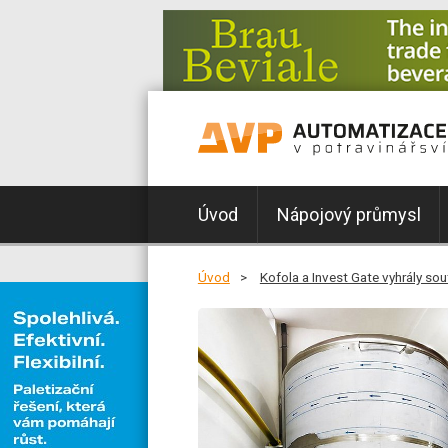
Úvod
Nápojový průmysl
Úvod
Kofola a Invest Gate vyhrály sout