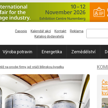
Časopis
Kalendář akcí
Kontakt
Reklama
Katalog dodavatelů
Výroba potravin
Energetika
Zemědělství
D
KOM
ěž na prodej firmy, jež stáčí Bílinskou kyselku
Če
his
kv