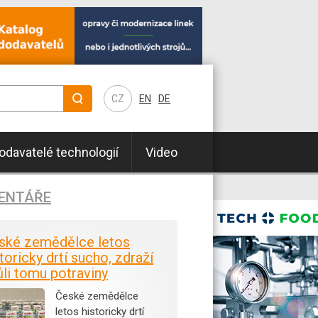
CZ
EN
DE
odavatelé technologií
Video
ENTÁŘE
ské zemědělce letos
toricky drtí sucho, zdraží
ůli tomu potraviny
České zemědělce
letos historicky drtí