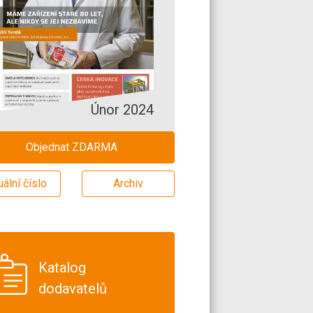
Únor 2024
Objednat ZDARMA
uální číslo
Archiv
Katalog
dodavatelů