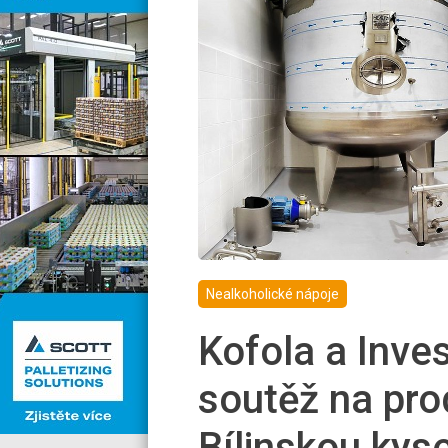
Nealkoholické nápoje
Kofola a Inve
soutěž na prod
Bílinskou kys