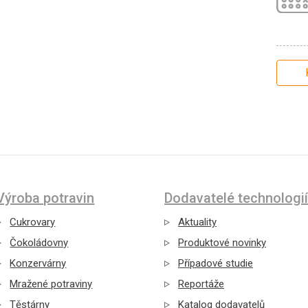
Výroba potravin
Dodavatelé technologií
Cukrovary
Aktuality
Čokoládovny
Produktové novinky
Konzervárny
Případové studie
Mražené potraviny
Reportáže
Těstárny
Katalog dodavatelů