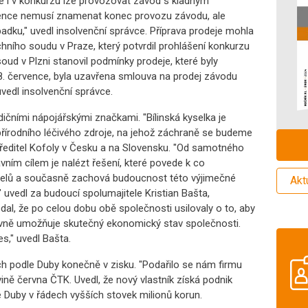
 že i v konkurzu lze provozovat závod s kladným
ence nemusí znamenat konec provozu závodu, ale
padku," uvedl insolvenční správce. Příprava prodeje mohla
ního soudu v Praze, který potvrdil prohlášení konkurzu
oud v Plzni stanovil podmínky prodeje, které byly
 8. července, byla uzavřena smlouva na prodej závodu
vedl insolvenční správce.
ičními nápojářskými značkami. "Bílinská kyselka je
rodního léčivého zdroje, na jehož záchraně se budeme
yš, ředitel Kofoly v Česku a na Slovensku. "Od samotného
vním cílem je nalézt řešení, které povede k co
elů a současně zachová budoucnost této výjimečné
Akt
" uvedl za budoucí spolumajitele Kristian Bašta,
dal, že po celou dobu obě společnosti usilovaly o to, aby
tivně umožňuje skutečný ekonomický stav společnosti.
es," uvedl Bašta.
h podle Duby konečně v zisku. "Podařilo se nám firmu
ovině června ČTK. Uvedl, že nový vlastník získá podnik
e Duby v řádech vyšších stovek milionů korun.