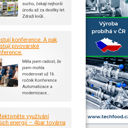
sucho, čekají nejhorší
úrodu až za desítky let.
Zdraží kvůli…
istují konference. A pak
stují pivovarské
nference.
Měla jsem radost, že
jsem mohla
moderovat už 16.
ročník Konference
Automatizace a
modernizace…
fektivněte využívání
šich energií – 4bar továrna