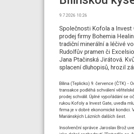
9.7.2026 10:26
Společnosti Kofola a Invest 
prodej firmy Bohemia Heali
tradiční minerální a léčivé v
Rudolfův pramen či Excelsio
Jana Ptačinská Jirátová. Kvů
splacení dluhopisů, hrozil zá
Bílina (Teplicko) 9. července (ČTK) - 
transakce podléhá schválení věřitelsk
prodej schválil. Úplné vypořádání se o
rukou Kofoly a Invest Gate, uvedla ml
firma je v dobré ekonomické kondici.
Mariánských Lázních dalších šest.
Insolvenční správce Jaroslav Brož uv