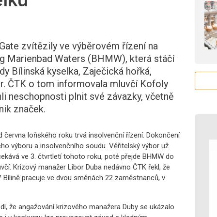
Gate zvítězily ve výběrovém řízení na
ng Marienbad Waters (BHMW), která stáčí
ody Bílinská kyselka, Zaječická hořká,
r. ČTK o tom informovala mluvčí Kofoly
li neschopnosti plnit své závazky, včetně
nik značek.
Od června loňského roku trvá insolvenční řízení. Dokončení
ého výboru a insolvenčního soudu. Věřitelský výbor už
čekává ve 3. čtvrtletí tohoto roku, poté přejde BHMW do
uvčí. Krizový manažer Libor Duba nedávno ČTK řekl, že
 V Bílině pracuje ve dvou směnách 22 zaměstnanců, v
edl, že angažování krizového manažera Duby se ukázalo