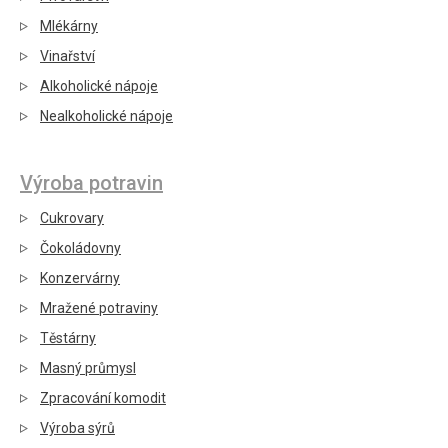
Mlékárny
Vinařství
Alkoholické nápoje
Nealkoholické nápoje
Výroba potravin
Cukrovary
Čokoládovny
Konzervárny
Mražené potraviny
Těstárny
Masný průmysl
Zpracování komodit
Výroba sýrů