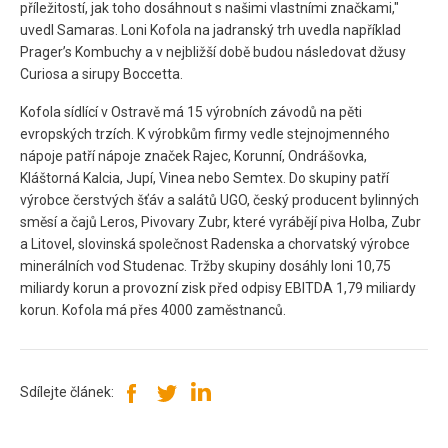
příležitostí, jak toho dosáhnout s našimi vlastními značkami,"
uvedl Samaras. Loni Kofola na jadranský trh uvedla například
Prager’s Kombuchy a v nejbližší době budou následovat džusy
Curiosa a sirupy Boccetta.
Kofola sídlící v Ostravě má 15 výrobních závodů na pěti
evropských trzích. K výrobkům firmy vedle stejnojmenného
nápoje patří nápoje značek Rajec, Korunní, Ondrášovka,
Kláštorná Kalcia, Jupí, Vinea nebo Semtex. Do skupiny patří
výrobce čerstvých šťáv a salátů UGO, český producent bylinných
směsí a čajů Leros, Pivovary Zubr, které vyrábějí piva Holba, Zubr
a Litovel, slovinská společnost Radenska a chorvatský výrobce
minerálních vod Studenac. Tržby skupiny dosáhly loni 10,75
miliardy korun a provozní zisk před odpisy EBITDA 1,79 miliardy
korun. Kofola má přes 4000 zaměstnanců.
Sdílejte článek: