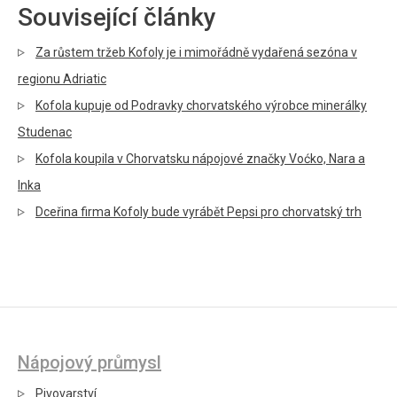
Související články
Za růstem tržeb Kofoly je i mimořádně vydařená sezóna v
regionu Adriatic
Kofola kupuje od Podravky chorvatského výrobce minerálky
Studenac
Kofola koupila v Chorvatsku nápojové značky Voćko, Nara a
Inka
Dceřina firma Kofoly bude vyrábět Pepsi pro chorvatský trh
Nápojový průmysl
Pivovarství