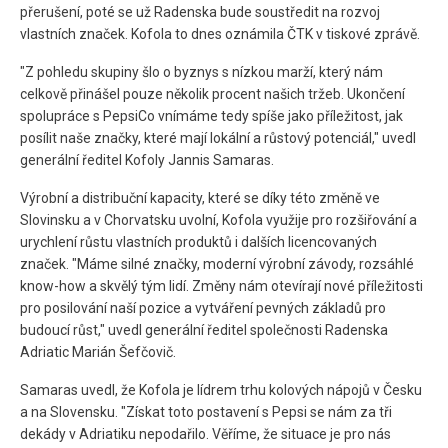
přerušení, poté se už Radenska bude soustředit na rozvoj
vlastních značek. Kofola to dnes oznámila ČTK v tiskové zprávě.
"Z pohledu skupiny šlo o byznys s nízkou marží, který nám
celkově přinášel pouze několik procent našich tržeb. Ukončení
spolupráce s PepsiCo vnímáme tedy spíše jako příležitost, jak
posílit naše značky, které mají lokální a růstový potenciál," uvedl
generální ředitel Kofoly Jannis Samaras.
Výrobní a distribuční kapacity, které se díky této změně ve
Slovinsku a v Chorvatsku uvolní, Kofola využije pro rozšiřování a
urychlení růstu vlastních produktů i dalších licencovaných
značek. "Máme silné značky, moderní výrobní závody, rozsáhlé
know-how a skvělý tým lidí. Změny nám otevírají nové příležitosti
pro posilování naší pozice a vytváření pevných základů pro
budoucí růst," uvedl generální ředitel společnosti Radenska
Adriatic Marián Šefčovič.
Samaras uvedl, že Kofola je lídrem trhu kolových nápojů v Česku
a na Slovensku. "Získat toto postavení s Pepsi se nám za tři
dekády v Adriatiku nepodařilo. Věříme, že situace je pro nás