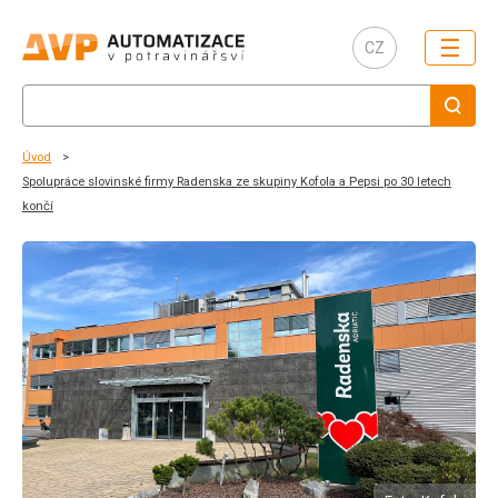
☰
CZ
Úvod
Spolupráce slovinské firmy Radenska ze skupiny Kofola a Pepsi po 30 letech
končí