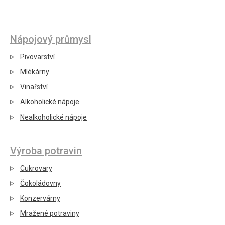
Nápojový průmysl
Pivovarství
Mlékárny
Vinařství
Alkoholické nápoje
Nealkoholické nápoje
Výroba potravin
Cukrovary
Čokoládovny
Konzervárny
Mražené potraviny