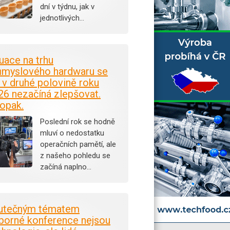
dní v týdnu, jak v
jednotlivých…
tuace na trhu
ůmyslového hardwaru se
i v druhé polovině roku
26 nezačíná zlepšovat.
opak.
Poslední rok se hodně
mluví o nedostatku
operačních pamětí, ale
z našeho pohledu se
začíná naplno…
utečným tématem
borné konference nejsou