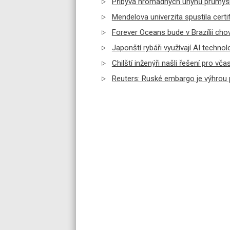
Přibývá hromadných úhynů průmyslo
Mendelova univerzita spustila certi
Forever Oceans bude v Brazílii ch
Japonští rybáři využívají AI technol
Chilští inženýři našli řešení pro vč
Reuters: Ruské embargo je výhrou 