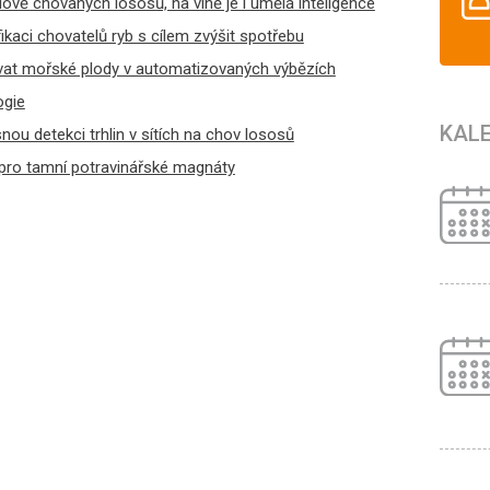
vě chovaných lososů, na vině je i umělá inteligence
fikaci chovatelů ryb s cílem zvýšit spotřebu
ovat mořské plody v automatizovaných výbězích
ogie
KAL
asnou detekci trhlin v sítích na chov lososů
pro tamní potravinářské magnáty