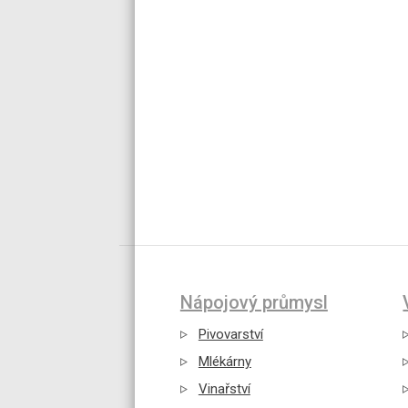
Nápojový průmysl
Pivovarství
Mlékárny
Vinařství