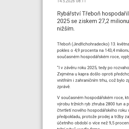
14.5.2026 08:11
Rybářství Třeboň hospodařil
2025 se ziskem 27,2 milionu
nižším.
Třeboň (Jindřichohradecko) 13. květn
pokles o 4,9 procenta na 143,4 milionu
současném hospodářském roce, vyplýv
"I v závěru roku 2025, tedy po rozvaho
Zejména u kapra došlo oproti předch
vnitřním i zahraničním trhu, což bylo z
zprávě.
V současném hospodářském roce, který
výrobu tržních ryb zhruba 2800 tun a 
čtvrtletí nového hospodářského roku
předpokladu, protože prodej a tržby z
účetního období o více než 9,5 procen