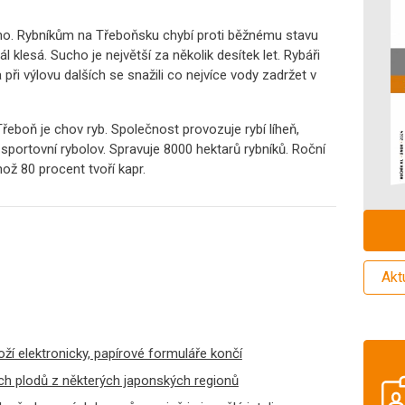
cho. Rybníkům na Třeboňsku chybí proti běžnému stavu
l klesá. Sucho je největší za několik desítek let. Rybáři
při výlovu dalších se snažili co nejvíce vody zadržet v
Třeboň je chov ryb. Společnost provozuje rybí líheň,
o sportovní rybolov. Spravuje 8000 hektarů rybníků. Roční
ož 80 procent tvoří kapr.
Akt
ží elektronicky, papírové formuláře končí
h plodů z některých japonských regionů