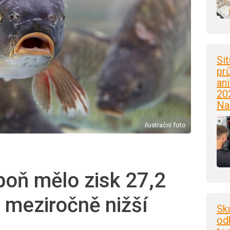
Si
pr
an
20
Na
ilustrační foto
boň mělo zisk 27,2
, meziročně nižší
Sk
od