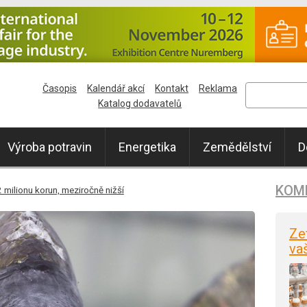
Časopis
Kalendář akcí
Kontakt
Reklama
Katalog dodavatelů
Výroba potravin
Energetika
Zemědělství
D
KOM
 milionu korun, meziročně nižší
Ze
va