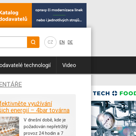
CZ
EN
DE
odavatelé technologií
Video
ENTÁŘE
fektivněte využívání
šich energií – 4bar továrna
V dnešní době, kde je
požadován nepřetržitý
provoz 24 hodin a 7