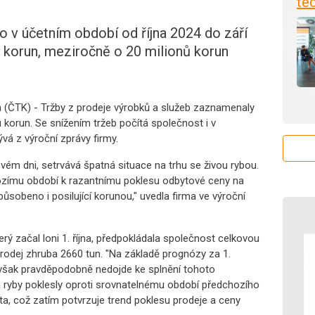
tec
o v účetním období od října 2024 do září
 korun, meziročně o 20 milionů korun
a (ČTK) - Tržby z prodeje výrobků a služeb zaznamenaly
 korun. Se snížením tržeb počítá společnost i v
á z výroční zprávy firmy.
vém dni, setrvává špatná situace na trhu se živou rybou.
ozímu období k razantnímu poklesu odbytové ceny na
působeno i posilující korunou," uvedla firma ve výroční
 začal loni 1. října, předpokládala společnost celkovou
prodej zhruba 2660 tun. "Na základě prognózy za 1.
 však pravděpodobně nedojde ke splnění tohoto
a ryby poklesly oproti srovnatelnému období předchozího
ta, což zatím potvrzuje trend poklesu prodeje a ceny