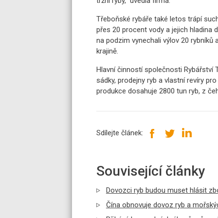
tržní ryby," uvedla firma.
Třeboňské rybáře také letos trápí su
přes 20 procent vody a jejich hladina dá
na podzim vynechali výlov 20 rybníků a 
krajině.
Hlavní činností společnosti Rybářství 
sádky, prodejny ryb a vlastní revíry pr
produkce dosahuje 2800 tun ryb, z čeh
Sdílejte článek:
Související články
Dovozci ryb budou muset hlásit zbo
Čína obnovuje dovoz ryb a mořskýc