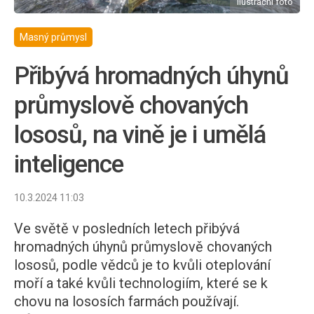
ilustrační foto
Masný průmysl
Přibývá hromadných úhynů
průmyslově chovaných
lososů, na vině je i umělá
inteligence
10.3.2024 11:03
Ve světě v posledních letech přibývá
hromadných úhynů průmyslově chovaných
lososů, podle vědců je to kvůli oteplování
moří a také kvůli technologiím, které se k
chovu na lososích farmách používají.