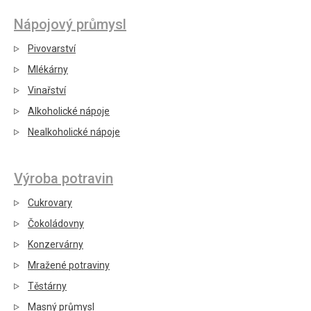
Nápojový průmysl
Pivovarství
Mlékárny
Vinařství
Alkoholické nápoje
Nealkoholické nápoje
Výroba potravin
Cukrovary
Čokoládovny
Konzervárny
Mražené potraviny
Těstárny
Masný průmysl