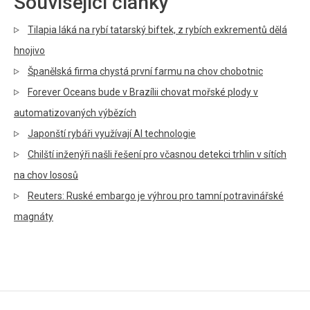
Související články
Tilapia láká na rybí tatarský biftek, z rybích exkrementů dělá
hnojivo
Španělská firma chystá první farmu na chov chobotnic
Forever Oceans bude v Brazílii chovat mořské plody v
automatizovaných výbězích
Japonští rybáři využívají AI technologie
Chilští inženýři našli řešení pro včasnou detekci trhlin v sítích
na chov lososů
Reuters: Ruské embargo je výhrou pro tamní potravinářské
magnáty