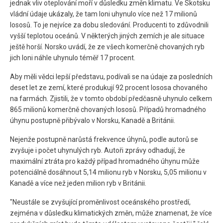
jednak vliv oteplování moří v důsledku změn klimatu. Ve Skotsku
vládní údaje ukázaly, že tam loni uhynulo více než 17 milionů
lososů. To je nejvíce za dobu sledování. Producenti to zdůvodnili
vyšší teplotou oceánů. V některých jiných zemích je ale situace
ještě horší. Norsko uvádí, že ze všech komerčně chovaných ryb
jich loni náhle uhynulo téměř 17 procent.
Aby měli vědci lepší představu, podívali se na údaje za posledních
deset let ze zemí, které produkují 92 procent lososa chovaného
na farmách. Zjistili, že v tomto období předčasně uhynulo celkem
865 milionů komerčně chovaných lososů. Případů hromadného
úhynu postupně přibývalo v Norsku, Kanadě a Británii.
Nejenže postupně narůstá frekvence úhynů, podle autorů se
zvyšuje i počet uhynulých ryb. Autoři zprávy odhadují, že
maximální ztráta pro každý případ hromadného úhynu může
potenciálně dosáhnout 5,14 milionu ryb v Norsku, 5,05 milionu v
Kanadě a více než jeden milion ryb v Británii.
"Neustále se zvyšující proměnlivost oceánského prostředí,
zejména v důsledku klimatických změn, může znamenat, že více