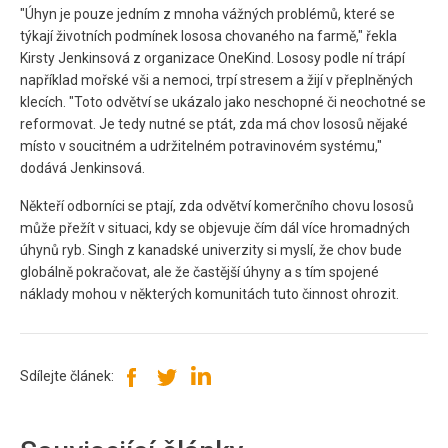
"Úhyn je pouze jedním z mnoha vážných problémů, které se
týkají životních podmínek lososa chovaného na farmě," řekla
Kirsty Jenkinsová z organizace OneKind. Lososy podle ní trápí
například mořské vši a nemoci, trpí stresem a žijí v přeplněných
klecích. "Toto odvětví se ukázalo jako neschopné či neochotné se
reformovat. Je tedy nutné se ptát, zda má chov lososů nějaké
místo v soucitném a udržitelném potravinovém systému,"
dodává Jenkinsová.
Někteří odborníci se ptají, zda odvětví komerčního chovu lososů
může přežít v situaci, kdy se objevuje čím dál více hromadných
úhynů ryb. Singh z kanadské univerzity si myslí, že chov bude
globálně pokračovat, ale že častější úhyny a s tím spojené
náklady mohou v některých komunitách tuto činnost ohrozit.
Sdílejte článek: