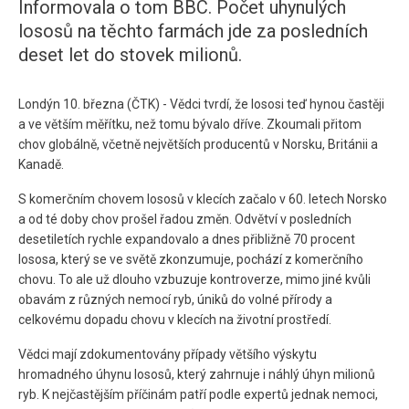
Informovala o tom BBC. Počet uhynulých
lososů na těchto farmách jde za posledních
deset let do stovek milionů.
Londýn 10. března (ČTK) - Vědci tvrdí, že lososi teď hynou častěji
a ve větším měřítku, než tomu bývalo dříve. Zkoumali přitom
chov globálně, včetně největších producentů v Norsku, Británii a
Kanadě.
S komerčním chovem lososů v klecích začalo v 60. letech Norsko
a od té doby chov prošel řadou změn. Odvětví v posledních
desetiletích rychle expandovalo a dnes přibližně 70 procent
lososa, který se ve světě zkonzumuje, pochází z komerčního
chovu. To ale už dlouho vzbuzuje kontroverze, mimo jiné kvůli
obavám z různých nemocí ryb, úniků do volné přírody a
celkovému dopadu chovu v klecích na životní prostředí.
Vědci mají zdokumentovány případy většího výskytu
hromadného úhynu lososů, který zahrnuje i náhlý úhyn milionů
ryb. K nejčastějším příčinám patří podle expertů jednak nemoci,