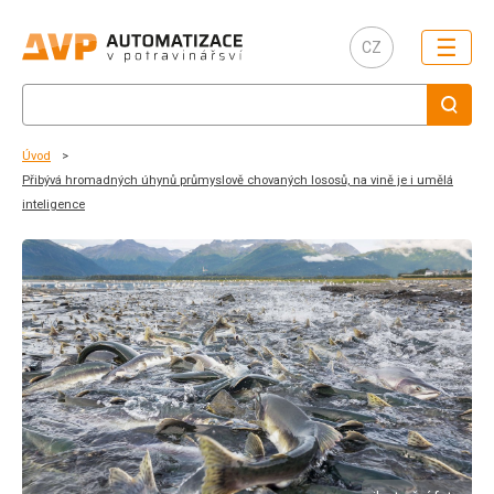
☰
CZ
Úvod
Přibývá hromadných úhynů průmyslově chovaných lososů, na vině je i umělá
inteligence