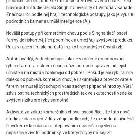
produkčních míst bude těmto událostem vystaveno častěji," řekl
hlavní autor studie Gerald Singh z University of Victoria v Kanadě.
Značnou roli podle něj hrají i technologické postupy, jako je využití
podvodních kamer a umělé inteligence (AI).
Novější postupy při komerčním chovu podle Singha tlačí lososí
farmy do riskantnějších podmínek a umožňují zvyšovat produkci.
Ruku v ruce s tím ale narůstá i riziko hromadných úhynů ryb.
Autoři uvádějí, že technologie, jako je vzdálené monitorování
rybích farem v reálném čase, může pomoci ospravedlnit jejich
umístění na místa vzdálenější od pobřeží. Pokud je ale rybí farma
daleko od pobřeží, komerční chov je riskantnější a provozovatelé
farem nemusejí být schopni včas zachytit případné hrozby. Větší
závislost na technických prostředcích tak ve skutečnosti vede ke
zvýšení rizika pro ryby samotné.
Aktivisté za zákaz komerčního chovu lososů říkají, že tato nová
studie je alarmující. Zdůrazňuje podle nich, že rozhodnutí učiněná
člověkem v kombinaci s oteplováním oceánů mají vliv na
nepříznivé životní podmínky, ve kterých ryby musejí žít.