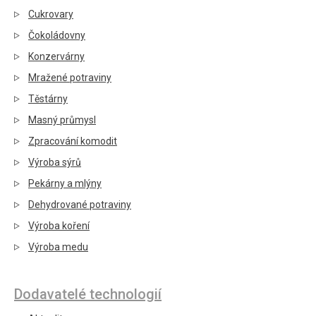
Cukrovary
Čokoládovny
Konzervárny
Mražené potraviny
Těstárny
Masný průmysl
Zpracování komodit
Výroba sýrů
Pekárny a mlýny
Dehydrované potraviny
Výroba koření
Výroba medu
Dodavatelé technologií