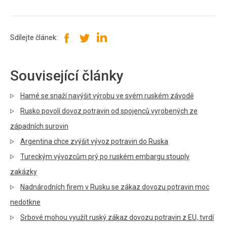
Sdílejte článek:
Související články
Hamé se snaží navýšit výrobu ve svém ruském závodě
Rusko povolí dovoz potravin od spojenců vyrobených ze
západních surovin
Argentina chce zvýšit vývoz potravin do Ruska
Tureckým vývozcům prý po ruském embargu stouply
zakázky
Nadnárodních firem v Rusku se zákaz dovozu potravin moc
nedotkne
Srbové mohou využít ruský zákaz dovozu potravin z EU, tvrdí