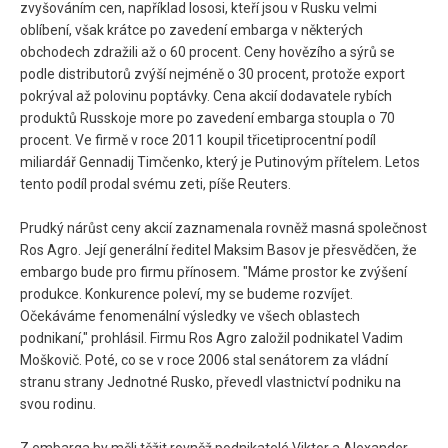
zvyšováním cen, například lososi, kteří jsou v Rusku velmi
oblíbení, však krátce po zavedení embarga v některých
obchodech zdražili až o 60 procent. Ceny hovězího a sýrů se
podle distributorů zvýší nejméně o 30 procent, protože export
pokrýval až polovinu poptávky. Cena akcií dodavatele rybích
produktů Russkoje more po zavedení embarga stoupla o 70
procent. Ve firmě v roce 2011 koupil třicetiprocentní podíl
miliardář Gennadij Timčenko, který je Putinovým přítelem. Letos
tento podíl prodal svému zeti, píše Reuters.
Prudký nárůst ceny akcií zaznamenala rovněž masná společnost
Ros Agro. Její generální ředitel Maksim Basov je přesvědčen, že
embargo bude pro firmu přínosem. "Máme prostor ke zvýšení
produkce. Konkurence poleví, my se budeme rozvíjet.
Očekáváme fenomenální výsledky ve všech oblastech
podnikaní," prohlásil. Firmu Ros Agro založil podnikatel Vadim
Moškovič. Poté, co se v roce 2006 stal senátorem za vládní
stranu strany Jednotné Rusko, převedl vlastnictví podniku na
svou rodinu.