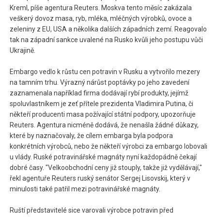
Kreml, píše agentura Reuters. Moskva tento měsíc zakázala
veškerý dovoz masa, ryb, mléka, mléčných výrobků, ovoce a
zeleniny z EU, USA a několika dalších západních zemí. Reagovalo
tak na západní sankce uvalené na Rusko kvůli jeho postupu vůči
Ukrajině.
Embargo vedlo k růstu cen potravin v Rusku a vytvořilo mezery
na tamním trhu. Výrazný nárůst poptávky po jeho zavedení
zaznamenala například firma dodávají rybí produkty, jejímž
spoluvlastníkem je zeť přítele prezidenta Vladimira Putina, či
někteří producenti masa požívající státní podpory, upozorňuje
Reuters. Agentura nicméně dodává, že nenašla žádné důkazy,
které by naznačovaly, že cílem embarga byla podpora
konkrétních výrobců, nebo že někteří výrobci za embargo lobovali
u vlády. Ruské potravinářské magnáty nyní každopádně čekají
dobré časy. "Velkoobchodní ceny již stouply, takže již vydělávají,"
řekl agentuře Reuters ruský senátor Sergej Lisovskij, který v
minulosti také patřil mezi potravinářské magnáty.
Ruští představitelé sice varovali výrobce potravin před