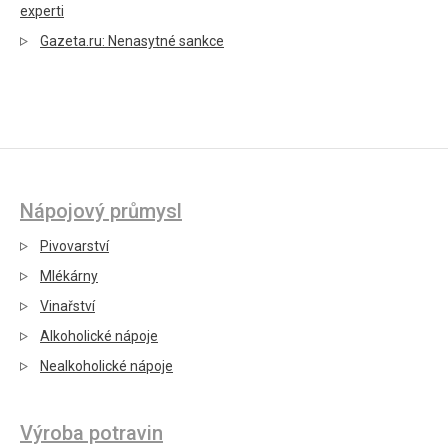
experti
Gazeta.ru: Nenasytné sankce
Nápojový průmysl
Pivovarství
Mlékárny
Vinařství
Alkoholické nápoje
Nealkoholické nápoje
Výroba potravin