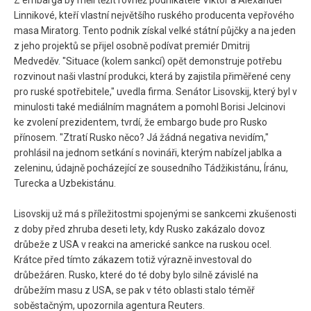
Z embarga by měli těžit rovněž podnikatelé Viktor a Alexander
Linnikové, kteří vlastní největšího ruského producenta vepřového
masa Miratorg. Tento podnik získal velké státní půjčky a na jeden
z jeho projektů se přijel osobně podívat premiér Dmitrij
Medveděv. "Situace (kolem sankcí) opět demonstruje potřebu
rozvinout naši vlastní produkci, která by zajistila přiměřené ceny
pro ruské spotřebitele," uvedla firma. Senátor Lisovskij, který byl v
minulosti také mediálním magnátem a pomohl Borisi Jelcinovi
ke zvolení prezidentem, tvrdí, že embargo bude pro Rusko
přínosem. "Ztratí Rusko něco? Já žádná negativa nevidím,"
prohlásil na jednom setkání s novináři, kterým nabízel jablka a
zeleninu, údajně pocházející ze sousedního Tádžikistánu, Íránu,
Turecka a Uzbekistánu.
Lisovskij už má s příležitostmi spojenými se sankcemi zkušenosti
z doby před zhruba deseti lety, kdy Rusko zakázalo dovoz
drůbeže z USA v reakci na americké sankce na ruskou ocel.
Krátce před tímto zákazem totiž výrazně investoval do
drůbežáren. Rusko, které do té doby bylo silně závislé na
drůbežím masu z USA, se pak v této oblasti stalo téměř
soběstačným, upozornila agentura Reuters.