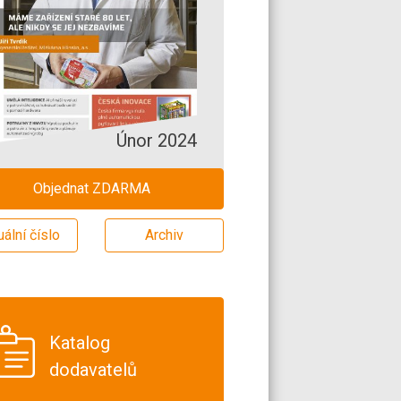
Únor 2024
Objednat ZDARMA
uální číslo
Archiv
Katalog
dodavatelů