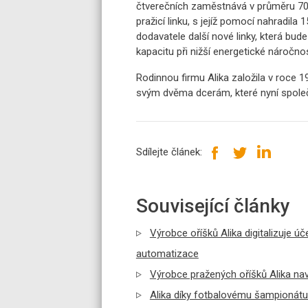
čtverečních zaměstnává v průměru 70 
pražicí linku, s jejíž pomocí nahradila 
dodavatele další nové linky, která bu
kapacitu při nižší energetické náročnos
Rodinnou firmu Alika založila v roce 
svým dvěma dcerám, které nyní společn
Sdílejte článek:
Související články
Výrobce oříšků Alika digitalizuje úče
automatizace
Výrobce pražených oříšků Alika nav
Alika díky fotbalovému šampionátu 