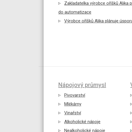
Zakladatelka výrobce oříšků Alika p
do automatizace
Výrobce oříšků Alika plánuje úsporu 
Nápojový průmysl
Pivovarství
Mlékárny
Vinařství
Alkoholické nápoje
Nealkoholické nápoje