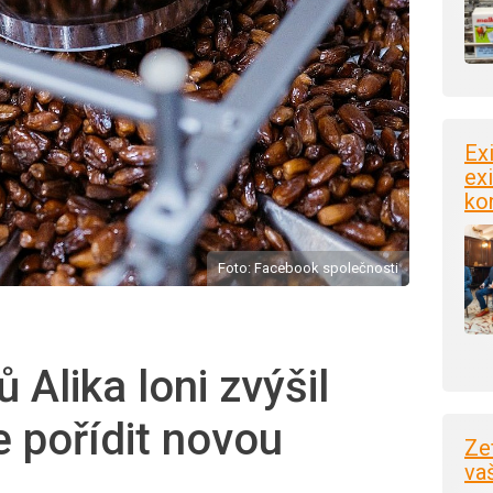
Ex
exi
ko
Foto: Facebook společnosti
 Alika loni zvýšil
e pořídit novou
Ze
va