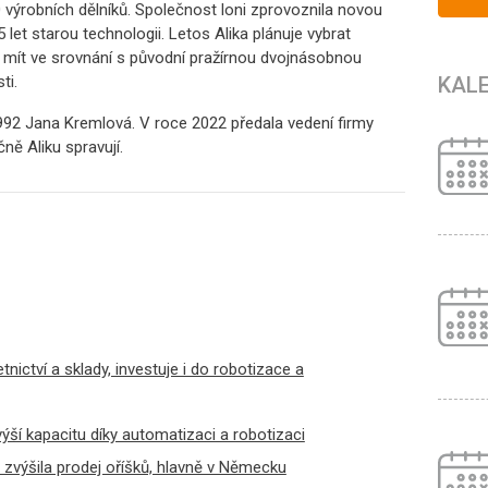
výrobních dělníků. Společnost loni zprovoznila novou
15 let starou technologii. Letos Alika plánuje vybrat
de mít ve srovnání s původní pražírnou dvojnásobnou
KAL
ti.
1992 Jana Kremlová. V roce 2022 předala vedení firmy
ě Aliku spravují.
tnictví a sklady, investuje i do robotizace a
ýší kapacitu díky automatizaci a robotizaci
zvýšila prodej oříšků, hlavně v Německu