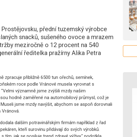
a Prostějovsku, přední tuzemský výrobce
, slaných snacků, sušeného ovoce a mrazem
a tržby meziročně o 12 procent na 540
enerální ředitelka pražírny Alika Petra
ně zpracuje přibližně 6500 tun ořechů, semínek,
 loňském roce podle Vránové musela vyrovnat s
. "Velmi významně jsme zvýšili mzdy našim
 jsou hodně zaměřené na automobilový průmysl, což je
ví. Museli jsme mzdy navýšit, abychom se aspoň dorovnali
 Vránová.
i dodala dalším potravinářským firmám například z řad
pekáren, kteří surovinu přidávají do svých výrobků.
 tím, jak se posiluje trend zdravé výživy," podotkla