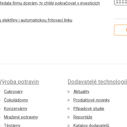
ředala firmu dcerám, ty chtějí pokračovat v investicích
elektřiny i automatickou fritovací linku
Výroba potravin
Dodavatelé technologií
Cukrovary
Aktuality
Čokoládovny
Produktové novinky
Konzervárny
Případové studie
Mražené potraviny
Reportáže
Těstárny
Katalog dodavatelů