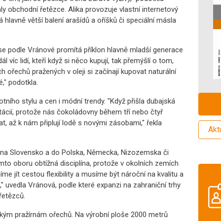
y obchodní řetězce. Alika provozuje vlastní internetový
hlavně větší balení arašídů a oříšků či speciální másla
 se podle Vránové promítá příklon hlavně mladší generace
 víc lidí, kteří když si něco kupují, tak přemýšlí o tom,
h ořechů pražených v oleji si začínají kupovat naturální
," podotkla.
tního stylu a cen i módní trendy. "Když přišla dubajská
stácií, protože nás čokoládovny během tří nebo čtyř
, až k nám připlují lodě s novými zásobami," řekla
Akt
ě na Slovensko a do Polska, Německa, Nizozemska či
to oboru obtížná disciplína, protože v okolních zemích
íme jít cestou flexibility a musíme být nároční na kvalitu a
í," uvedla Vránová, podle které expanzi na zahraniční trhy
řetězců.
pským pražírnám ořechů. Na výrobní ploše 2000 metrů