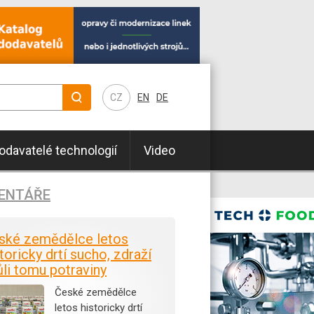
CZ
EN
DE
odavatelé technologií
Video
ENTÁŘE
ské zemědělce letos
toricky drtí sucho, zdraží
ůli tomu potraviny
České zemědělce
letos historicky drtí