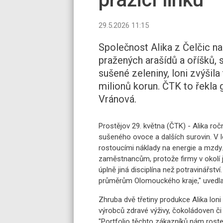
29.5.2026 11:15
Společnost Alika z Čelčic n
pražených arašídů a oříšků
sušené zeleniny, loni zvýšil
milionů korun. ČTK to řekla g
Vránová.
Prostějov 29. května (ČTK) - Alika roč
sušeného ovoce a dalších surovin. V
rostoucími náklady na energie a mzdy
zaměstnancům, protože firmy v okolí
úplně jiná disciplína než potravinářst
průměrům Olomouckého kraje," uvedla
Zhruba dvě třetiny produkce Alika lon
výrobců zdravé výživy, čokoládoven či 
"Portfolio těchto zákazníků nám roste s