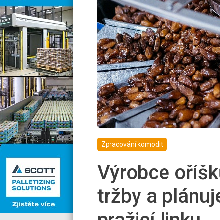
Zpracování komodit
Výrobce oříšků
tržby a plánuj
pražicí linku