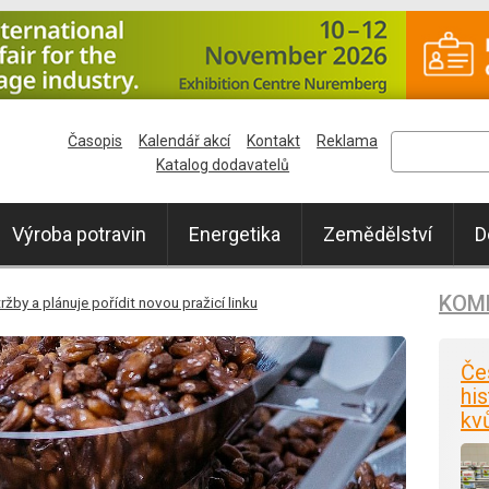
Časopis
Kalendář akcí
Kontakt
Reklama
Katalog dodavatelů
Výroba potravin
Energetika
Zemědělství
D
KOM
tržby a plánuje pořídit novou pražicí linku
Če
his
kv