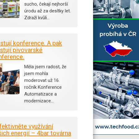
sucho, čekají nejhorší
úrodu až za desítky let.
Zdraží kvůli…
istují konference. A pak
stují pivovarské
nference.
Měla jsem radost, že
jsem mohla
moderovat už 16.
ročník Konference
Automatizace a
modernizace…
fektivněte využívání
šich energií – 4bar továrna