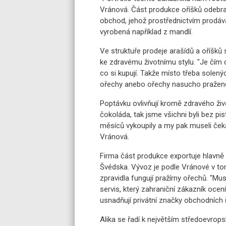
Vránová. Část produkce oříšků odebral
obchod, jehož prostřednictvím prodává 
vyrobená například z mandlí.
Ve struktuře prodeje arašídů a oříšků
ke zdravému životnímu stylu. "Je čím dál
co si kupují. Takže místo třeba solenýc
ořechy anebo ořechy nasucho pražené
Poptávku ovlivňují kromě zdravého živo
čokoláda, tak jsme všichni byli bez pi
měsíců vykoupily a my pak museli čekat
Vránová.
Firma část produkce exportuje hlavn
Švédska. Vývoz je podle Vránové v tom
zpravidla fungují pražírny ořechů. "Mus
servis, který zahraniční zákazník ocen
usnadňují privátní značky obchodních 
Alika se řadí k největším středoevro