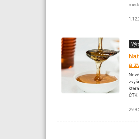
medu
1.12
Výr
Nař
a z
Nové
zvýš
kter
ČTK s
29.9