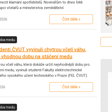
mezit klamání spotřebitelů. Novinářům to dnes řekli
upci včelařů a ministerstva zemědělství.
Číst dále
.2026
oba medu
denti ČVUT vyvinuli chytrou včelí váhu,
í vhodnou dobu na stáčení medu
ou včelí váhu, která dokáže určit nejvhodnější dobu pro
ní medu, vyvinuli studenti Fakulty elektrotechnické
ého vysokého učení technického v Praze (FEL ČVUT).
Číst dále
2026
oba medu