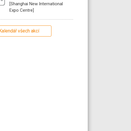
[Shanghai New International
Expo Centre]
Kalendář všech akcí