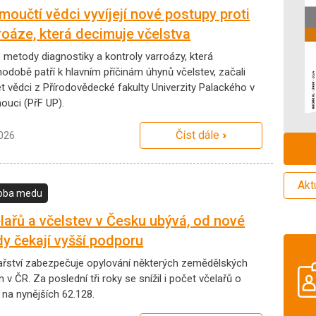
moučtí vědci vyvíjejí nové postupy proti
roáze, která decimuje včelstva
 metody diagnostiky a kontroly varroázy, která
hodobě patří k hlavním příčinám úhynů včelstev, začali
et vědci z Přírodovědecké fakulty Univerzity Palackého v
ouci (PřF UP).
Číst dále
2026
Akt
oba medu
lařů a včelstev v Česku ubývá, od nové
dy čekají vyšší podporu
ařství zabezpečuje opylování některých zemědělských
n v ČR. Za poslední tři roky se snížil i počet včelařů o
 na nynějších 62.128.