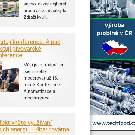
sucho, čekají nejhorší
úrodu až za desítky let.
Zdraží kvůli…
istují konference. A pak
stují pivovarské
nference.
Měla jsem radost, že
jsem mohla
moderovat už 16.
ročník Konference
Automatizace a
modernizace…
fektivněte využívání
šich energií – 4bar továrna