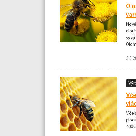
Olo
var
Nové
dlou
vyvíj
Olom
3.3.
Výr
Vče
vlá
Včel
plodi
4000