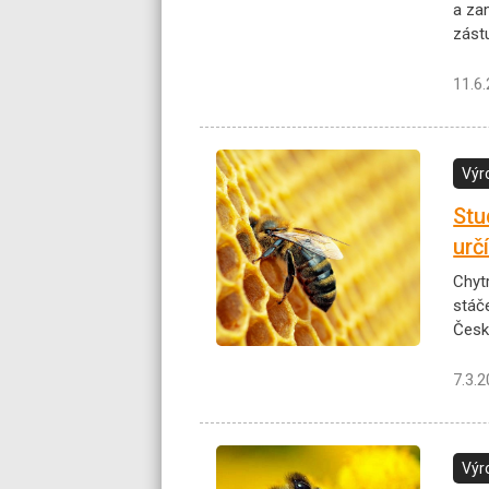
a za
zást
11.6
Výr
Stu
urč
Chytr
stáče
Česk
7.3.
Výr