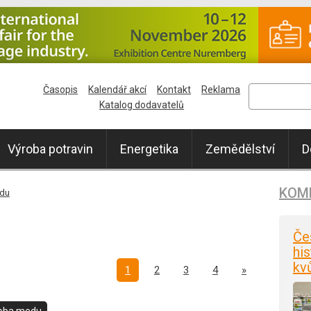
Časopis
Kalendář akcí
Kontakt
Reklama
Katalog dodavatelů
Výroba potravin
Energetika
Zemědělství
D
KOM
du
Če
his
kv
Další
1
2
3
4
»
oba medu