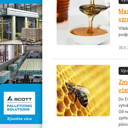
Max
vzr
Vlád
podp
30.6
Výr
Změ
vče
Do E
vytv
Od n
zpří
půvo