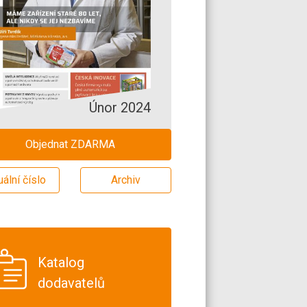
Únor 2024
Objednat ZDARMA
uální číslo
Archiv
Katalog
dodavatelů