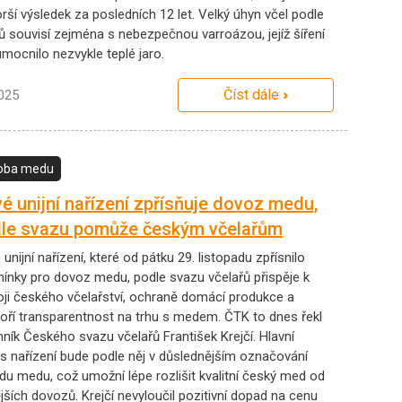
rší výsledek za posledních 12 let. Velký úhyn včel podle
ů souvisí zejména s nebezpečnou varroázou, jejíž šíření
umocnilo nezvykle teplé jaro.
Číst dále
2025
oba medu
é unijní nařízení zpřísňuje dovoz medu,
le svazu pomůže českým včelařům
unijní nařízení, které od pátku 29. listopadu zpřísnilo
ínky pro dovoz medu, podle svazu včelařů přispěje k
oji českého včelařství, ochraně domácí produkce a
oří transparentnost na trhu s medem. ČTK to dnes řekl
mník Českého svazu včelařů František Krejčí. Hlavní
os nařízení bude podle něj v důslednějším označování
du medu, což umožní lépe rozlišit kvalitní český med od
jších dovozů. Krejčí nevyloučil pozitivní dopad na cenu