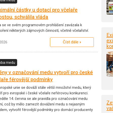
imální částky u dotací pro včelaře
ostou, schválila vláda
a se ve svém programovém prohlášení zavázala k
oření některých zájmových činností, včetně včelařství.
Ex
exi
Číst dále
.2026
ko
oba medu
ny v označování medu vytvoří pro české
laře férovější podmínky
vropské unie se dováží stále větší množství medu, který
áří pro evropské i české včelaře neférovou konkurenci.
eděle 14. června se ale pravidla pro označování medu
Ze
sní, což by mělo zamezit dovážení medu s nejasným
va
dem, vytvořit férovější podmínky pro domácí producenty