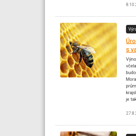
8.10
Výr
Úro
s v
Výno
včela
budou
Mora
prům
kraj
je t
27.8