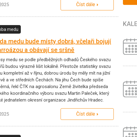
Číst dále
.2025
KAL
oba medu
da medu bude místy dobrá, včelaři bojují
arroázou a obávají se sršně
sy medu se podle předběžných odhadů Českého svazu
řů budou výrazně lišit lokálně. Přestože statistiky svazu
 kompletní až v říjnu, dobrou úrodu by měly mít na jižní
vě a ve středních Čechách. Na jihu Čech bude spíše
ěrná, řekl ČTK na agrosalonu Země živitelka předseda
ského koordinačního výboru svazu Martin Paleček, který
aké jednatelem okresní organizace Jindřichův Hradec.
Číst dále
.2025