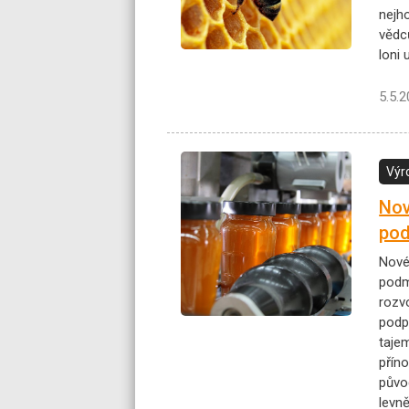
nejho
vědc
loni 
5.5.
Výr
Nov
pod
Nové 
podm
rozv
podp
taje
přín
půvo
levně