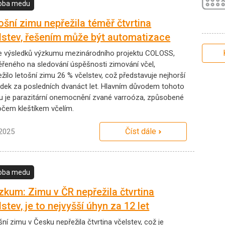
oba medu
ošní zimu nepřežila téměř čtvrtina
lstev, řešením může být automatizace
e výsledků výzkumu mezinárodního projektu COLOSS,
řeného na sledování úspěšnosti zimování včel,
žilo letošní zimu 26 % včelstev, což představuje nejhorší
edek za posledních dvanáct let. Hlavním důvodem tohoto
u je parazitární onemocnění zvané varroóza, způsobené
očem kleštíkem včelím.
Číst dále
.2025
oba medu
zkum: Zimu v ČR nepřežila čtvrtina
lstev, je to nejvyšší úhyn za 12 let
ní zimu v Česku nepřežila čtvrtina včelstev, což je