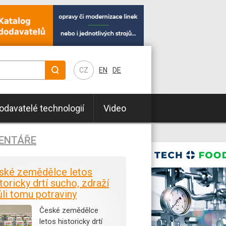
CZ
EN
DE
odavatelé technologií
Video
ENTÁŘE
ské zemědělce letos
toricky drtí sucho, zdraží
ůli tomu potraviny
České zemědělce
letos historicky drtí