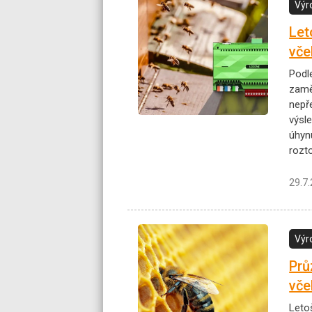
Výr
Let
vče
Podl
zamě
nepře
výsl
úhyn
rozt
29.7
Výr
Prů
vče
Letoš