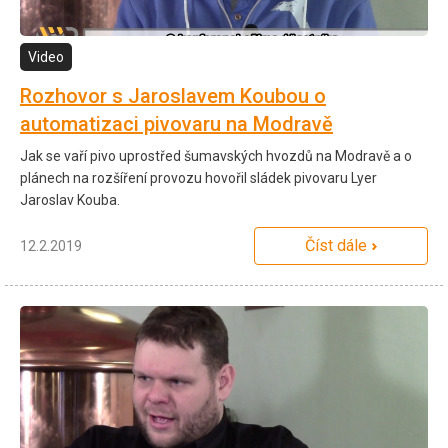
Video
Rozhovor s Jaroslavem Koubou o
automatizaci pivovaru na Modravě
Jak se vaří pivo uprostřed šumavských hvozdů na Modravě a o
plánech na rozšíření provozu hovořil sládek pivovaru Lyer
Jaroslav Kouba.
Číst dále
12.2.2019