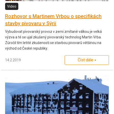
Video
Rozhovor s Martinem Vrbou o specifikách
stavby pivovaru v Sýrii
Vybudovat pivovarský provoz v zemi zmítané válkou je velká
výzva a té se ujal zkušený pivovarský technolog Martin Vrba.
Zúročil tím letité zkušenosti se stavbou pivovarů většinou na
východ od České republiky.
Číst dále
14.2.2019