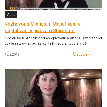
Video
Rozhovor s Michalem Masaříkem o
digitalizaci v pivovaru Starobrno
K čemu slouží digitální hodinky v pivovaru a jak příslušný manažer
ví, kde se zrovna nachází konkrétní sud, aniž by jej viděl.
Číst dále
12.2.2019