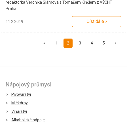
redaktorka Veronika Slámová s Tomášem Kinčlem z VŠCHT
Praha.
Číst dále
11.2.2019
Předchozí
Další
«
1
2
3
4
5
»
Nápojový průmysl
Pivovarství
Mlékárny
Vinařství
Alkoholické nápoje