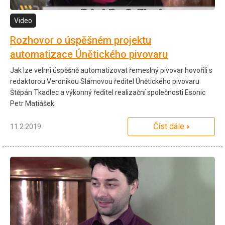
Video
Rozhovor o úspěšném projektu
automatizace Únětického pivovaru
Jak lze velmi úspěšně automatizovat řemeslný pivovar hovořili s
redaktorou Veronikou Slámovou ředitel Únětického pivovaru
Štěpán Tkadlec a výkonný ředitel realizační společnosti Esonic
Petr Matiášek.
Číst dále
11.2.2019