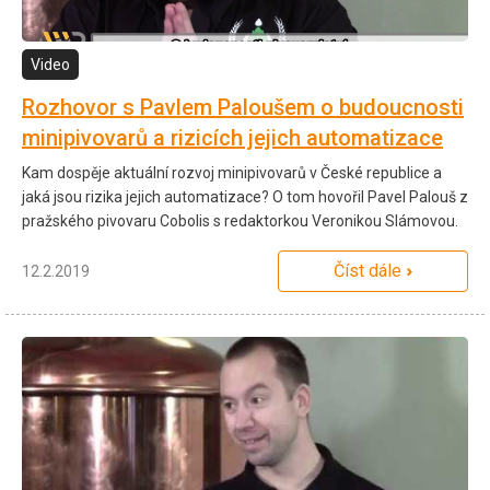
Video
Rozhovor s Pavlem Paloušem o budoucnosti
minipivovarů a rizicích jejich automatizace
Kam dospěje aktuální rozvoj minipivovarů v České republice a
jaká jsou rizika jejich automatizace? O tom hovořil Pavel Palouš z
pražského pivovaru Cobolis s redaktorkou Veronikou Slámovou.
Číst dále
12.2.2019