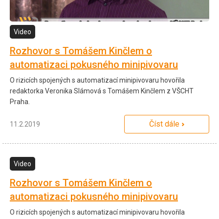
Video
Rozhovor s Tomášem Kinčlem o
automatizaci pokusného minipivovaru
O rizicích spojených s automatizací minipivovaru hovořila
redaktorka Veronika Slámová s Tomášem Kinčlem z VŠCHT
Praha.
Číst dále
11.2.2019
Video
Rozhovor s Tomášem Kinčlem o
automatizaci pokusného minipivovaru
O rizicích spojených s automatizací minipivovaru hovořila