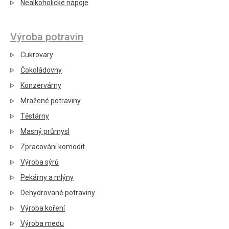
Nealkoholické nápoje
Výroba potravin
Cukrovary
Čokoládovny
Konzervárny
Mražené potraviny
Těstárny
Masný průmysl
Zpracování komodit
Výroba sýrů
Pekárny a mlýny
Dehydrované potraviny
Výroba koření
Výroba medu