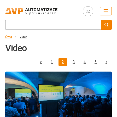
☰
CZ
Úvod
Video
Video
Předchozí
Další
«
1
2
3
4
5
»