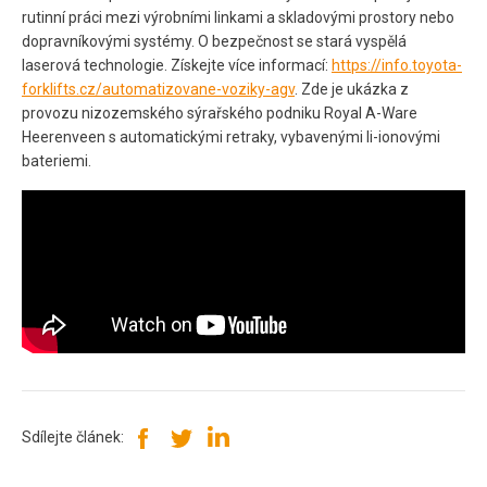
rutinní práci mezi výrobními linkami a skladovými prostory nebo
dopravníkovými systémy. O bezpečnost se stará vyspělá
laserová technologie. Získejte více informací:
https://info.toyota-
forklifts.cz/automatizovane-voziky-agv
. Zde je ukázka z
provozu nizozemského sýrařského podniku Royal A-Ware
Heerenveen s automatickými retraky, vybavenými li-ionovými
bateriemi.
Sdílejte článek: