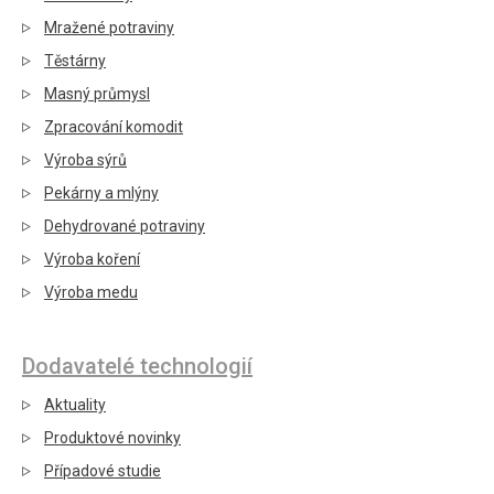
Mražené potraviny
Těstárny
Masný průmysl
Zpracování komodit
Výroba sýrů
Pekárny a mlýny
Dehydrované potraviny
Výroba koření
Výroba medu
Dodavatelé technologií
Aktuality
Produktové novinky
Případové studie