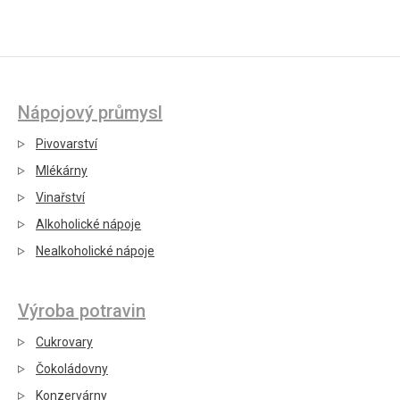
Nápojový průmysl
Pivovarství
Mlékárny
Vinařství
Alkoholické nápoje
Nealkoholické nápoje
Výroba potravin
Cukrovary
Čokoládovny
Konzervárny