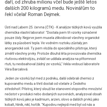
daří, od zhruba milionu včel bude ještě letos
dalších 200 kilogramů medu. Novinářům to
řekl včelař Roman Dejmek.
Ústí nad Labem 25. června (ČTK) - K analýze těžkých kovů využila
chemička vlastní laboratoř. "Dostala jsem tři vzorky označené
pouze čísly. Nejprve jsem musela zlikvidovat všechny organické
látky za působení tepla. Ve vodném roztoku zůstaly jen
anorganické soli. Ty jsem vložila do speciálního přístroje, který
změřil všechny prvky. Protože dlouhá léta provozovala chemička
rtuťovou elektrolýzu, zvlášť se udělala analýza na přítomnost
rtuti, tu neobsahoval žádný ze vzorků," řekla vedoucí laboratoře
Věra Barcalová.
Jeden ze vzorků byl med z podniku, další odebrali chemici z
kupovaného medu a třetí dostali od včelaře z Českého
středohoří. Přístroj, který slouží ke stanovení stopového množství
nečistot v produkci nebo dodaných surovinách, analyzoval obsah
těžkých kovů jako je kadmium, arzen, olovo a dalších prvků jako
kobalt, hliník, nikl, hořčík. "Kupodivu nejlepší med byl od nás a