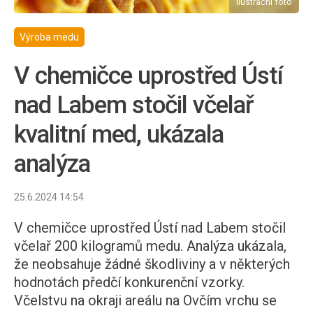
ilustrační foto
Výroba medu
V chemičce uprostřed Ústí
nad Labem stočil včelař
kvalitní med, ukázala
analýza
25.6.2024 14:54
V chemičce uprostřed Ústí nad Labem stočil
včelař 200 kilogramů medu. Analýza ukázala,
že neobsahuje žádné škodliviny a v některých
hodnotách předčí konkurenční vzorky.
Včelstvu na okraji areálu na Ovčím vrchu se