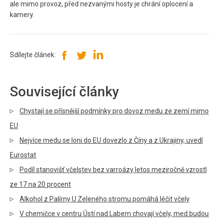
ale mimo provoz, před nezvanými hosty je chrání oplocení a
kamery.
Sdílejte článek:
Související články
Chystají se přísnější podmínky pro dovoz medu ze zemí mimo
EU
Nejvíce medu se loni do EU dovezlo z Číny a z Ukrajiny, uvedl
Eurostat
Podíl stanovišť včelstev bez varroázy letos meziročně vzrostl
ze 17 na 20 procent
Alkohol z Palírny U Zeleného stromu pomáhá léčit včely
V chemičce v centru Ústí nad Labem chovají včely, med budou