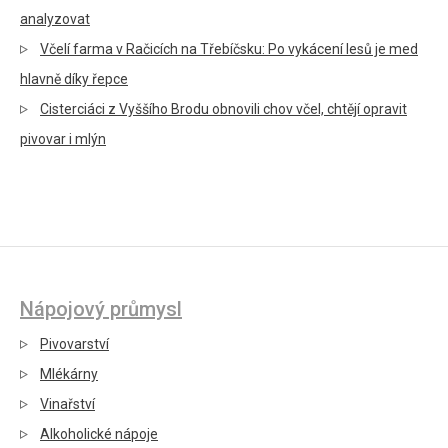
analyzovat
Včelí farma v Račicích na Třebíčsku: Po vykácení lesů je med
hlavně díky řepce
Cisterciáci z Vyššího Brodu obnovili chov včel, chtějí opravit
pivovar i mlýn
Nápojový průmysl
Pivovarství
Mlékárny
Vinařství
Alkoholické nápoje