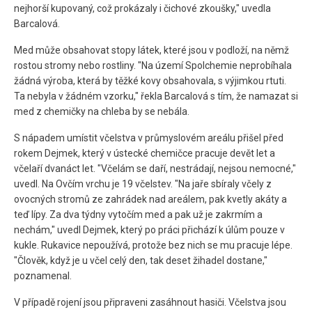
nejhorší kupovaný, což prokázaly i čichové zkoušky," uvedla
Barcalová.
Med může obsahovat stopy látek, které jsou v podloží, na němž
rostou stromy nebo rostliny. "Na území Spolchemie neprobíhala
žádná výroba, která by těžké kovy obsahovala, s výjimkou rtuti.
Ta nebyla v žádném vzorku," řekla Barcalová s tím, že namazat si
med z chemičky na chleba by se nebála.
S nápadem umístit včelstva v průmyslovém areálu přišel před
rokem Dejmek, který v ústecké chemičce pracuje devět let a
včelaří dvanáct let. "Včelám se daří, nestrádají, nejsou nemocné,"
uvedl. Na Ovčím vrchu je 19 včelstev. "Na jaře sbíraly včely z
ovocných stromů ze zahrádek nad areálem, pak kvetly akáty a
teď lípy. Za dva týdny vytočím med a pak už je zakrmím a
nechám," uvedl Dejmek, který po práci přichází k úlům pouze v
kukle. Rukavice nepoužívá, protože bez nich se mu pracuje lépe.
"Člověk, když je u včel celý den, tak deset žihadel dostane,"
poznamenal.
V případě rojení jsou připraveni zasáhnout hasiči. Včelstva jsou