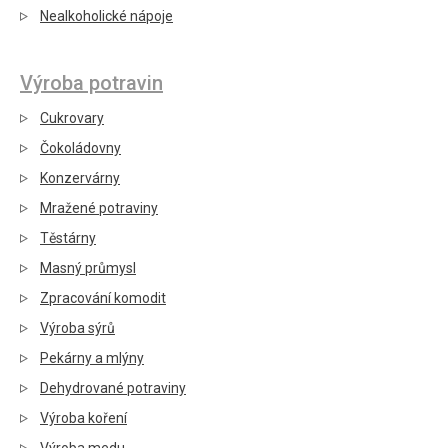
Nealkoholické nápoje
Výroba potravin
Cukrovary
Čokoládovny
Konzervárny
Mražené potraviny
Těstárny
Masný průmysl
Zpracování komodit
Výroba sýrů
Pekárny a mlýny
Dehydrované potraviny
Výroba koření