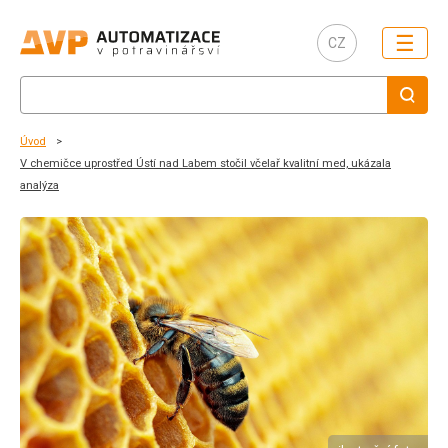
☰
CZ
Úvod
V chemičce uprostřed Ústí nad Labem stočil včelař kvalitní med, ukázala
analýza