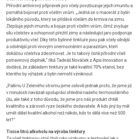
Přírodní antivirový přípravek pro včely povzbuzuje jejich imunitu a
pomáhá bojovat proti včelím virům. „Jedná se o macerát z bylin
lokálního původu, který se přidává včelám do krmiva na zimu.
Zlepšuje jejich imunitu a bojuje proti včelím virům, čímž zvyšuje
sílu včelstev a schopnost přežití zimy a následující jaro podporuje
produktivitu včel. Díky této bylinné tinktuře jsou pak včely silnější
a odolnější proti virovým onemocněním a parazitům, kteří
dokážou včelstva zdecimovat. Je to takový čistě přírodní včelí
potravinový doplněk,“ říká Tadeáš Nováček z Apis Innovation a
dodává, že základem tinktury je také kvalitní 70% etanol, bez
kterého by výtažek z bylin nemohl vzniknout.
„Palírnu U Zeleného stromu jsme oslovili jednak proto, že jsme již
v minulosti navázali spolupráci ohledně našeho termosolárního
úlu, ale také z toho důvodu, že jsme pro náš produkt chtěli
kvalitního a zároveň ryze českého dodavatele. A kdo jiný by měl
umět dělat kvalitní alkohol než někdo, kdo to dělá více než 500
let?“
Tisíce litrů alkoholu na výrobu tinktury
Za včelí tinkturou stojí čtyři roky výzkumu a testování jak v