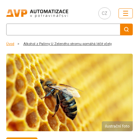
☰
CZ
Úvod
Alkohol z Palírny U Zeleného stromu pomáhá léčit včely
ilustrační foto