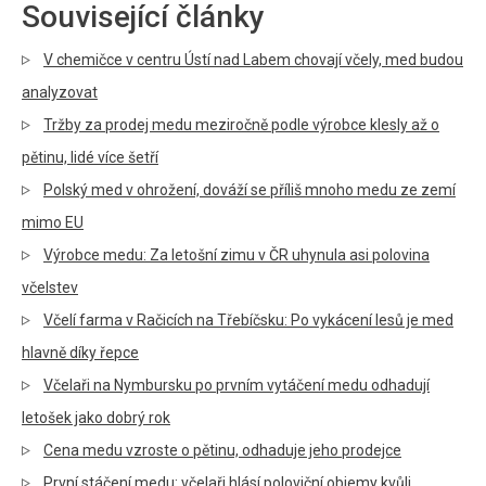
Související články
V chemičce v centru Ústí nad Labem chovají včely, med budou
analyzovat
Tržby za prodej medu meziročně podle výrobce klesly až o
pětinu, lidé více šetří
Polský med v ohrožení, dováží se příliš mnoho medu ze zemí
mimo EU
Výrobce medu: Za letošní zimu v ČR uhynula asi polovina
včelstev
Včelí farma v Račicích na Třebíčsku: Po vykácení lesů je med
hlavně díky řepce
Včelaři na Nymbursku po prvním vytáčení medu odhadují
letošek jako dobrý rok
Cena medu vzroste o pětinu, odhaduje jeho prodejce
První stáčení medu: včelaři hlásí poloviční objemy kvůli