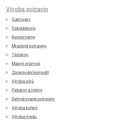
Výroba potravin
Cukrovary
Čokoládovny
Konzervárny
Mražené potraviny
Těstárny
Masný průmysl
Zpracování komodit
Výroba sýrů
Pekárny a mlýny
Dehydrované potraviny
Výroba koření
Výroba medu