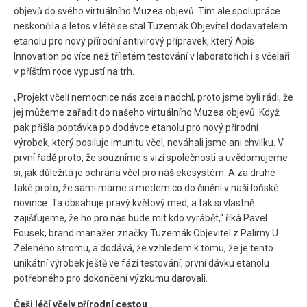
objevů do svého virtuálního Muzea objevů. Tím ale spolupráce
neskončila a letos v létě se stal Tuzemák Objevitel dodavatelem
etanolu pro nový přírodní antivirový přípravek, který Apis
Innovation po více než tříletém testování v laboratořích i s včelaři
v příštím roce vypustí na trh.
„Projekt včelí nemocnice nás zcela nadchl, proto jsme byli rádi, že
jej můžeme zařadit do našeho virtuálního Muzea objevů. Když
pak přišla poptávka po dodávce etanolu pro nový přírodní
výrobek, který posiluje imunitu včel, neváhali jsme ani chvilku. V
první řadě proto, že souzníme s vizí společnosti a uvědomujeme
si, jak důležitá je ochrana včel pro náš ekosystém. A za druhé
také proto, že sami máme s medem co do činění v naší loňské
novince. Ta obsahuje pravý květový med, a tak si vlastně
zajišťujeme, že ho pro nás bude mít kdo vyrábět,“ říká Pavel
Fousek, brand manažer značky Tuzemák Objevitel z Palírny U
Zeleného stromu, a dodává, že vzhledem k tomu, že je tento
unikátní výrobek ještě ve fázi testování, první dávku etanolu
potřebného pro dokončení výzkumu darovali.
Češi léčí včely přírodní cestou