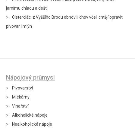
jarnímu chladu a dešti
Cisterciáci z Vyššího Brodu obnovili chov včel, chtějí opravit
pivovar i mlýn
Nápojový průmysl
Pivovarství
Mlékárny
Vinařství
Alkoholické nápoje
Nealkoholické nápoje