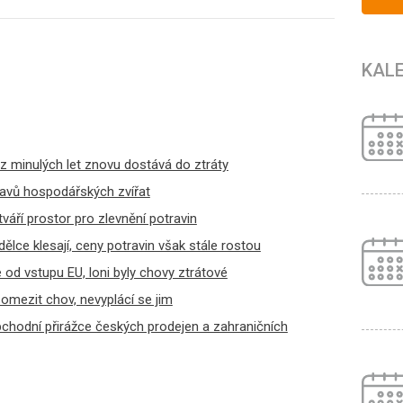
KAL
z minulých let znovu dostává do ztráty
tavů hospodářských zvířat
váří prostor pro zlevnění potravin
ělce klesají, ceny potravin však stále rostou
 od vstupu EU, loni byly chovy ztrátové
í omezit chov, nevyplácí se jim
bchodní přirážce českých prodejen a zahraničních