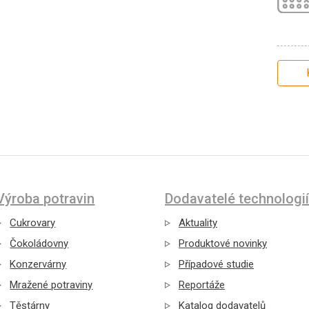
Výroba potravin
Dodavatelé technologií
Cukrovary
Aktuality
Čokoládovny
Produktové novinky
Konzervárny
Případové studie
Mražené potraviny
Reportáže
Těstárny
Katalog dodavatelů