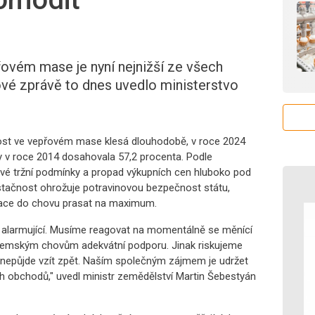
ovém mase je nyní nejnižší ze všech
ové zprávě to dnes uvedlo ministerstvo
ost ve vepřovém mase klesá dlouhodobě, v roce 2024
ty v roce 2014 dosahovala 57,2 procenta. Podle
ivé tržní podmínky a propad výkupních cen hluboko pod
ěstačnost ohrožuje potravinovou bezpečnost státu,
otace do chovu prasat na maximum.
ě alarmující. Musíme reagovat na momentálně se měnící
uzemským chovům adekvátní podporu. Jinak riskujeme
už nepůjde vzít zpět. Naším společným zájmem je udržet
h obchodů," uvedl ministr zemědělství Martin Šebestyán