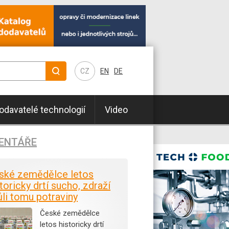
CZ
EN
DE
odavatelé technologií
Video
ENTÁŘE
ské zemědělce letos
toricky drtí sucho, zdraží
ůli tomu potraviny
České zemědělce
letos historicky drtí