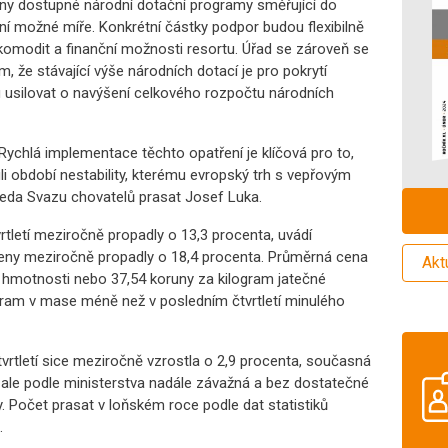
hny dostupné národní dotační programy směřující do
í možné míře. Konkrétní částky podpor budou flexibilně
 komodit a finanční možnosti resortu. Úřad se zároveň se
, že stávající výše národních dotací je pro pokrytí
u usilovat o navýšení celkového rozpočtu národních
"Rychlá implementace těchto opatření je klíčová pro to,
uli období nestability, kterému evropský trh s vepřovým
eda Svazu chovatelů prasat Josef Luka.
vrtletí meziročně propadly o 13,3 procenta, uvádí
e ceny meziročně propadly o 18,4 procenta. Průměrná cena
Akt
é hmotnosti nebo 37,54 koruny za kilogram jatečné
ogram v mase méně než v posledním čtvrtletí minulého
rtletí sice meziročně vzrostla o 2,9 procenta, současná
ale podle ministerstva nadále závažná a bez dostatečné
 Počet prasat v loňském roce podle dat statistiků
.