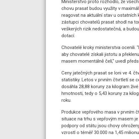
Ministerstvo proto rozhodlo, že všec
chovu prasat budou využity v maximáln
reagovat na aktuální stav u ostatních
zástupci chovatelů prasat shodl na tom
veškerých rizik nedostatečná, a budo
dotací.
Chovatelé kroky ministerstva ocenili. 
aby chovatelé získali jistotu a překlen
masem momentálně čelí," uvedl předs
Ceny jatečných prasat se loni ve 4. čt
statistiky. Letos v prvním čtvrtletí s
dosáhla 28,88 koruny za kilogram živ
hmotnosti, tedy o 5,43 koruny za kil
roku.
Produkce vepřového masa v prvním čtv
situace na trhu s vepřovým masem je 
podpory od státu jsou chovy ohroženy.
vzrostl o téměř 30.000 na 1,45 milionu