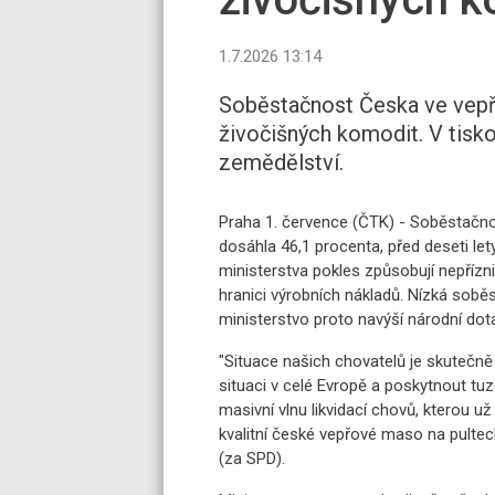
1.7.2026 13:14
Soběstačnost Česka ve vepř
živočišných komodit. V tisk
zemědělství.
Praha 1. července (ČTK) - Soběstačn
dosáhla 46,1 procenta, před deseti le
ministerstva pokles způsobují nepřízn
hranici výrobních nákladů. Nízká sob
ministerstvo proto navýší národní d
"Situace našich chovatelů je skutečn
situaci v celé Evropě a poskytnout t
masivní vlnu likvidací chovů, kterou 
kvalitní české vepřové maso na pultec
(za SPD).