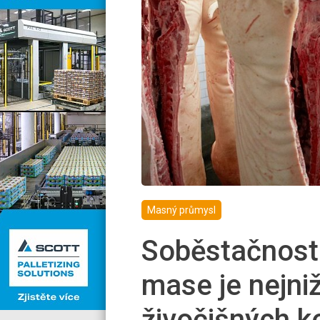
Masný průmysl
Soběstačnost
mase je nejni
živočišných k