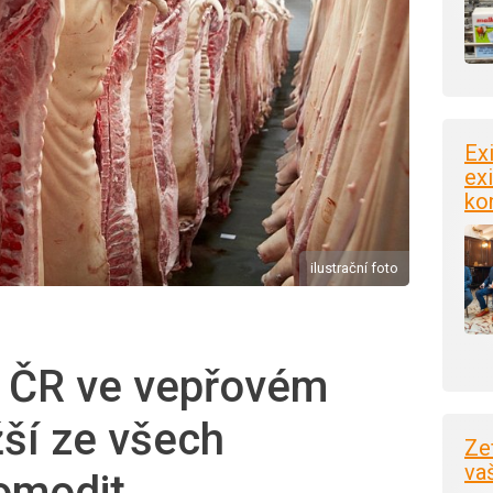
Ex
exi
ko
ilustrační foto
 ČR ve vepřovém
žší ze všech
Ze
va
omodit