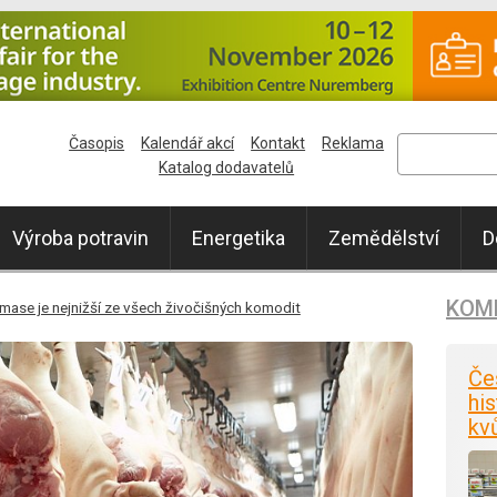
Časopis
Kalendář akcí
Kontakt
Reklama
Katalog dodavatelů
Výroba potravin
Energetika
Zemědělství
D
KOM
ase je nejnižší ze všech živočišných komodit
Če
his
kv