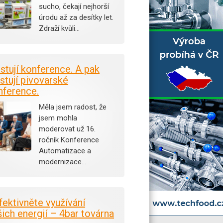
sucho, čekají nejhorší
úrodu až za desítky let.
Zdraží kvůli…
istují konference. A pak
stují pivovarské
nference.
Měla jsem radost, že
jsem mohla
moderovat už 16.
ročník Konference
Automatizace a
modernizace…
fektivněte využívání
šich energií – 4bar továrna