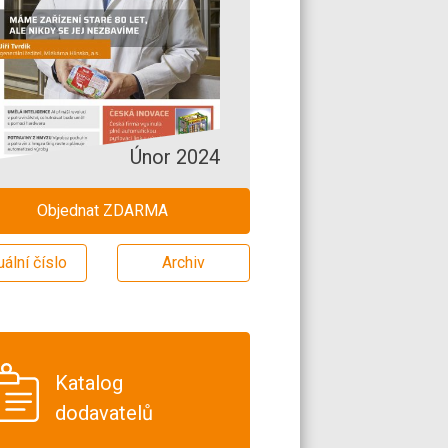
Únor 2024
Objednat ZDARMA
uální číslo
Archiv
Katalog
dodavatelů