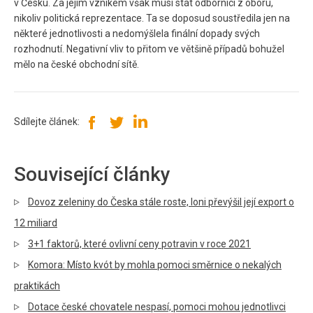
v Česku. Za jejím vznikem však musí stát odborníci z oboru,
nikoliv politická reprezentace. Ta se doposud soustředila jen na
některé jednotlivosti a nedomýšlela finální dopady svých
rozhodnutí. Negativní vliv to přitom ve většině případů bohužel
mělo na české obchodní sítě.
Sdílejte článek:
Související články
Dovoz zeleniny do Česka stále roste, loni převýšil její export o
12 miliard
3+1 faktorů, které ovlivní ceny potravin v roce 2021
Komora: Místo kvót by mohla pomoci směrnice o nekalých
praktikách
Dotace české chovatele nespasí, pomoci mohou jednotlivci