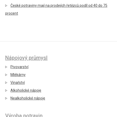
České potraviny mají na prodejích řetězců podíl od 40 do 75
procent
Nápojový průmysl
Pivovarství
Mlékárny
Vinařství
Alkoholické nápoje
Nealkoholické nápoje
Výroba potravin