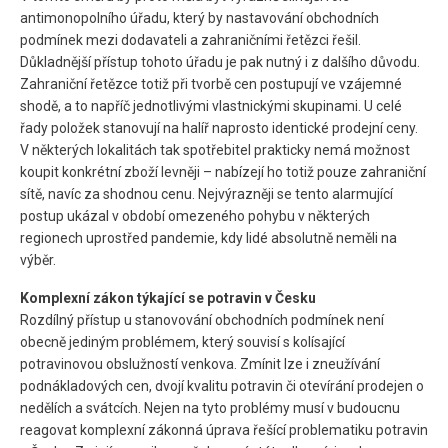
antimonopolního úřadu, který by nastavování obchodních
podmínek mezi dodavateli a zahraničními řetězci řešil.
Důkladnější přístup tohoto úřadu je pak nutný i z dalšího důvodu.
Zahraniční řetězce totiž při tvorbě cen postupují ve vzájemné
shodě, a to napříč jednotlivými vlastnickými skupinami. U celé
řady položek stanovují na halíř naprosto identické prodejní ceny.
V některých lokalitách tak spotřebitel prakticky nemá možnost
koupit konkrétní zboží levněji – nabízejí ho totiž pouze zahraniční
sítě, navíc za shodnou cenu. Nejvýrazněji se tento alarmující
postup ukázal v období omezeného pohybu v některých
regionech uprostřed pandemie, kdy lidé absolutně neměli na
výběr.
Komplexní zákon týkající se potravin v Česku
Rozdílný přístup u stanovování obchodních podmínek není
obecně jediným problémem, který souvisí s kolísající
potravinovou obslužností venkova. Zmínit lze i zneužívání
podnákladových cen, dvojí kvalitu potravin či otevírání prodejen o
nedělích a svátcích. Nejen na tyto problémy musí v budoucnu
reagovat komplexní zákonná úprava řešící problematiku potravin