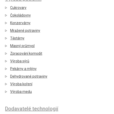
Cukrovary
Čokoládovny
Konzervárny
Mražené potraviny
Těstárny
Masný průmysl
Zpracování komodit
Výroba sýrů
Pekárny a mlýny
Dehydrované potraviny
Výroba koření
Výroba medu
Dodavatelé technologií