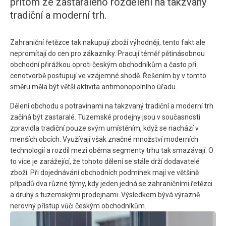
přitom ze zastaralého rozdělení na takzvaný
tradiční a moderní trh.
Zahraniční řetězce tak nakupují zboží výhodněji, tento fakt ale
nepromítají do cen pro zákazníky. Pracují téměř pětinásobnou
obchodní přirážkou oproti českým obchodníkům a často při
cenotvorbě postupují ve vzájemné shodě. Řešením by v tomto
směru měla být větší aktivita antimonopolního úřadu.
Dělení obchodu s potravinami na takzvaný tradiční a moderní trh
začíná být zastaralé. Tuzemské prodejny jsou v současnosti
zpravidla tradiční pouze svým umístěním, když se nachází v
menších obcích. Využívají však značné množství moderních
technologií a rozdíl mezi oběma segmenty trhu tak smazávají. O
to více je zarážející, že tohoto dělení se stále drží dodavatelé
zboží. Při dojednávání obchodních podmínek mají ve většině
případů dva různé týmy, kdy jeden jedná se zahraničními řetězci
a druhý s tuzemskými prodejnami. Výsledkem bývá výrazně
nerovný přístup vůči českým obchodníkům.