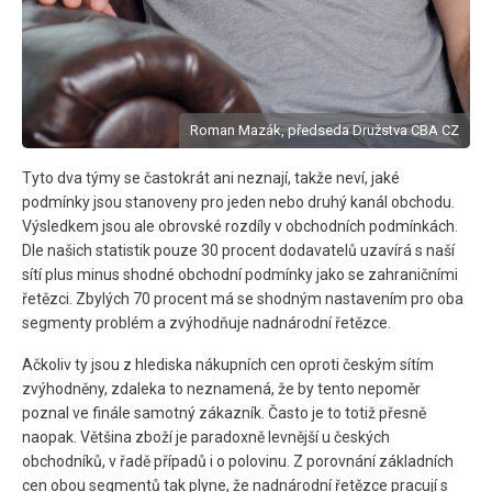
Roman Mazák, předseda Družstva CBA CZ
Tyto dva týmy se častokrát ani neznají, takže neví, jaké
podmínky jsou stanoveny pro jeden nebo druhý kanál obchodu.
Výsledkem jsou ale obrovské rozdíly v obchodních podmínkách.
Dle našich statistik pouze 30 procent dodavatelů uzavírá s naší
sítí plus minus shodné obchodní podmínky jako se zahraničními
řetězci. Zbylých 70 procent má se shodným nastavením pro oba
segmenty problém a zvýhodňuje nadnárodní řetězce.
Ačkoliv ty jsou z hlediska nákupních cen oproti českým sítím
zvýhodněny, zdaleka to neznamená, že by tento nepoměr
poznal ve finále samotný zákazník. Často je to totiž přesně
naopak. Většina zboží je paradoxně levnější u českých
obchodníků, v řadě případů i o polovinu. Z porovnání základních
cen obou segmentů tak plyne, že nadnárodní řetězce pracují s