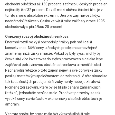
obchodní přirážkou až 150 procent, zatímco u českých prodejen
nejčastěji činí 32 procent. Rozdíl mezi oběma částmi trhu je v
tomto směru absolutně extrémní. Jen pro zajímavost, když
nadnárodní řetězce v Česku ve větší míře začínaly v roce 1995,
obchodovaly s přirážkou 20 procent.
Omezený rozvoj obslužnosti venkova
Enormní rozdíl ve výši obchodní přirážky pak má i další
konsekvence. Nižší ceny u českých prodejen samozřejmě
znamenají nižší zisky i marže. Pokud by byly vyšší, mohly by
české sítě více investovat do svých provozoven a daleko lépe
zajišťovat potravinovou obslužnost venkova a menších obcí.
Nadnárodní řetězce o toto zájem nejeví a své obrovské zisky
posílají mateřským společnostem do zahraničí. V této situaci se
tak řada českých prodejen drží zuby nehty nebo je ztrátová.
Nicméně zdražování, které by se blížilo cenám zahraničních
řetězců, jednoduše není na stole. Prodávat potraviny za tak
vysoké ceny, navíc často v ekonomicky slabších oblastech, je
amorální.
V tomto směru by proto měla být výrazně silnější role