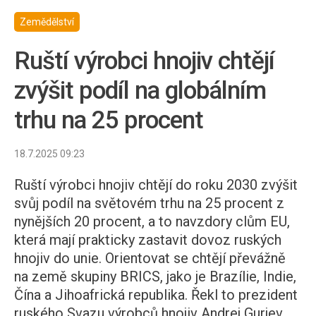
Zemědělství
Ruští výrobci hnojiv chtějí
zvýšit podíl na globálním
trhu na 25 procent
18.7.2025 09:23
Ruští výrobci hnojiv chtějí do roku 2030 zvýšit
svůj podíl na světovém trhu na 25 procent z
nynějších 20 procent, a to navzdory clům EU,
která mají prakticky zastavit dovoz ruských
hnojiv do unie. Orientovat se chtějí převážně
na země skupiny BRICS, jako je Brazílie, Indie,
Čína a Jihoafrická republika. Řekl to prezident
ruského Svazu výrobců hnojiv Andrej Gurjev