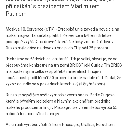
při setkání s prezidentem Vladimirem
Putinem.
Moskva 18. července (ČTK) - Evropská unie zavedla nová cla na
ruská hnojiva. Ta začala platit 1. července a během tří let se
postupně zvýší až na úroveň, která fakticky znemožní dovoz.
Rusko mělo dříve na dovozu hnojiv do EU podíl 25 procent.
"Nebojíme se žádných cel ani tarifů. Trh je velký, hlavní je, že se
přesouváme konkrétně na trh zemí BRICS," řekl Gurjev. Trh BRICS
má podle něj na celkové spotřebě minerálních hnojiv v
současnosti podíl téměř 50 procent a bude nadále růst. Dodal, že
vývoz do Indie se v posledních letech zvýšil čtyřnásobně.
Rusko je největším světovým vývozcem hnojiv. Podle Gurjeva,
který je bývalým ředitelem a hlavním akcionářem předního
ruského producenta hnojiv Phosagro, se v zemi letos vyrobí 65
milionů tun minerálních hnojiv.
Velcí ruští výrobci, včetně firem Phosagro, Uralkali, Eurochem,