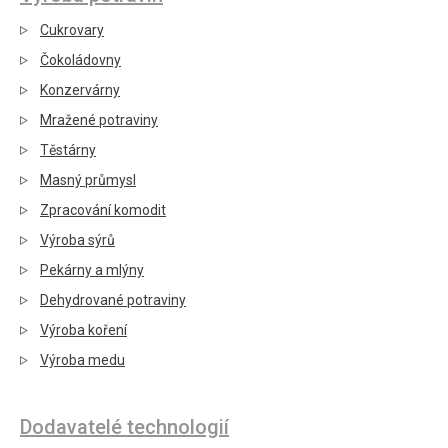
Cukrovary
Čokoládovny
Konzervárny
Mražené potraviny
Těstárny
Masný průmysl
Zpracování komodit
Výroba sýrů
Pekárny a mlýny
Dehydrované potraviny
Výroba koření
Výroba medu
Dodavatelé technologií