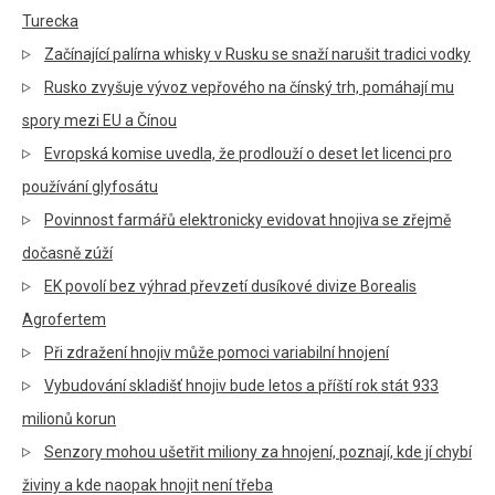
Turecka
Začínající palírna whisky v Rusku se snaží narušit tradici vodky
Rusko zvyšuje vývoz vepřového na čínský trh, pomáhají mu
spory mezi EU a Čínou
Evropská komise uvedla, že prodlouží o deset let licenci pro
používání glyfosátu
Povinnost farmářů elektronicky evidovat hnojiva se zřejmě
dočasně zúží
EK povolí bez výhrad převzetí dusíkové divize Borealis
Agrofertem
Při zdražení hnojiv může pomoci variabilní hnojení
Vybudování skladišť hnojiv bude letos a příští rok stát 933
milionů korun
Senzory mohou ušetřit miliony za hnojení, poznají, kde jí chybí
živiny a kde naopak hnojit není třeba