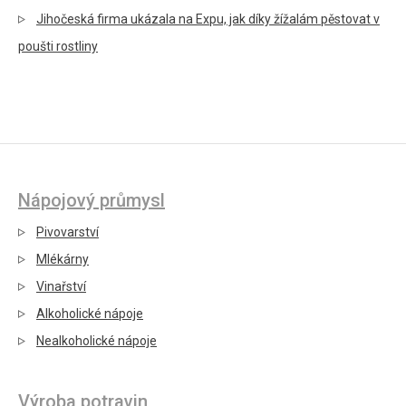
Jihočeská firma ukázala na Expu, jak díky žížalám pěstovat v
poušti rostliny
Nápojový průmysl
Pivovarství
Mlékárny
Vinařství
Alkoholické nápoje
Nealkoholické nápoje
Výroba potravin