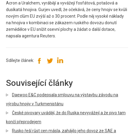
Acron a Uralchem, vyrábějí a vyvážejí fosfátová, potašová a
dusíkatá hnojiva. Gurjev uvedl, že očekává, že ceny hnojiv se kvůli
novým clům EU zvýší až o 30 procent. Podle něj vysoké náklady
na hnojiva v kombinaci se zákazem ruského dovozu donutí
zemědělce v EU snížit osevní plochy a žádat o další dotace,
napsala agentura Reuters.
Sdílejte článek:
Související články
Daewoo E&C podepsala smlouvu na výstavbu závodu na
výrobu hnojiv v Turkmenistánu
České pivovary uvádějí, že do Ruska nevyvážejí a že pivo tam
končí přeprodejem
Rusko řeší růst cen másla, zahájilo jeho dovoz ze SAE a