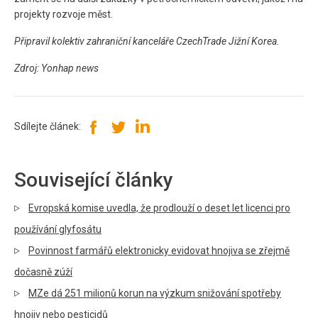
projekty rozvoje měst.
Připravil kolektiv zahraniční kanceláře CzechTrade Jižní Korea.
Zdroj: Yonhap news
Sdílejte článek:
Související články
Evropská komise uvedla, že prodlouží o deset let licenci pro
používání glyfosátu
Povinnost farmářů elektronicky evidovat hnojiva se zřejmě
dočasně zúží
MZe dá 251 milionů korun na výzkum snižování spotřeby
hnojiv nebo pesticidů