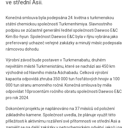
ve střední Asii.
Konečná smlouva byla podepsána 24. května s turkmenskou
státní chemickou společností Turkmenhimiya. Slavnostního
podpisu se zúčastnil generální ředitel společnosti Daewoo E&C
Kim Bo-hyun. Společnost Daewoo E&C byla v říjnu vybrána jako
preferovaný uchazeč veřejné zakázky a minulý měsíc podepsala
rámcovou dohodu.
Výrobní závod bude postaven v Turkmenabatu, druhém
největším městě Turkmenistánu, které se nachází asi 450 km
východně od hlavního města Ašchabadu. Celková výrobní
kapacita odpovídá zhruba 350 000 tun fosfátových hnojiv a 100
000 tun síranu amonného ročně. Konečná smlouva by měla
odpovídat 10procentům ročního obratu společnosti Daewoo E&C
pro rok 2024.
Dokončení projektu je naplánováno na 37 měsíců od položení
základního kamene. Společnost uvedla, že plánuje využít této
příležitosti k aktivnímu rozšíření své přítomnosti ve střední Asii a
zaměřit se na další zakázky v petrochemickém odvětví, jakož i na