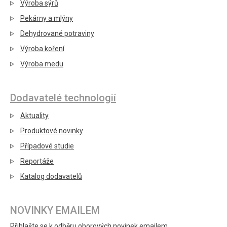
Výroba sýrů
Pekárny a mlýny
Dehydrované potraviny
Výroba koření
Výroba medu
Dodavatelé technologií
Aktuality
Produktové novinky
Případové studie
Reportáže
Katalog dodavatelů
NOVINKY EMAILEM
Přihlašte se k odběru oborových novinek emailem.