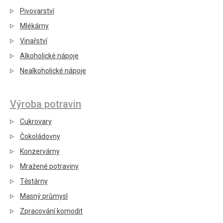
Pivovarství
Mlékárny
Vinařství
Alkoholické nápoje
Nealkoholické nápoje
Výroba potravin
Cukrovary
Čokoládovny
Konzervárny
Mražené potraviny
Těstárny
Masný průmysl
Zpracování komodit