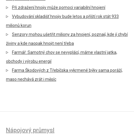
Při zdražení hnojiv může pomoci variabilní hnojení
Vybudování skladišť hnojiv bude letos a příští rok stát 933
milionů korun
Senzory mohou ušetřit miliony za hnojení, poznají, kde jí chybí
živiny a kde naopak hnojit není třeba
Farmář: Samotný chov se nevyplácí, máme vlastní jatka,
obchody i výrobu energií
Farma Škodových z Třebíčska vykrmené býky sama poráží,
maso nechává zrát i měsíc
Nápojový průmysl