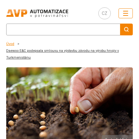
☰
CZ
Úvod
Daewoo E&C podepsala smlouvu na výstavbu závodu na výrobu hnojiv v
Turkmenistánu