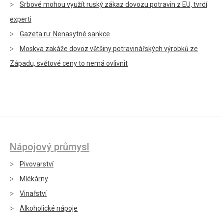
Srbové mohou využít ruský zákaz dovozu potravin z EU, tvrdí
experti
Gazeta.ru: Nenasytné sankce
Moskva zakáže dovoz většiny potravinářských výrobků ze
Západu, světové ceny to nemá ovlivnit
Nápojový průmysl
Pivovarství
Mlékárny
Vinařství
Alkoholické nápoje