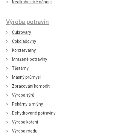
Nealkoholické nápoje
Výroba potravin
Cukrovary
Čokoládovny
Konzervárny
Mražené potraviny
Těstárny
Masný průmysl
Zpracování komodit
Výroba sýrů
Pekárny a mlýny
Dehydrované potraviny
Výroba koření
Výroba medu