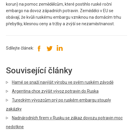
korun) na pomoc zemědělcům, které postihlo ruské roční
embargo na dovoz západních potravin. Zemědělci v EU se
obávají, že kvůli ruskému embargu vzniknou na domácím trhu
přebytky, klesnou ceny a tržby a zvýší se nezaměstnanost.
Sdílejte článek:
Související články
Hamé se snaží navýšit výrobu ve svém ruském závodě
Argentina chce zvýšit vývoz potravin do Ruska
Tureckým vývozcům prý po ruském embargu stouply
zakázky
Nadnárodních firem v Rusku se zákaz dovozu potravin moc
nedotkne