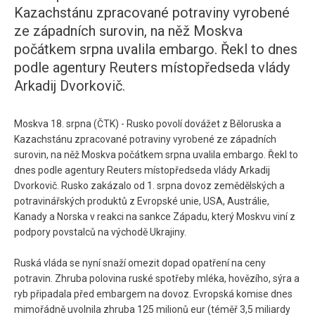
Kazachstánu zpracované potraviny vyrobené
ze západních surovin, na něž Moskva
počátkem srpna uvalila embargo. Řekl to dnes
podle agentury Reuters místopředseda vlády
Arkadij Dvorkovič.
Moskva 18. srpna (ČTK) - Rusko povolí dovážet z Běloruska a
Kazachstánu zpracované potraviny vyrobené ze západních
surovin, na něž Moskva počátkem srpna uvalila embargo. Řekl to
dnes podle agentury Reuters místopředseda vlády Arkadij
Dvorkovič. Rusko zakázalo od 1. srpna dovoz zemědělských a
potravinářských produktů z Evropské unie, USA, Austrálie,
Kanady a Norska v reakci na sankce Západu, který Moskvu viní z
podpory povstalců na východě Ukrajiny.
Ruská vláda se nyní snaží omezit dopad opatření na ceny
potravin. Zhruba polovina ruské spotřeby mléka, hovězího, sýra a
ryb připadala před embargem na dovoz. Evropská komise dnes
mimořádně uvolnila zhruba 125 milionů eur (téměř 3,5 miliardy