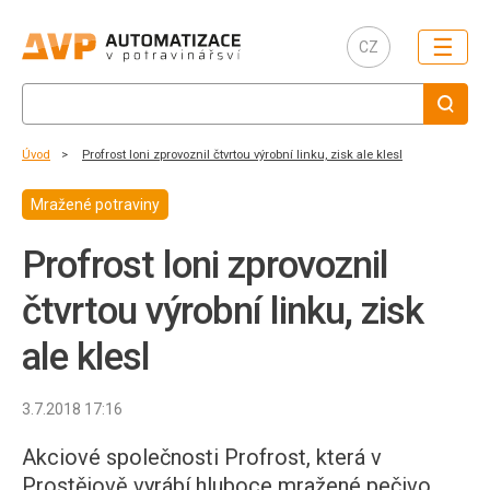
☰
CZ
Úvod
Profrost loni zprovoznil čtvrtou výrobní linku, zisk ale klesl
Mražené potraviny
Profrost loni zprovoznil
čtvrtou výrobní linku, zisk
ale klesl
3.7.2018 17:16
Akciové společnosti Profrost, která v
Prostějově vyrábí hluboce mražené pečivo