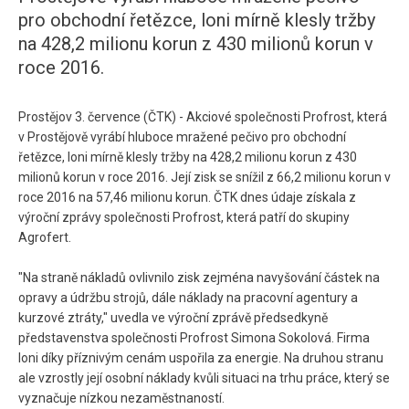
pro obchodní řetězce, loni mírně klesly tržby
na 428,2 milionu korun z 430 milionů korun v
roce 2016.
Prostějov 3. července (ČTK) - Akciové společnosti Profrost, která
v Prostějově vyrábí hluboce mražené pečivo pro obchodní
řetězce, loni mírně klesly tržby na 428,2 milionu korun z 430
milionů korun v roce 2016. Její zisk se snížil z 66,2 milionu korun v
roce 2016 na 57,46 milionu korun. ČTK dnes údaje získala z
výroční zprávy společnosti Profrost, která patří do skupiny
Agrofert.
"Na straně nákladů ovlivnilo zisk zejména navyšování částek na
opravy a údržbu strojů, dále náklady na pracovní agentury a
kurzové ztráty," uvedla ve výroční zprávě předsedkyně
představenstva společnosti Profrost Simona Sokolová. Firma
loni díky příznivým cenám uspořila za energie. Na druhou stranu
ale vzrostly její osobní náklady kvůli situaci na trhu práce, který se
vyznačuje nízkou nezaměstnaností.