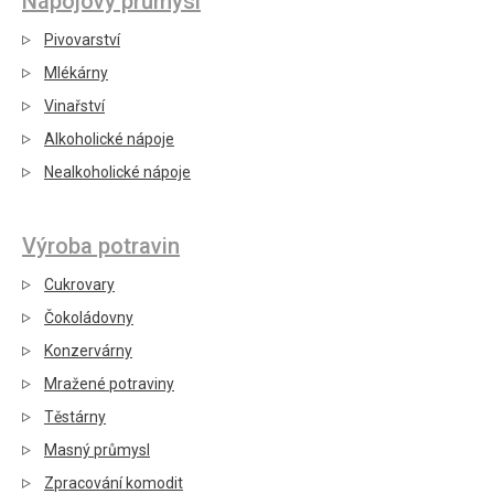
Nápojový průmysl
Pivovarství
Mlékárny
Vinařství
Alkoholické nápoje
Nealkoholické nápoje
Výroba potravin
Cukrovary
Čokoládovny
Konzervárny
Mražené potraviny
Těstárny
Masný průmysl
Zpracování komodit