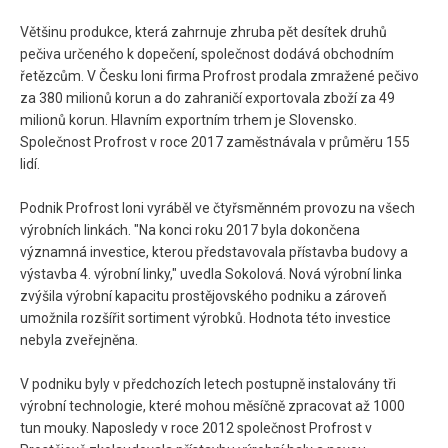
Většinu produkce, která zahrnuje zhruba pět desítek druhů
pečiva určeného k dopečení, společnost dodává obchodním
řetězcům. V Česku loni firma Profrost prodala zmražené pečivo
za 380 milionů korun a do zahraničí exportovala zboží za 49
milionů korun. Hlavním exportním trhem je Slovensko.
Společnost Profrost v roce 2017 zaměstnávala v průměru 155
lidí.
Podnik Profrost loni vyráběl ve čtyřsměnném provozu na všech
výrobních linkách. "Na konci roku 2017 byla dokončena
významná investice, kterou představovala přístavba budovy a
výstavba 4. výrobní linky," uvedla Sokolová. Nová výrobní linka
zvýšila výrobní kapacitu prostějovského podniku a zároveň
umožnila rozšířit sortiment výrobků. Hodnota této investice
nebyla zveřejněna.
V podniku byly v předchozích letech postupně instalovány tři
výrobní technologie, které mohou měsíčně zpracovat až 1000
tun mouky. Naposledy v roce 2012 společnost Profrost v