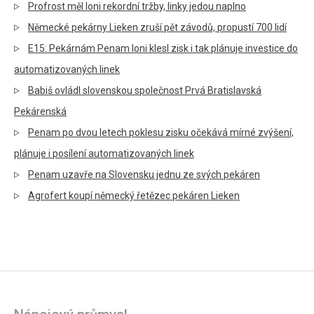
Profrost měl loni rekordní tržby, linky jedou naplno
Německé pekárny Lieken zruší pět závodů, propustí 700 lidí
E15: Pekárnám Penam loni klesl zisk i tak plánuje investice do
automatizovaných linek
Babiš ovládl slovenskou společnost Prvá Bratislavská
Pekárenská
Penam po dvou letech poklesu zisku očekává mírné zvýšení,
plánuje i posílení automatizovaných linek
Penam uzavře na Slovensku jednu ze svých pekáren
Agrofert koupí německý řetězec pekáren Lieken