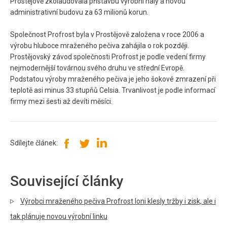
Prostějově zkolaudovala přístavbu výrobní haly a novou
administrativní budovu za 63 milionů korun.
Společnost Profrost byla v Prostějově založena v roce 2006 a
výrobu hluboce mraženého pečiva zahájila o rok později.
Prostějovský závod společnosti Profrost je podle vedení firmy
nejmodernější továrnou svého druhu ve střední Evropě.
Podstatou výroby mraženého pečiva je jeho šokové zmrazení při
teplotě asi minus 33 stupňů Celsia. Trvanlivost je podle informací
firmy mezi šesti až devíti měsíci.
Sdílejte článek:
Související články
Výrobci mraženého pečiva Profrost loni klesly tržby i zisk, ale i
tak plánuje novou výrobní linku