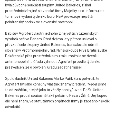
byla původně součástí skupiny United Bakeries, získal
prostřednictvím jiné slovenské firmy Majetky s.r.o. Informuje o
tom nové vydání týdeníku Euro. PBP provozuje největší
pekárenský podnik ve slovenské metropoli.
Babišův Agrofert vlastní jednoho z největších tuzemských
výrobců pečiva Penam. Před dvěma lety přitom usiloval o
převzetí celé skupiny United Bakeries, transakci ale odmítl
slovenský Protimonopolní úřad. Nynější koupě Prvé Bratislavské
Pekárenské přes prostředníka mu tak umožnila se řízení u
antimonopolního úřadu vyhnout. Agrofert je podle týdeníku
přesvědčen, že o povolení úřadu žádat nemusel.
Spoluvlastník United Bakeries Marko Pařík Euru potvrdil, že
Agrofert byl jako konečný vlastník známý předem. "Věděli jsme
to od začátku, stejně jako to věděly banky," uvedl Pařík. United
Bakeries prodal současně také pekárnu Peza v Žilině. Její kupec
ale není znám, ve statutárních orgánech firmy je zapsáno několik
advokátů.