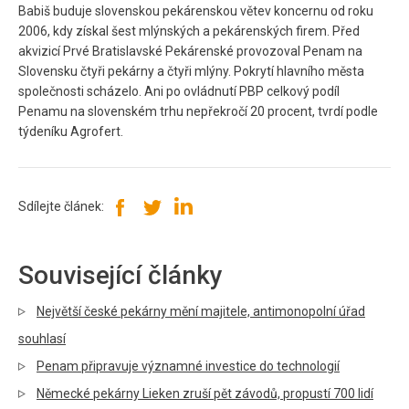
Babiš buduje slovenskou pekárenskou větev koncernu od roku
2006, kdy získal šest mlýnských a pekárenských firem. Před
akvizicí Prvé Bratislavské Pekárenské provozoval Penam na
Slovensku čtyři pekárny a čtyři mlýny. Pokrytí hlavního města
společnosti scházelo. Ani po ovládnutí PBP celkový podíl
Penamu na slovenském trhu nepřekročí 20 procent, tvrdí podle
týdeníku Agrofert.
Sdílejte článek:
Související články
Největší české pekárny mění majitele, antimonopolní úřad
souhlasí
Penam připravuje významné investice do technologií
Německé pekárny Lieken zruší pět závodů, propustí 700 lidí