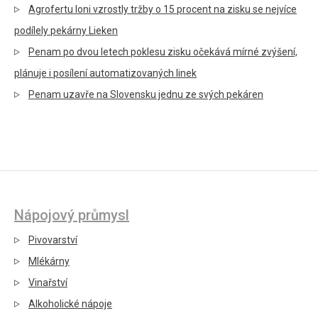
Agrofertu loni vzrostly tržby o 15 procent na zisku se nejvíce
podílely pekárny Lieken
Penam po dvou letech poklesu zisku očekává mírné zvýšení,
plánuje i posílení automatizovaných linek
Penam uzavře na Slovensku jednu ze svých pekáren
Nápojový průmysl
Pivovarství
Mlékárny
Vinařství
Alkoholické nápoje