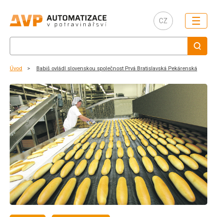
☰
CZ
Úvod
Babiš ovládl slovenskou společnost Prvá Bratislavská Pekárenská