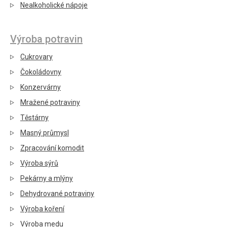
Nealkoholické nápoje
Výroba potravin
Cukrovary
Čokoládovny
Konzervárny
Mražené potraviny
Těstárny
Masný průmysl
Zpracování komodit
Výroba sýrů
Pekárny a mlýny
Dehydrované potraviny
Výroba koření
Výroba medu