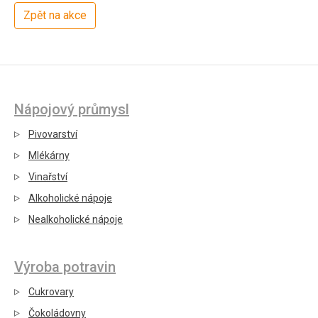
Zpět na akce
Nápojový průmysl
Pivovarství
Mlékárny
Vinařství
Alkoholické nápoje
Nealkoholické nápoje
Výroba potravin
Cukrovary
Čokoládovny