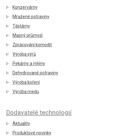
Konzervárny
Mražené potraviny
Těstárny
Masný průmysl
Zpracování komodit
Výroba sýrů
Pekárny a mlýny
Dehydrované potraviny
Výroba koření
Výroba medu
Dodavatelé technologií
Aktuality
Produktové novinky