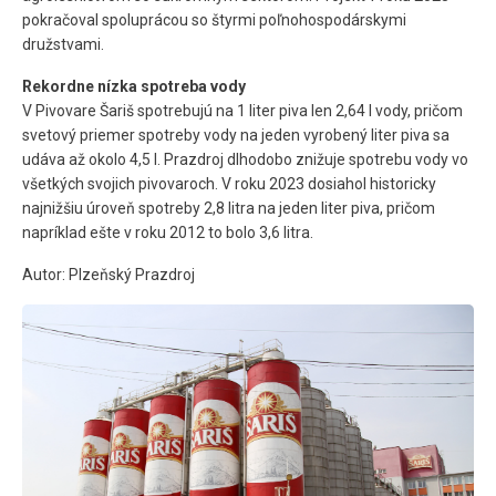
pokračoval spoluprácou so štyrmi poľnohospodárskymi
družstvami.
Rekordne nízka spotreba vody
V Pivovare Šariš spotrebujú na 1 liter piva len 2,64 l vody, pričom
svetový priemer spotreby vody na jeden vyrobený liter piva sa
udáva až okolo 4,5 l. Prazdroj dlhodobo znižuje spotrebu vody vo
všetkých svojich pivovaroch. V roku 2023 dosiahol historicky
najnižšiu úroveň spotreby 2,8 litra na jeden liter piva, pričom
napríklad ešte v roku 2012 to bolo 3,6 litra.
Autor: Plzeňský Prazdroj