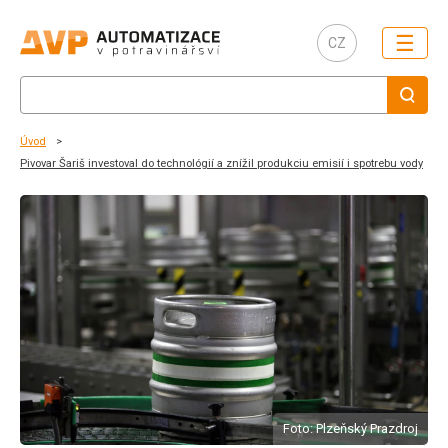
☰
CZ
Úvod
Pivovar Šariš investoval do technológií a znížil produkciu emisií i spotrebu vody
Foto: Plzeňský Prazdroj