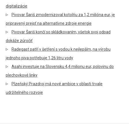
digitalizácie
Pivovar Šariš zmodernizoval kotolňu za 1,2 milióna eur, je
pripravený prejsť na alternatívne zdroje energie
Pivovar Šariš končí so skládkovaním, všetok svoj odpad
dokáže zúročiť
Radegast patří v šetření s vodou k nejlepším, na výrobu
jednoho piva potřebuje 1,26 litru vody
Asahi investuje na Slovensku 4,4 milionu eur, polovinu do
plechovkové linky
Plzeňský Prazdroj má nové ambice v oblasti trvale
udržitelného rozvoje