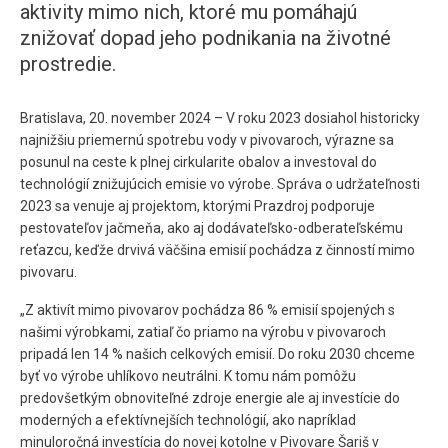
aktivity mimo nich, ktoré mu pomáhajú
znižovať dopad jeho podnikania na životné
prostredie.
Bratislava, 20. november 2024 – V roku 2023 dosiahol historicky
najnižšiu priemernú spotrebu vody v pivovaroch, výrazne sa
posunul na ceste k plnej cirkularite obalov a investoval do
technológií znižujúcich emisie vo výrobe. Správa o udržateľnosti
2023 sa venuje aj projektom, ktorými Prazdroj podporuje
pestovateľov jačmeňa, ako aj dodávateľsko-odberateľskému
reťazcu, keďže drvivá väčšina emisií pochádza z činností mimo
pivovaru.
„Z aktivít mimo pivovarov pochádza 86 % emisií spojených s
našimi výrobkami, zatiaľ čo priamo na výrobu v pivovaroch
pripadá len 14 % našich celkových emisií. Do roku 2030 chceme
byť vo výrobe uhlíkovo neutrálni. K tomu nám pomôžu
predovšetkým obnoviteľné zdroje energie ale aj investície do
moderných a efektívnejších technológií, ako napríklad
minuloročná investícia do novej kotolne v Pivovare Šariš v