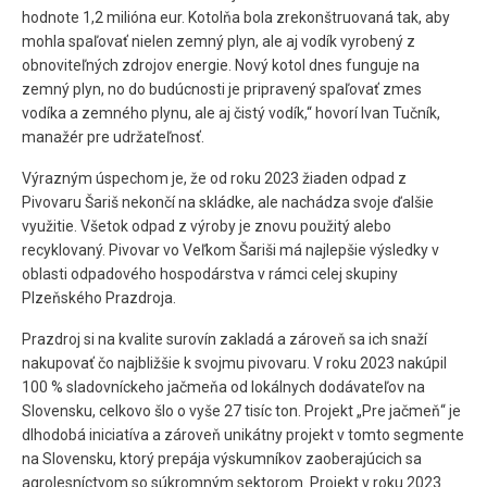
hodnote 1,2 milióna eur. Kotolňa bola zrekonštruovaná tak, aby
mohla spaľovať nielen zemný plyn, ale aj vodík vyrobený z
obnoviteľných zdrojov energie. Nový kotol dnes funguje na
zemný plyn, no do budúcnosti je pripravený spaľovať zmes
vodíka a zemného plynu, ale aj čistý vodík,“ hovorí Ivan Tučník,
manažér pre udržateľnosť.
Výrazným úspechom je, že od roku 2023 žiaden odpad z
Pivovaru Šariš nekončí na skládke, ale nachádza svoje ďalšie
využitie. Všetok odpad z výroby je znovu použitý alebo
recyklovaný. Pivovar vo Veľkom Šariši má najlepšie výsledky v
oblasti odpadového hospodárstva v rámci celej skupiny
Plzeňského Prazdroja.
Prazdroj si na kvalite surovín zakladá a zároveň sa ich snaží
nakupovať čo najbližšie k svojmu pivovaru. V roku 2023 nakúpil
100 % sladovníckeho jačmeňa od lokálnych dodávateľov na
Slovensku, celkovo šlo o vyše 27 tisíc ton. Projekt „Pre jačmeň“ je
dlhodobá iniciatíva a zároveň unikátny projekt v tomto segmente
na Slovensku, ktorý prepája výskumníkov zaoberajúcich sa
agrolesníctvom so súkromným sektorom. Projekt v roku 2023