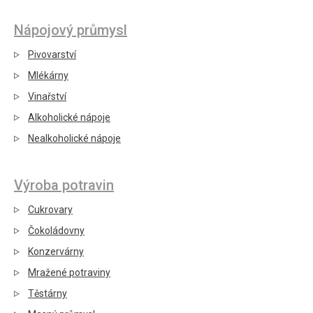
Nápojový průmysl
Pivovarství
Mlékárny
Vinařství
Alkoholické nápoje
Nealkoholické nápoje
Výroba potravin
Cukrovary
Čokoládovny
Konzervárny
Mražené potraviny
Těstárny