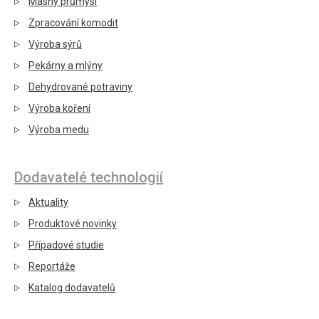
Masný průmysl
Zpracování komodit
Výroba sýrů
Pekárny a mlýny
Dehydrované potraviny
Výroba koření
Výroba medu
Dodavatelé technologií
Aktuality
Produktové novinky
Případové studie
Reportáže
Katalog dodavatelů