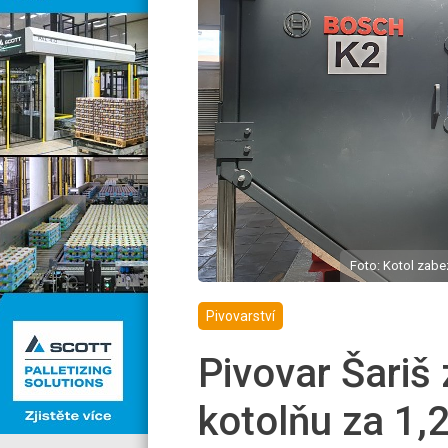
Foto: Kotol zabez
Pivovarství
Pivovar Šariš
kotolňu za 1,2