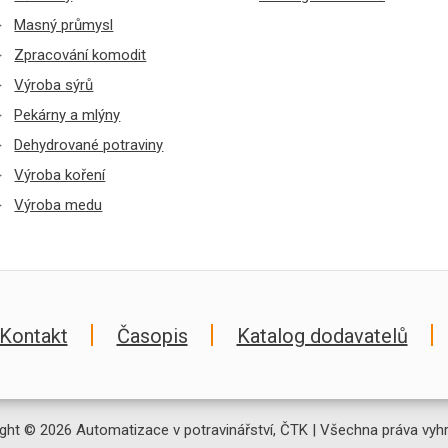
Masný průmysl
Zpracování komodit
Výroba sýrů
Pekárny a mlýny
Dehydrované potraviny
Výroba koření
Výroba medu
Kontakt
Časopis
Katalog dodavatelů
ght © 2026 Automatizace v potravinářství, ČTK | Všechna práva vyh