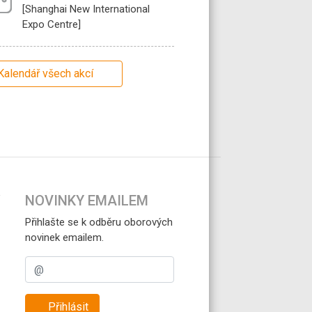
[Shanghai New International
Expo Centre]
Kalendář všech akcí
NOVINKY EMAILEM
Přihlašte se k odběru oborových
novinek emailem.
Přihlásit