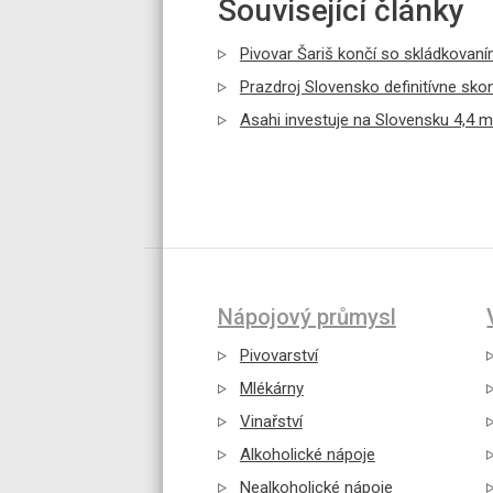
Související články
Pivovar Šariš končí so skládkovaní
Prazdroj Slovensko definitívne skon
Asahi investuje na Slovensku 4,4 mi
Nápojový průmysl
Pivovarství
Mlékárny
Vinařství
Alkoholické nápoje
Nealkoholické nápoje