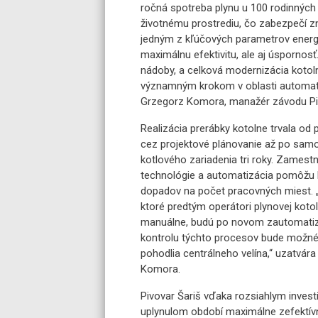
ročná spotreba plynu u 100 rodinných 
životnému prostrediu, čo zabezpečí zní
jedným z kľúčových parametrov energ
maximálnu efektivitu, ale aj úspornosť
nádoby, a celková modernizácia kotolne
významným krokom v oblasti automatizá
Grzegorz Komora, manažér závodu Pi
Realizácia prerábky kotolne trvala od 
cez projektové plánovanie až po samo
kotlového zariadenia tri roky. Zames
technológie a automatizácia pomôžu 
dopadov na počet pracovných miest. 
ktoré predtým operátori plynovej koto
manuálne, budú po novom zautomati
kontrolu týchto procesov bude možné 
pohodlia centrálneho velína,“ uzatvár
Komora.
Pivovar Šariš vďaka rozsiahlym invest
uplynulom období maximálne zefektívn