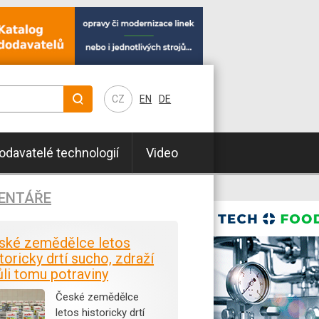
CZ
EN
DE
odavatelé technologií
Video
ENTÁŘE
ské zemědělce letos
toricky drtí sucho, zdraží
ůli tomu potraviny
České zemědělce
letos historicky drtí