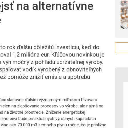
jsť na alternatívne
e
to rok ďalšiu dôležitú investíciu, keď do
val 1,2 milióna eur. Kľúčovou novinkou je
je výnimočný z pohľadu udržateľnej výroby.
 spaľovať vodík vyrobený z obnoviteľných
tiež pomôže znížiť emisie a spotrebu
zácii sladovne ďalším významným míľnikom Pivovaru
á nielen na zlepšovanie procesov vo výrobe, ale najmä na
d na životné prostredie. Zníženie energetickej
ného piva bude pri aktuálnych výrobných kapacitách
viac ako 70 000 m3 zemného plynu ročne, čo je približne