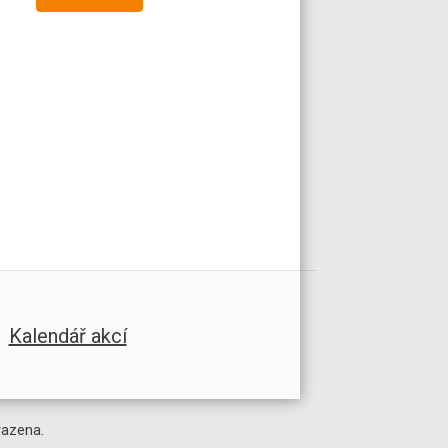
Kalendář akcí
razena.