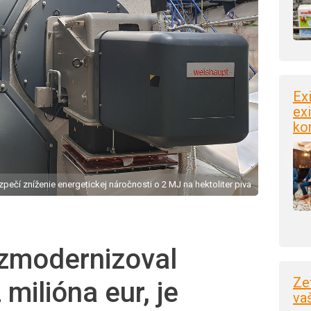
Ex
exi
ko
pečí zníženie energetickej náročnosti o 2 MJ na hektoliter piva
 zmodernizoval
Ze
 milióna eur, je
va