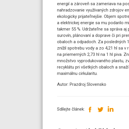
energií a zároveň sa zameriava na po
nahradzovanie využívaných zdrojov en
ekologicky prijateľnejšie. Objem spotr
a elektrickej energie sa mu podarilo m
takmer 55 %. Udržateľne sa správa aj 
surovín, plánovaní a doprave či pri pr
obaloch a odpadoch. Za posledných 1
znížil spotrebu vody a zo 4,21 hl sa v
na priemerných 2,73 hl na 1 hl piva. Zni
množstvo vyprodukovaného plastu, zv
recyklátu pri všetkých obaloch a snaží
maximálnu cirkularitu.
Autor: Prazdroj Slovensko
Sdílejte článek: