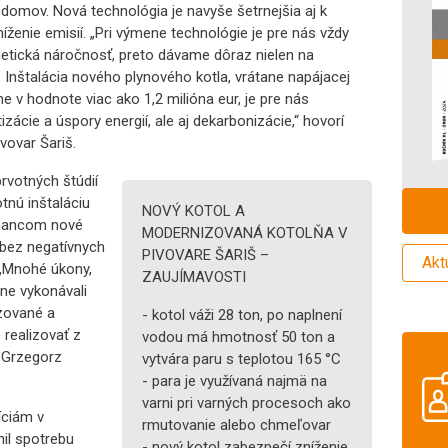
domov. Nová technológia je navyše šetrnejšia aj k
ženie emisií. „Pri výmene technológie je pre nás vždy
etická náročnosť, preto dávame dôraz nielen na
. Inštalácia nového plynového kotla, vrátane napájacej
 v hodnote viac ako 1,2 milióna eur, je pre nás
cie a úspory energií, ale aj dekarbonizácie,“ hovorí
vovar Šariš.
prvotných štúdií
tnú inštaláciu
NOVÝ KOTOL A
tnancom nové
MODERNIZOVANÁ KOTOLŇA V
bez negatívnych
PIVOVARE ŠARIŠ –
Akt
„Mnohé úkony,
ZAUJÍMAVOSTI
lne vykonávali
zované a
- kotol váži 28 ton, po naplnení
realizovať z
vodou má hmotnosť 50 ton a
a Grzegorz
vytvára paru s teplotou 165 °C
- para je využívaná najmä na
varni pri varných procesoch ako
íciám v
rmutovanie alebo chmeľovar
il spotrebu
- nový kotol zabezpečí zníženie