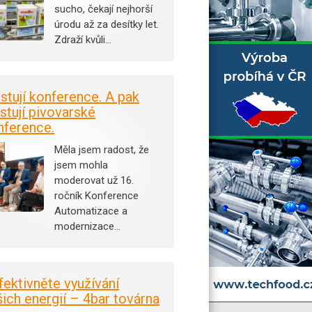
sucho, čekají nejhorší
úrodu až za desítky let.
Zdraží kvůli…
istují konference. A pak
stují pivovarské
nference.
Měla jsem radost, že
jsem mohla
moderovat už 16.
ročník Konference
Automatizace a
modernizace…
fektivněte využívání
šich energií – 4bar továrna