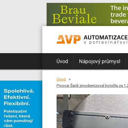
Úvod
Nápojový průmysl
Úvod
Pivovar Šariš zmodernizoval kotolňu za 1,2 