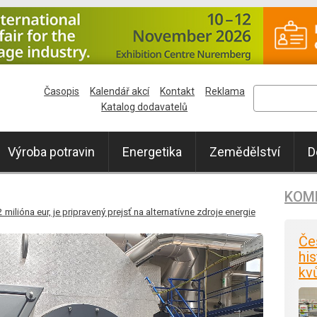
Časopis
Kalendář akcí
Kontakt
Reklama
Katalog dodavatelů
Výroba potravin
Energetika
Zemědělství
D
KOM
milióna eur, je pripravený prejsť na alternatívne zdroje energie
Če
his
kv