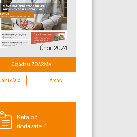
Únor 2024
Objednat ZDARMA
uální číslo
Archiv
Katalog
dodavatelů