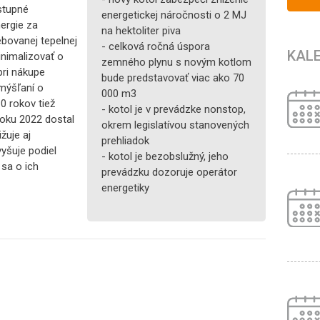
stupné
energetickej náročnosti o 2 MJ
ergie za
na hektoliter piva
ebovanej tepelnej
- celková ročná úspora
KAL
inimalizovať o
zemného plynu s novým kotlom
pri nákupe
bude predstavovať viac ako 70
emýšľaní o
000 m3
0 rokov tiež
- kotol je v prevádzke nonstop,
 roku 2022 dostal
okrem legislatívou stanovených
žuje aj
prehliadok
yšuje podiel
- kotol je bezobslužný, jeho
 sa o ich
prevádzku dozoruje operátor
energetiky