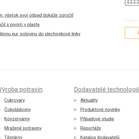
m, všetok svoj odpad dokáže zúročiť
čil s pivom v plaste
lionu eur, polovinu do plechovkové linky
Výroba potravin
Dodavatelé technologií
Cukrovary
Aktuality
Čokoládovny
Produktové novinky
Konzervárny
Případové studie
Mražené potraviny
Reportáže
Těstárny
Katalog dodavatelů