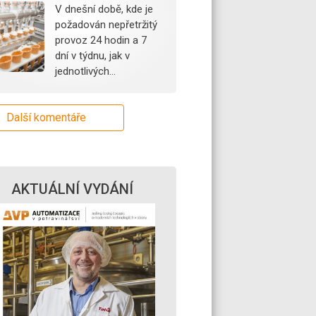
V dnešní době, kde je
požadován nepřetržitý
provoz 24 hodin a 7
dní v týdnu, jak v
jednotlivých…
Další komentáře
AKTUÁLNÍ VYDÁNÍ