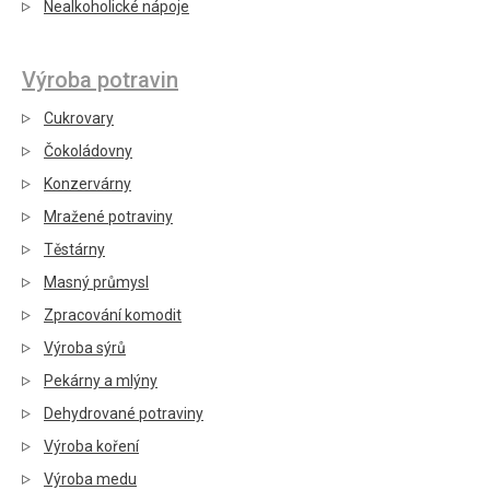
Nealkoholické nápoje
Výroba potravin
Cukrovary
Čokoládovny
Konzervárny
Mražené potraviny
Těstárny
Masný průmysl
Zpracování komodit
Výroba sýrů
Pekárny a mlýny
Dehydrované potraviny
Výroba koření
Výroba medu