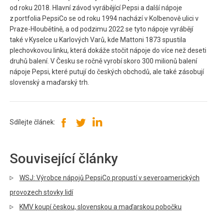
od roku 2018. Hlavní závod vyrábějící Pepsi a další nápoje
z portfolia PepsiCo se od roku 1994 nachází v Kolbenově ulici v
Praze-Hloubětíně, a od podzimu 2022 se tyto nápoje vyrábějí
také v Kyselce u Karlových Varů, kde Mattoni 1873 spustila
plechovkovou linku, která dokáže stočit nápoje do více než deseti
druhů balení. V Česku se ročně vyrobí skoro 300 milionů balení
nápoje Pepsi, které putují do českých obchodů, ale také zásobují
slovenský a maďarský trh.
Sdílejte článek:
Související články
WSJ: Výrobce nápojů PepsiCo propustí v severoamerických
provozech stovky lidí
KMV koupí českou, slovenskou a maďarskou pobočku