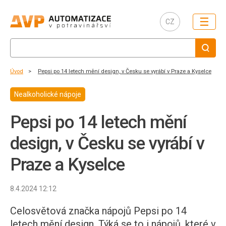
☰
CZ
Úvod
Pepsi po 14 letech mění design, v Česku se vyrábí v Praze a Kyselce
Nealkoholické nápoje
Pepsi po 14 letech mění
design, v Česku se vyrábí v
Praze a Kyselce
8.4.2024 12:12
Celosvětová značka nápojů Pepsi po 14
letech mění design. Týká se to i nápojů, které v