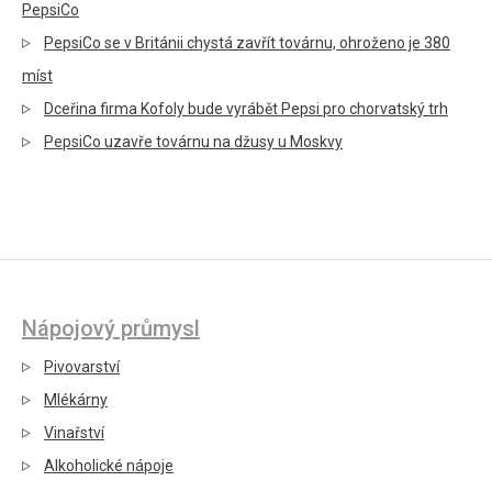
PepsiCo
PepsiCo se v Británii chystá zavřít továrnu, ohroženo je 380
míst
Dceřina firma Kofoly bude vyrábět Pepsi pro chorvatský trh
PepsiCo uzavře továrnu na džusy u Moskvy
Nápojový průmysl
Pivovarství
Mlékárny
Vinařství
Alkoholické nápoje