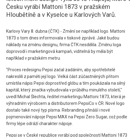
Česku vyrábí Mattoni 1873 v pražském
Hloubětíně a v Kyselce u Karlových Varů.
Karlovy Vary 8. dubna (ČTK) - Změní se například logo. Mattoni
1873 o tom dnes informovala v tiskové zprávě. Jaké budou
náklady na změnu designu, firma ČTK nesdělila. Změnu loga
doprovodí i marketingová kampaň, viditelná by měla být
například v pražském metru.
"Proces redesignu Pepsi začal zadáním, aby spotřebitelé
nakreslili z paměti její logo. Velká část zúčastněných přitom
umístila nápis Pepsi doprostřed glóbu a tím poukázala na silný
kapitál, který značka vybudovala v průběhu minulého století,"
uvedl Michal Šlechta, ředitel marketingu Mattoni 1873, která je
výhradním výrobcem a distributorem PepsiCo v ČR. Nové logo
dostalo také nový typ písma. Rebranding přináší i nové
pojmenování nápoje Pepsi MAX na Pepsi Zero Sugar, což podle
firmy lépe odráží charakter nápoje.
Pepsi se v České republice vyrábí pod společností Mattoni 1873