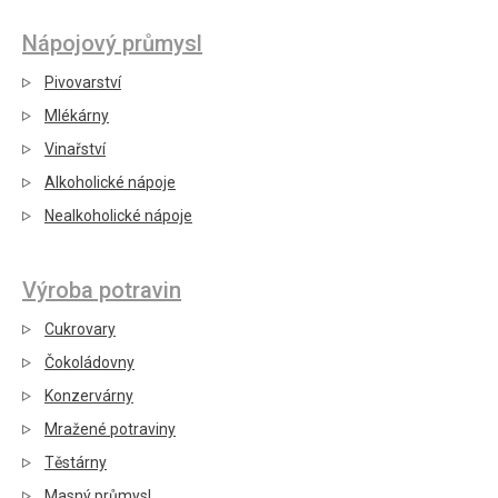
Nápojový průmysl
Pivovarství
Mlékárny
Vinařství
Alkoholické nápoje
Nealkoholické nápoje
Výroba potravin
Cukrovary
Čokoládovny
Konzervárny
Mražené potraviny
Těstárny
Masný průmysl