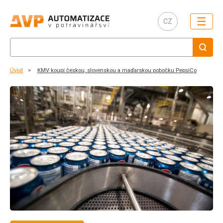
☰
CZ
Úvod
KMV koupí českou, slovenskou a maďarskou pobočku PepsiCo