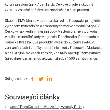
korun, předloni činily 7,5 miliardy. Celkové prodeje skupině
vzrostly za loňská tři čtvrtletí meziročně o šest procent.
Skupina KMV, kterou vlastní italská rodina Pasquale, je největším
výrobcem minerálních a pramenitých vod ve střední Evropě. V
Česku vyrábí vedle minerální vody Mattoni pramenitou vodu
Aquila a minerální vody Magnesia, Poděbradka, Dobrá voda a
Hanácká Kyselka. Své produkty vyváží do 20 zemí světa. V
zahraničí vlastní značky minerálních vod v Rakousku, Maďarsku
a na Ukrajině. Ve všech zemích, kde KMV operuje, zaměstnává
(před dnes oznámenou akvizicí) zhruba 1500 zaměstnanců.
Sdílejte článek:
Související články
Česká PepsiCo loni snížila ztrátu, vzrostly jí tržby