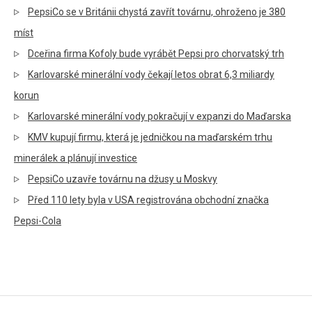
PepsiCo se v Británii chystá zavřít továrnu, ohroženo je 380
míst
Dceřina firma Kofoly bude vyrábět Pepsi pro chorvatský trh
Karlovarské minerální vody čekají letos obrat 6,3 miliardy
korun
Karlovarské minerální vody pokračují v expanzi do Maďarska
KMV kupují firmu, která je jedničkou na maďarském trhu
minerálek a plánují investice
PepsiCo uzavře továrnu na džusy u Moskvy
Před 110 lety byla v USA registrována obchodní značka
Pepsi-Cola