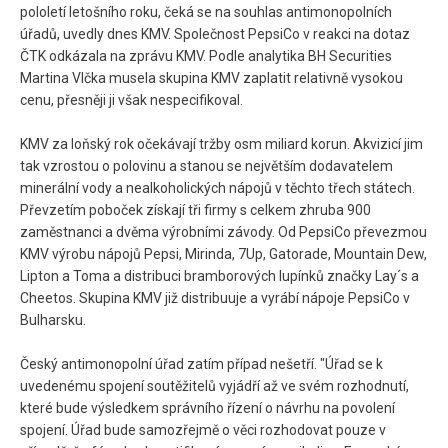
pololetí letošního roku, čeká se na souhlas antimonopolních
úřadů, uvedly dnes KMV. Společnost PepsiCo v reakci na dotaz
ČTK odkázala na zprávu KMV. Podle analytika BH Securities
Martina Vlčka musela skupina KMV zaplatit relativně vysokou
cenu, přesněji ji však nespecifikoval.
KMV za loňský rok očekávají tržby osm miliard korun. Akvizicí jim
tak vzrostou o polovinu a stanou se největším dodavatelem
minerální vody a nealkoholických nápojů v těchto třech státech.
Převzetím poboček získají tři firmy s celkem zhruba 900
zaměstnanci a dvěma výrobními závody. Od PepsiCo převezmou
KMV výrobu nápojů Pepsi, Mirinda, 7Up, Gatorade, Mountain Dew,
Lipton a Toma a distribuci bramborových lupínků značky Lay´s a
Cheetos. Skupina KMV již distribuuje a vyrábí nápoje PepsiCo v
Bulharsku.
Český antimonopolní úřad zatím případ nešetří. "Úřad se k
uvedenému spojení soutěžitelů vyjádří až ve svém rozhodnutí,
které bude výsledkem správního řízení o návrhu na povolení
spojení. Úřad bude samozřejmě o věci rozhodovat pouze v