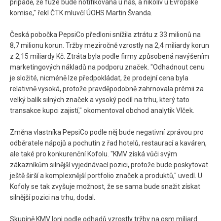
případě, že fúze bude notifikována u nás, a nikoliv u Evropské
komise," řekl ČTK mluvčí ÚOHS Martin Švanda.
Česká pobočka PepsiCo předloni snížila ztrátu z 33 milionů na
8,7 milionu korun. Tržby meziročně vzrostly na 2,4 miliardy korun
z 2,15 miliardy Kč. Ztráta byla podle firmy způsobená navýšením
marketingových nákladů na podporu značek. "Odhadnout cenu
je složité, nicméně lze předpokládat, že prodejní cena byla
relativně vysoká, protože pravděpodobně zahrnovala prémii za
velký balík silných značek a vysoký podíl na trhu, který tato
transakce kupci zajistí," okomentoval obchod analytik Vlček.
Změna vlastníka PepsiCo podle něj bude negativní zprávou pro
odběratele nápojů a pochutin z řad hotelů, restaurací a kaváren,
ale také pro konkurenční Kofolu. "KMV získá vůči svým
zákazníkům silnější vyjednávací pozici, protože bude poskytovat
ještě širší a komplexnější portfolio značek a produktů," uvedl. U
Kofoly se tak zvyšuje možnost, že se sama bude snažit získat
silnější pozici na trhu, dodal.
Skupině KMV loni podle odhadů vzrostly tržby na osm miliard