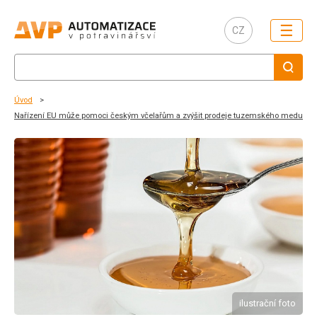
☰
CZ
Úvod
Nařízení EU může pomoci českým včelařům a zvýšit prodeje tuzemského medu
ilustrační foto