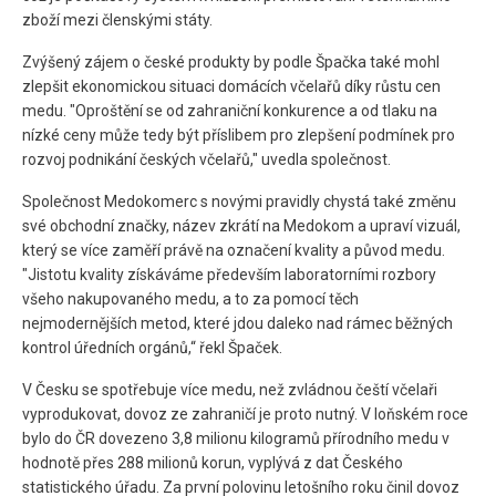
zboží mezi členskými státy.
Zvýšený zájem o české produkty by podle Špačka také mohl
zlepšit ekonomickou situaci domácích včelařů díky růstu cen
medu. "Oproštění se od zahraniční konkurence a od tlaku na
nízké ceny může tedy být příslibem pro zlepšení podmínek pro
rozvoj podnikání českých včelařů," uvedla společnost.
Společnost Medokomerc s novými pravidly chystá také změnu
své obchodní značky, název zkrátí na Medokom a upraví vizuál,
který se více zaměří právě na označení kvality a původ medu.
"Jistotu kvality získáváme především laboratorními rozbory
všeho nakupovaného medu, a to za pomocí těch
nejmodernějších metod, které jdou daleko nad rámec běžných
kontrol úředních orgánů,“ řekl Špaček.
V Česku se spotřebuje více medu, než zvládnou čeští včelaři
vyprodukovat, dovoz ze zahraničí je proto nutný. V loňském roce
bylo do ČR dovezeno 3,8 milionu kilogramů přírodního medu v
hodnotě přes 288 milionů korun, vyplývá z dat Českého
statistického úřadu. Za první polovinu letošního roku činil dovoz