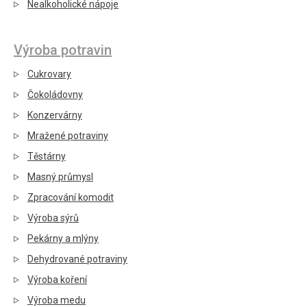
Nealkoholické nápoje
Výroba potravin
Cukrovary
Čokoládovny
Konzervárny
Mražené potraviny
Těstárny
Masný průmysl
Zpracování komodit
Výroba sýrů
Pekárny a mlýny
Dehydrované potraviny
Výroba koření
Výroba medu