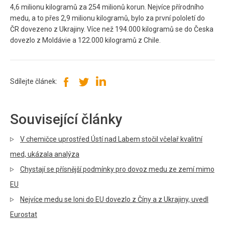
4,6 milionu kilogramů za 254 milionů korun. Nejvíce přírodního
medu, a to přes 2,9 milionu kilogramů, bylo za první pololetí do
ČR dovezeno z Ukrajiny. Více než 194.000 kilogramů se do Česka
dovezlo z Moldávie a 122.000 kilogramů z Chile.
Sdílejte článek:
Související články
V chemičce uprostřed Ústí nad Labem stočil včelař kvalitní
med, ukázala analýza
Chystají se přísnější podmínky pro dovoz medu ze zemí mimo
EU
Nejvíce medu se loni do EU dovezlo z Číny a z Ukrajiny, uvedl
Eurostat