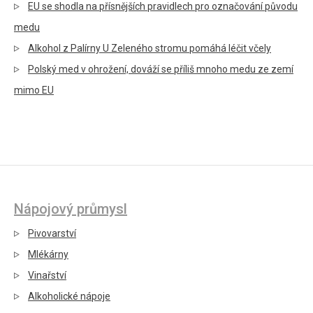
EU se shodla na přísnějších pravidlech pro označování původu
medu
Alkohol z Palírny U Zeleného stromu pomáhá léčit včely
Polský med v ohrožení, dováží se příliš mnoho medu ze zemí
mimo EU
Nápojový průmysl
Pivovarství
Mlékárny
Vinařství
Alkoholické nápoje