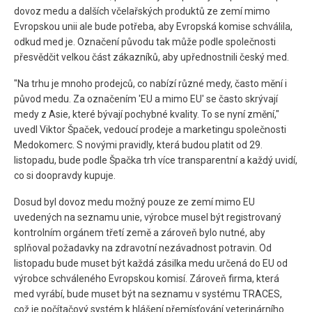
dovoz medu a dalších včelařských produktů ze zemí mimo
Evropskou unii ale bude potřeba, aby Evropská komise schválila,
odkud med je. Označení původu tak může podle společnosti
přesvědčit velkou část zákazníků, aby upřednostnili český med.
"Na trhu je mnoho prodejců, co nabízí různé medy, často mění i
původ medu. Za označením 'EU a mimo EU' se často skrývají
medy z Asie, které bývají pochybné kvality. To se nyní změní,"
uvedl Viktor Špaček, vedoucí prodeje a marketingu společnosti
Medokomerc. S novými pravidly, která budou platit od 29.
listopadu, bude podle Špačka trh více transparentní a každý uvidí,
co si doopravdy kupuje.
Dosud byl dovoz medu možný pouze ze zemí mimo EU
uvedených na seznamu unie, výrobce musel být registrovaný
kontrolním orgánem třetí země a zároveň bylo nutné, aby
splňoval požadavky na zdravotní nezávadnost potravin. Od
listopadu bude muset být každá zásilka medu určená do EU od
výrobce schváleného Evropskou komisí. Zároveň firma, která
med vyrábí, bude muset být na seznamu v systému TRACES,
což je počítačový systém k hlášení přemísťování veterinárního