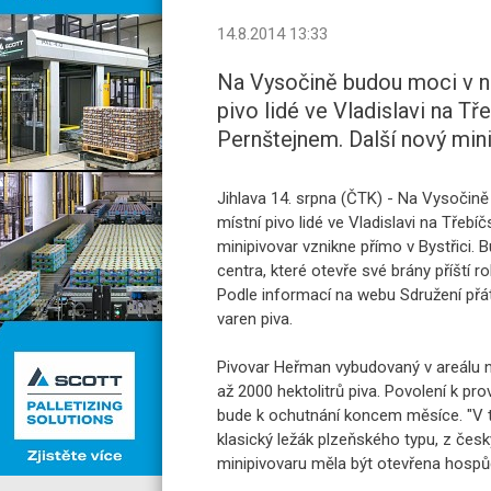
14.8.2014 13:33
Na Vysočině budou moci v ne
pivo lidé ve Vladislavi na T
Pernštejnem. Další nový mini
Jihlava 14. srpna (ČTK) - Na Vysočině
místní pivo lidé ve Vladislavi na Třeb
minipivovar vznikne přímo v Bystřici.
centra, které otevře své brány příští r
Podle informací na webu Sdružení přát
varen piva.
Pivovar Heřman vybudovaný v areálu n
až 2000 hektolitrů piva. Povolení k pr
bude k ochutnání koncem měsíce. "V tu
klasický ležák plzeňského typu, z česk
minipivovaru měla být otevřena hospů