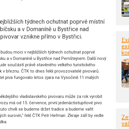
jbližších týdnech ochutnat poprvé místní
řebíčsku a v Domaníně u Bystřice nad
pivovar vznikne přímo v Bystřici.
Ex
exi
ko
 budou moci v nejbližších týdnech ochutnat poprvé
íčsku a v Domaníně u Bystřice nad Pernštejnem. Další nový
 Bude součástí právě stavěného velkého turistického
ok v březnu. ČTK to dnes řekli provozovatelé pivovarů.
el piva fungovalo letos zjara na Vysočině 11 malých
ěkdejšího vladislavského pivovaru může za rok vyrobit
ovozu má od 15. července, první jedenáctistupňové pivo
to chvíli se budeme držet tradice a budeme vařit
ých surovin," řekl ČTK Petr Heřman. Zkraje září by vedle
Ze
dka.
va