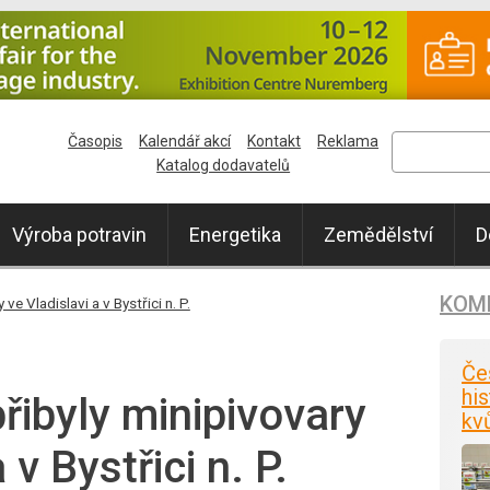
Časopis
Kalendář akcí
Kontakt
Reklama
Katalog dodavatelů
Výroba potravin
Energetika
Zemědělství
D
KOM
ve Vladislavi a v Bystřici n. P.
Če
his
řibyly minipivovary
kv
 v Bystřici n. P.