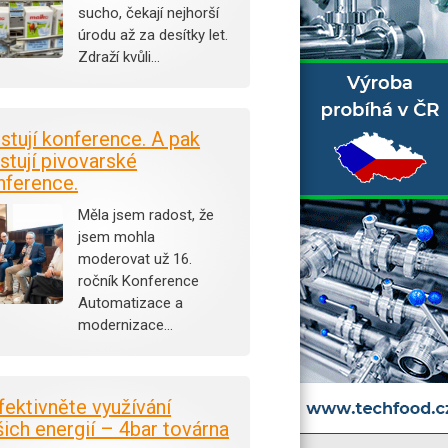
sucho, čekají nejhorší
úrodu až za desítky let.
Zdraží kvůli…
istují konference. A pak
stují pivovarské
nference.
Měla jsem radost, že
jsem mohla
moderovat už 16.
ročník Konference
Automatizace a
modernizace…
fektivněte využívání
šich energií – 4bar továrna