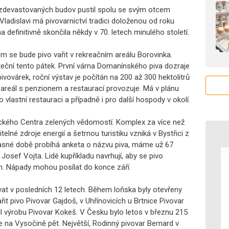
 zdevastovaných budov pustil spolu se svým otcem
ladislavi má pivovarnictví tradici doloženou od roku
definitivně skončila někdy v 70. letech minulého století.
 se bude pivo vařit v rekreačním areálu Borovinka.
eční tento pátek. První várna Domanínského piva dozraje
ivovárek, roční výstav je počítán na 200 až 300 hektolitrů
ý areál s penzionem a restaurací provozuje. Má v plánu
o vlastní restauraci a případně i pro další hospody v okolí.
řického Centra zelených vědomostí. Komplex za více než
lné zdroje energií a šetrnou turistiku vzniká v Bystřici z
asné době probíhá anketa o názvu piva, máme už 67
Josef Vojta. Lidé kupříkladu navrhují, aby se pivo
n. Nápady mohou posílat do konce září.
vat v posledních 12 letech. Během loňska byly otevřeny
ařit pivo Pivovar Gajdoš, v Uhřínovicích u Brtnice Pivovar
l výrobu Pivovar Kokeš. V Česku bylo letos v březnu 215
e na Vysočině pět. Největší, Rodinný pivovar Bernard v