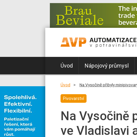
Úvod
Nápojový průmysl
Úvod
Na Vysočině přibyly minipivovary 
Pivovarství
Na Vysočině p
ve Vladislavi a