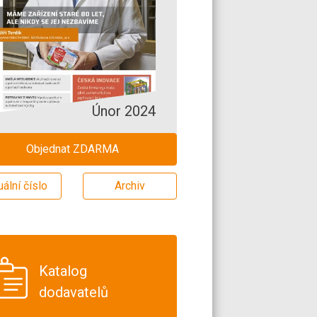
Únor 2024
Objednat ZDARMA
uální číslo
Archiv
Katalog
dodavatelů