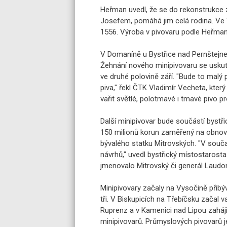
Heřman uvedl, že se do rekonstrukce
Josefem, pomáhá jim celá rodina. Ve V
1556. Výroba v pivovaru podle Heřmana 
V Domaníně u Bystřice nad Pernštejnem
Žehnání nového minipivovaru se uskut
ve druhé polovině září. "Bude to malý p
piva," řekl ČTK Vladimír Vecheta, kter
vařit světlé, polotmavé i tmavé pivo pr
Další minipivovar bude součástí byst
150 milionů korun zaměřený na obnovite
bývalého statku Mitrovských. "V souč
návrhů," uvedl bystřický místostarosta 
jmenovalo Mitrovský či generál Laudo
Minipivovary začaly na Vysočině přibý
tři. V Biskupicích na Třebíčsku začal v
Ruprenz a v Kamenici nad Lipou zaháji
minipivovarů. Průmyslových pivovarů j