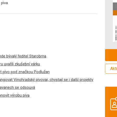
 piva.
ede bývalý ředitel Starobrna
 uvařili zkušební várku
Akt
řit pivo pod značkou Podlužan
ngovat Vinohradský pivovar, chystají se i další projekty
slavanech se odsouvá
novit výrobu piva