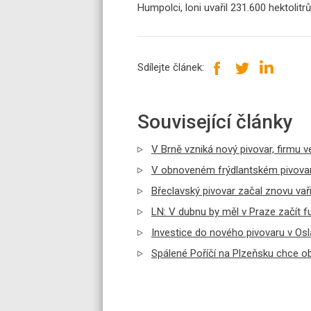
Humpolci, loni uvařil 231.600 hektolitrů
Sdílejte článek:
Související články
V Brně vzniká nový pivovar, firmu v
V obnoveném frýdlantském pivovaru
Břeclavský pivovar začal znovu va
LN: V dubnu by měl v Praze začít fu
Investice do nového pivovaru v O
Spálené Poříčí na Plzeňsku chce ob