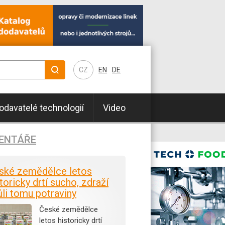
CZ
EN
DE
odavatelé technologií
Video
ENTÁŘE
ské zemědělce letos
toricky drtí sucho, zdraží
ůli tomu potraviny
České zemědělce
letos historicky drtí