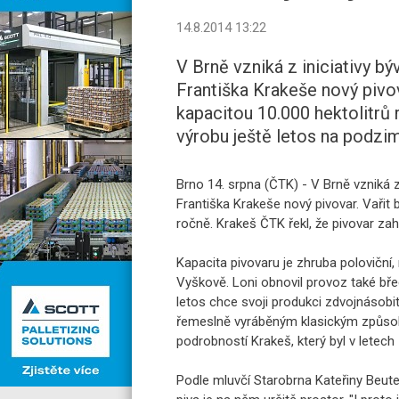
14.8.2014 13:22
V Brně vzniká z iniciativy b
Františka Krakeše nový pivov
kapacitou 10.000 hektolitrů 
výrobu ještě letos na podzim
Brno 14. srpna (ČTK) - V Brně vzniká z
Františka Krakeše nový pivovar. Vařit 
ročně. Krakeš ČTK řekl, že pivovar zah
Kapacita pivovaru je zhruba poloviční,
Vyškově. Loni obnovil provoz také bře
letos chce svoji produkci zdvojnásobit
řemeslně vyráběným klasickým způso
podrobností Krakeš, který byl v letec
Podle mluvčí Starobrna Kateřiny Beute