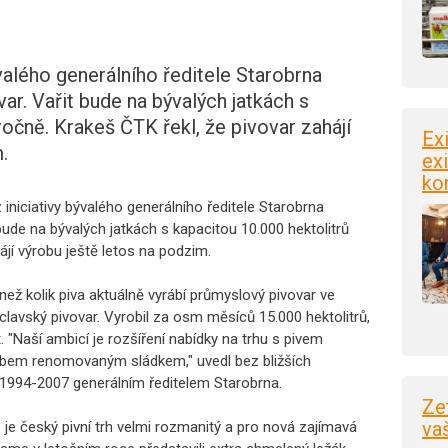
ývalého generálního ředitele Starobrna
ar. Vařit bude na bývalých jatkách s
ročně. Krakeš ČTK řekl, že pivovar zahájí
Ex
.
exi
ko
 iniciativy bývalého generálního ředitele Starobrna
bude na bývalých jatkách s kapacitou 10.000 hektolitrů
ájí výrobu ještě letos na podzim.
 než kolik piva aktuálně vyrábí průmyslový pivovar ve
clavský pivovar. Vyrobil za osm měsíců 15.000 hektolitrů,
. "Naší ambicí je rozšíření nabídky na trhu s pivem
bem renomovaným sládkem," uvedl bez bližších
h 1994-2007 generálním ředitelem Starobrna.
Ze
va
 je český pivní trh velmi rozmanitý a pro nová zajímavá