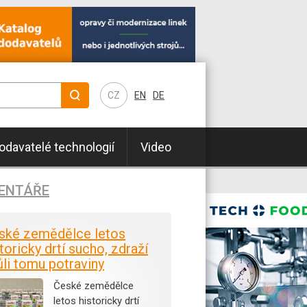
CZ
EN
DE
odavatelé technologií
Video
ENTÁŘE
ské zemědělce letos
toricky drtí sucho, zdraží
ůli tomu potraviny
České zemědělce
letos historicky drtí