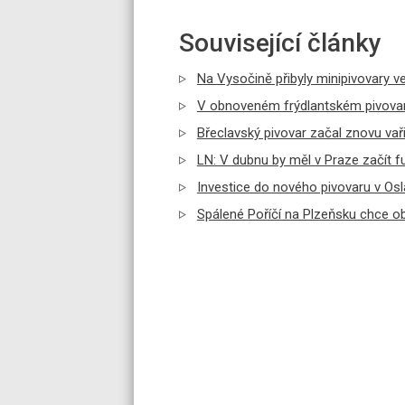
Související články
Na Vysočině přibyly minipivovary ve V
V obnoveném frýdlantském pivovaru
Břeclavský pivovar začal znovu va
LN: V dubnu by měl v Praze začít fu
Investice do nového pivovaru v O
Spálené Poříčí na Plzeňsku chce ob