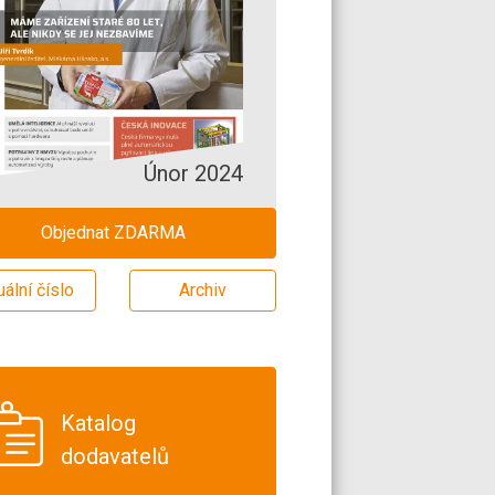
Únor 2024
Objednat ZDARMA
uální číslo
Archiv
Katalog
dodavatelů