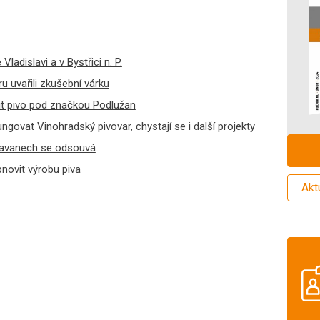
ladislavi a v Bystřici n. P.
 uvařili zkušební várku
řit pivo pod značkou Podlužan
ngovat Vinohradský pivovar, chystají se i další projekty
slavanech se odsouvá
novit výrobu piva
Akt