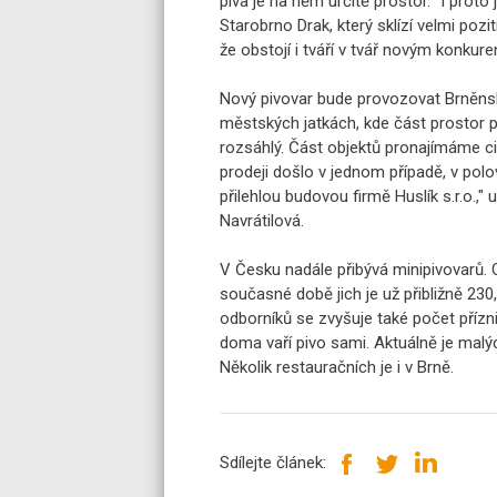
piva je na něm určitě prostor. "I proto
Starobrno Drak, který sklízí velmi poz
že obstojí i tváří v tvář novým konkur
Nový pivovar bude provozovat Brněnská
městských jatkách, kde část prostor p
rozsáhlý. Část objektů pronajímáme ci
prodeji došlo v jednom případě, v polo
přilehlou budovou firmě Huslík s.r.o.,
Navrátilová.
V Česku nadále přibývá minipivovarů. O
současné době jich je už přibližně 23
odborníků se zvyšuje také počet přízn
doma vaří pivo sami. Aktuálně je malý
Několik restauračních je i v Brně.
Sdílejte článek: