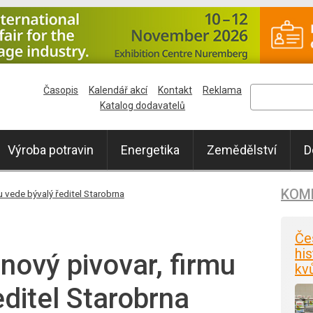
Časopis
Kalendář akcí
Kontakt
Reklama
Katalog dodavatelů
Výroba potravin
Energetika
Zemědělství
D
KOM
u vede bývalý ředitel Starobrna
Če
his
nový pivovar, firmu
kv
editel Starobrna