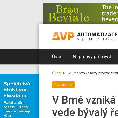
Úvod
Nápojový průmysl
Úvod
V Brně vzniká nový pivovar, firm
Pivovarství
V Brně vzniká 
vede bývalý ř