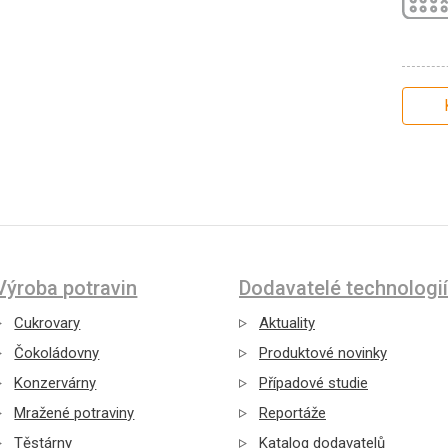
Výroba potravin
Dodavatelé technologií
Cukrovary
Aktuality
Čokoládovny
Produktové novinky
Konzervárny
Případové studie
Mražené potraviny
Reportáže
Těstárny
Katalog dodavatelů