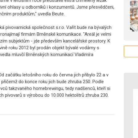
 jsme v letošním roce představili extra chmelený ležák
itivní ohlasy u odborníků i konzumentů. Jsme přesvědčeni,
enčním produktům," uvedla Beute.
 pivovarnická společnost s.r.o. Vařit bude na bývalých
ronajímají firmám Brněnské komunikace. "Areál je velmi
zím subjektům - jde především kancelářské prostory. K
vině roku 2012 byl prodán objekt bývalé vodárny s
" uvedla mluvčí Brněnských komunikací Vladimíra
d začátku letošního roku do června jich přibylo 22 a v
0, přičemž do konce roku jich bude zhruba 250. Podle
ivců takzvaného homebrewingu, tedy nadšenců, kteří si
ch pivovarů s výrobou do 10.000 hektolitrů zhruba 230.