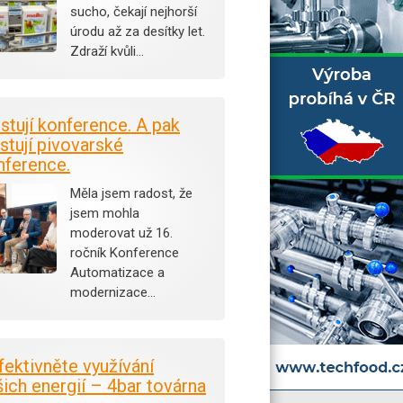
sucho, čekají nejhorší
úrodu až za desítky let.
Zdraží kvůli…
istují konference. A pak
stují pivovarské
nference.
Měla jsem radost, že
jsem mohla
moderovat už 16.
ročník Konference
Automatizace a
modernizace…
fektivněte využívání
šich energií – 4bar továrna