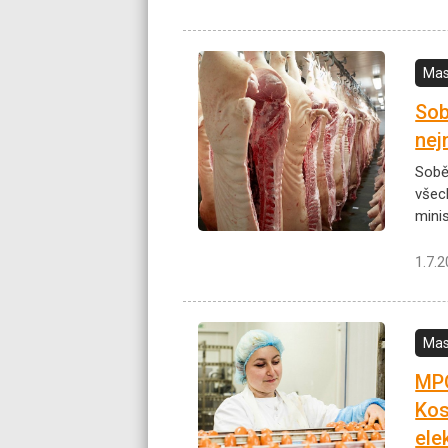
Mas
Sob
nej
Sobě
všec
mini
1.7.
Mas
MPO
Kos
ele