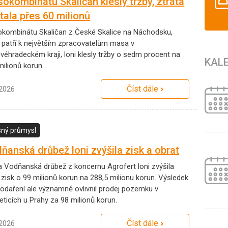
okombinátu Skaličan klesly tržby, ztráta
tala přes 60 milionů
kombinátu Skaličan z České Skalice na Náchodsku,
ý patří k největším zpracovatelům masa v
ovéhradeckém kraji, loni klesly tržby o sedm procent na
KAL
milionů korun.
Číst dále
.2026
ný průmysl
ňanská drůbež loni zvýšila zisk a obrat
a Vodňanská drůbež z koncernu Agrofert loni zvýšila
 zisk o 99 milionů korun na 288,5 milionu korun. Výsledek
odaření ale významně ovlivnil prodej pozemku v
eticích u Prahy za 98 milionů korun.
Číst dále
.2026