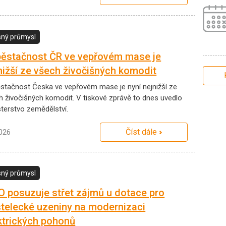
ný průmysl
ěstačnost ČR ve vepřovém mase je
nižší ze všech živočišných komodit
stačnost Česka ve vepřovém mase je nyní nejnižší ze
h živočišných komodit. V tiskové zprávě to dnes uvedlo
sterstvo zemědělství.
Číst dále
2026
ný průmysl
 posuzuje střet zájmů u dotace pro
telecké uzeniny na modernizaci
ktrických pohonů