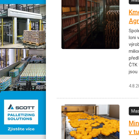
Kmo
Agr
Spol
loni 
výro
milio
předl
ČTK t
jsou 
4.8.
Mas
Min
v t