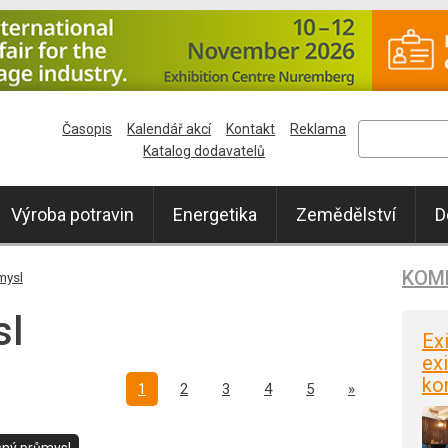
Časopis
Kalendář akcí
Kontakt
Reklama
Katalog dodavatelů
Výroba potravin
Energetika
Zemědělství
D
KOM
mysl
sl
Ex
exi
ko
Další
1
2
3
4
5
»
ný průmysl