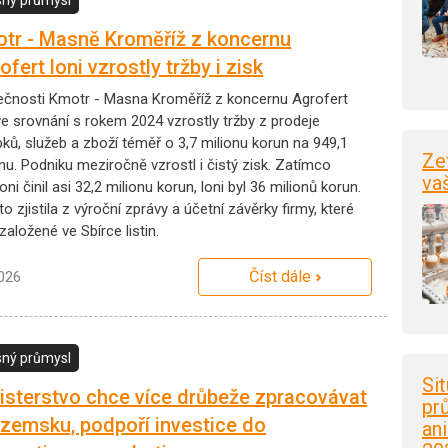
tr - Masně Kroměříž z koncernu
ofert loni vzrostly tržby i zisk
ečnosti Kmotr - Masna Kroměříž z koncernu Agrofert
ve srovnání s rokem 2024 vzrostly tržby z prodeje
bků, služeb a zboží téměř o 3,7 milionu korun na 949,1
Ze
nu. Podniku meziročně vzrostl i čistý zisk. Zatímco
va
oni činil asi 32,2 milionu korun, loni byl 36 milionů korun.
o zjistila z výroční zprávy a účetní závěrky firmy, které
založené ve Sbírce listin.
Číst dále
2026
ný průmysl
Si
isterstvo chce více drůbeže zpracovávat
pr
uzemsku, podpoří investice do
an