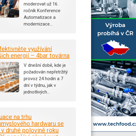
moderovat už 16.
ročník Konference
Automatizace a
modernizace…
fektivněte využívání
šich energií – 4bar továrna
V dnešní době, kde je
požadován nepřetržitý
provoz 24 hodin a 7
dní v týdnu, jak v
jednotlivých…
tuace na trhu
ůmyslového hardwaru se
i v druhé polovině roku