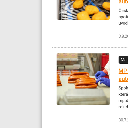
aut
Česk
spotř
uved
3.8.
Mas
MP 
aut
Spol
kter
repub
rok d
30.7