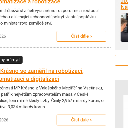
20
omatizace a robotizace
Na
é drůbežářství čelí výraznému rozporu mezi rostoucí
ebou a klesající schopností pokrýt vlastní poptávku,
lo ministerstvo zemědělství.
Číst dále
2026
ný průmysl
Krásno se zaměřil na robotizaci,
omatizaci a digitalizaci
ečnosti MP Krásno z Valašského Meziříčí na Vsetínsku,
á patří k největším zpracovatelům masa v České
lice, loni mírně klesly tržby. Činily 2,957 miliardy korun, o
říve 3,034 miliardy korun.
Číst dále
.2026