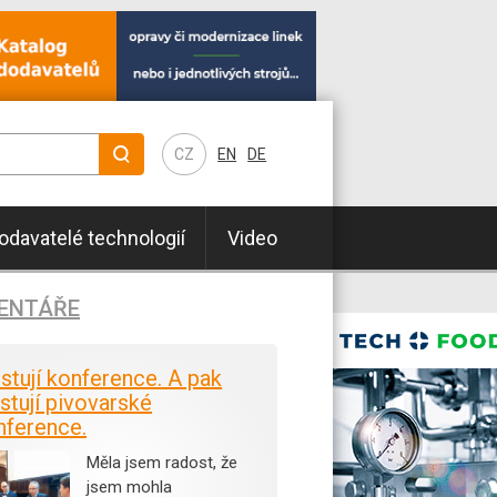
CZ
EN
DE
odavatelé technologií
Video
ENTÁŘE
istují konference. A pak
stují pivovarské
nference.
Měla jsem radost, že
jsem mohla