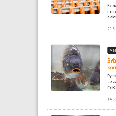
Firm
mini
elek
29.5
Mas
Ryb
kor
Rybá
do z
milio
14.5