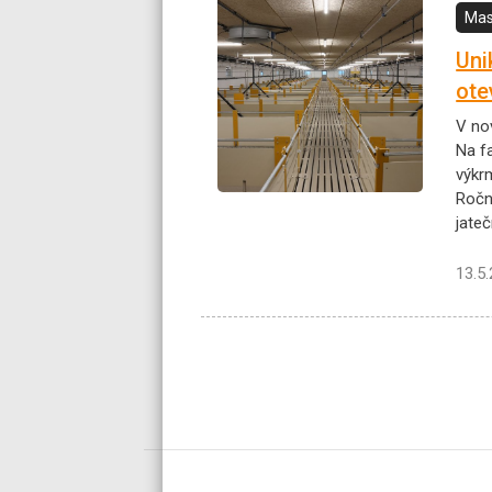
Mas
Uni
ote
V no
Na fa
výkr
Ročn
jate
13.5