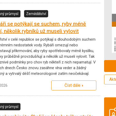
ný průmysl
Zemědělství
áři se potýkají se suchem, ryby méně
í, několik rybníků už museli vylovit
řství v celé republice se potýkají s dlouhodobým suchem
trémním nedostatek vody. Rybáři omezují nebo
stavují přikrmování, aby ryby spotřebovaly méně kyslíku,
ky průběžně provzdušňují a několik už museli vylovit. Tak
íznivé podmínky pro chov ryb někteří z nich nepamatují. V
tích dnech Česko znovu zasáhne vlna veder a žádný
tný a vytrvalý déšť meteorologové zatím neočekávají.
Akt
Číst dále
.2026
ný průmysl