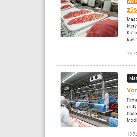
Mas
zůs
Maso
kter
Král
654 
13.7
Mas
Vod
Firm
čistý
hosp
Modl
13.7