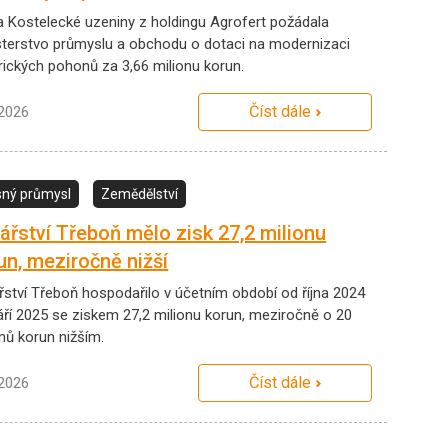
a Kostelecké uzeniny z holdingu Agrofert požádala
sterstvo průmyslu a obchodu o dotaci na modernizaci
trických pohonů za 3,66 milionu korun.
Číst dále
.2026
ný průmysl
Zemědělství
ářství Třeboň mělo zisk 27,2 milionu
un, meziročně nižší
řství Třeboň hospodařilo v účetním období od října 2024
áří 2025 se ziskem 27,2 milionu korun, meziročně o 20
nů korun nižším.
Číst dále
.2026