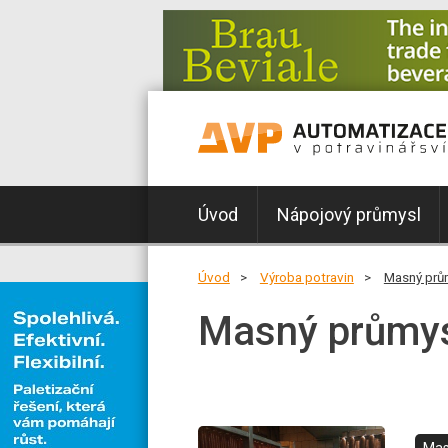
Úvod
Nápojový průmysl
Úvod
Výroba potravin
Masný prů
Masný průmy
Mas