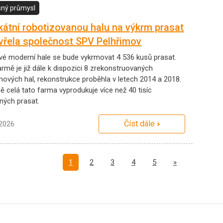
ný průmysl
kátní robotizovanou halu na výkrm prasat
vřela společnost SPV Pelhřimov
vé moderní hale se bude vykrmovat 4 536 kusů prasat.
rmě je již dále k dispozici 8 zrekonstruovaných
mových hal, rekonstrukce proběhla v letech 2014 a 2018.
ě celá tato farma vyprodukuje více než 40 tisíc
čných prasat.
Číst dále
.2026
Další
1
2
3
4
5
»