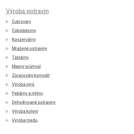
Výroba potravin
Cukrovary
Čokoládovny
Konzervárny
Mražené potraviny
Těstárny
Masný průmysl
Zpracování komodit
Výroba sýrů
Pekárny a mlýny
Dehydrované potraviny
Výroba koření
Výroba medu