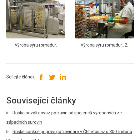
Výroba sýru romadur.
Výroba sýru romadur_2.
Sdílejte článek:
Související články
Rusko povolí dovoz potravin od spojenců vyrobených ze
západních surovin
Ruské sankce připraví potravináře v ČR letos až o 300 milionů