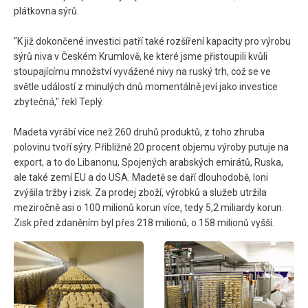
plátkovna sýrů.
"K již dokončené investici patří také rozšíření kapacity pro výrobu
sýrů niva v Českém Krumlově, ke které jsme přistoupili kvůli
stoupajícímu množství vyvážené nivy na ruský trh, což se ve
světle událostí z minulých dnů momentálně jeví jako investice
zbytečná," řekl Teplý.
Madeta vyrábí více než 260 druhů produktů, z toho zhruba
polovinu tvoří sýry. Přibližně 20 procent objemu výroby putuje na
export, a to do Libanonu, Spojených arabských emirátů, Ruska,
ale také zemí EU a do USA. Madetě se daří dlouhodobě, loni
zvýšila tržby i zisk. Za prodej zboží, výrobků a služeb utržila
meziročně asi o 100 milionů korun více, tedy 5,2 miliardy korun.
Zisk před zdaněním byl přes 218 milionů, o 158 milionů vyšší.