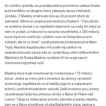
Do ročního výsledku se pravděpodobně promítnou sankce Ruska
kvůli konfliktu na Ukrajině, které zakázalo dovoz mléčných
výrobků. Z Madety směřovalo loni asi 20 procent zboží do
zahraničí. Slibně se vyvíjel právě obchod s Ruskem. "Čtyři pět let
se snažíme dostat v co největších objemech na ruský trh, když se
nám to podaří, a indexově to narůstá neuvěřitelně, z 200 milionů
korun bychom mohli být v příštím roce na třistamilionových
tržbách, tak se to zhatí," uvedl předseda představenstva Milan
Teplý. Největší dopad budou mít podle něj sankce na
českokrumlovský závod, kde se vyrábí Rusy velmi oblíbená Niva.
Měsíčně jí do Ruska Madeta vyvážela 60 tun a její export
meziročně nejrychleji rostl.
Madeta letos bude investovat do modernizace 175 milionů
korun. Jedná se mimo jiné o investice do obnovy výrobních
technologií, například do nové baličky jogurtů a zakysaných
krémů v jindřichohradeckém závodě. Další investice jsou určeny
na pokračující přípravy přesunu výroby z Řípce do Plané nad
Lužnicí. Týkají se třeba úprav prostor, pilotáže a stavby objektu,
kam se z Řípce přestěhuje výroba Blaťáckého zlata, tavírna a