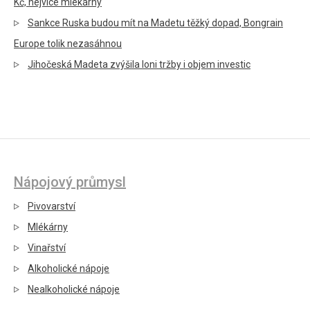
Kč, nejvíce mlékárny
Sankce Ruska budou mít na Madetu těžký dopad, Bongrain
Europe tolik nezasáhnou
Jihočeská Madeta zvýšila loni tržby i objem investic
Nápojový průmysl
Pivovarství
Mlékárny
Vinařství
Alkoholické nápoje
Nealkoholické nápoje