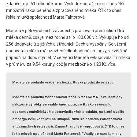
zdaněním je 61 milionů korun. Výsledek odráží mimo jiné větší
množství nakoupeného a zpracovaného mléka. ČTK to dnes
řekla mluvčí společnosti Marta Faktorová.
Madeta v pěti výrobních závodech zpracovala přes milion litrů
mléka denně, což je meziročně asi o 100.000 víc. Vykupuje ho od
256 dodavatelů z jižních a středních Čech a Vysočiny. Se všemi
dodavateli mléka má uzavřené dlouhodobé smlouvy, ve většině
případů na dobu čtyř let. V červenci Madeta vykupovala litr mléka
v průměru za 9,54 koruny, což je meziročně o 1,23 Kč více.
Madetě se podařilo vrácené zboží z Ruska prodat do řetězců
Madetě se podařilo zobchodovat zboží vrácené z Ruska. Kamiony
naložené výrobky se vrátily hned poté, co Rusko zveřejnilo
seznam zemědělských a potravinářských produktů, na které uvalilo
embargo kvůli konfliktu na Ukrajině. Nivu se podařilo zobchodovat
v tuzemských řetězcích. Zaměstnanci se nepropouští. ČTK to dnes
řekla mluvčí společnosti Marta Faktorová. "Vrátily se nám kamiony