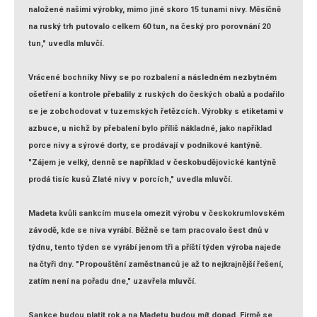
naložené našimi výrobky, mimo jiné skoro 15 tunami nivy. Měsíčně
na ruský trh putovalo celkem 60 tun, na český pro porovnání 20
tun," uvedla mluvčí.
Vrácené bochníky Nivy se po rozbalení a následném nezbytném
ošetření a kontrole přebalily z ruských do českých obalů a podařilo
se je zobchodovat v tuzemských řetězcích. Výrobky s etiketami v
azbuce, u nichž by přebalení bylo příliš nákladné, jako například
porce nivy a sýrové dorty, se prodávají v podnikové kantýně.
"Zájem je velký, denně se například v českobudějovické kantýně
prodá tisíc kusů Zlaté nivy v porcích," uvedla mluvčí.
Madeta kvůli sankcím musela omezit výrobu v českokrumlovském
závodě, kde se niva vyrábí. Běžně se tam pracovalo šest dnů v
týdnu, tento týden se vyrábí jenom tři a příští týden výroba najede
na čtyři dny. "Propouštění zaměstnanců je až to nejkrajnější řešení,
zatím není na pořadu dne," uzavřela mluvčí.
Sankce budou platit rok a na Madetu budou mít dopad. Firmě se