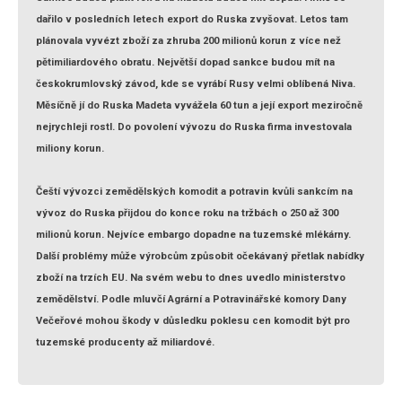
dařilo v posledních letech export do Ruska zvyšovat. Letos tam
plánovala vyvézt zboží za zhruba 200 milionů korun z více než
pětimiliardového obratu. Největší dopad sankce budou mít na
českokrumlovský závod, kde se vyrábí Rusy velmi oblíbená Niva.
Měsíčně jí do Ruska Madeta vyvážela 60 tun a její export meziročně
nejrychleji rostl. Do povolení vývozu do Ruska firma investovala
miliony korun.
Čeští vývozci zemědělských komodit a potravin kvůli sankcím na
vývoz do Ruska přijdou do konce roku na tržbách o 250 až 300
milionů korun. Nejvíce embargo dopadne na tuzemské mlékárny.
Další problémy může výrobcům způsobit očekávaný přetlak nabídky
zboží na trzích EU. Na svém webu to dnes uvedlo ministerstvo
zemědělství. Podle mluvčí Agrární a Potravinářské komory Dany
Večeřové mohou škody v důsledku poklesu cen komodit být pro
tuzemské producenty až miliardové.