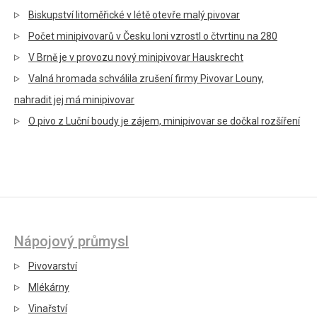
Biskupství litoměřické v létě otevře malý pivovar
Počet minipivovarů v Česku loni vzrostl o čtvrtinu na 280
V Brně je v provozu nový minipivovar Hauskrecht
Valná hromada schválila zrušení firmy Pivovar Louny,
nahradit jej má minipivovar
O pivo z Luční boudy je zájem, minipivovar se dočkal rozšíření
Nápojový průmysl
Pivovarství
Mlékárny
Vinařství