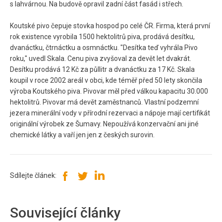
s lahvárnou. Na budově opravil zadní část fasád i střech.
Koutské pivo čepuje stovka hospod po celé ČR. Firma, která první
rok existence vyrobila 1500 hektolitrů piva, prodává desítku,
dvanáctku, čtrnáctku a osmnáctku. "Desítka teď vyhrála Pivo
roku," uvedl Skala. Cenu piva zvyšoval za devět let dvakrát.
Desítku prodává 12 Kč za půllitr a dvanáctku za 17 Kč. Skala
koupil v roce 2002 areál v obci, kde téměř před 50 lety skončila
výroba Koutského piva. Pivovar měl před válkou kapacitu 30.000
hektolitrů. Pivovar má devět zaměstnanců. Vlastní podzemní
jezera minerální vody v přírodní rezervaci a nápoje mají certifikát
originální výrobek ze Šumavy. Nepoužívá konzervační ani jiné
chemické látky a vaří jen jen z českých surovin.
Sdílejte článek:
Související články