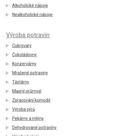
Alkoholické nápoje
Nealkoholické nápoje
Výroba potravin
Cukrovary
Čokoládovny
Konzervárny
Mražené potraviny
Těstárny
Masný průmysl
Zpracování komodit
Výroba sýrů
Pekárny a mlýny
Dehydrované potraviny