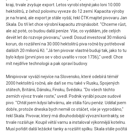
kraji, trvale zvyšuje export. Letos vyrobí stejně jako loni 10.000
hektolitrů, z čehož polovinu vyveze do 12 zemí. Kapacita výroby
je na hraně, ale export je stále vyšší, řekl ČTK majitel pivovaru Jan
Skala. Do tří let chce výrobní kapacitu ztrojnásobit. "Chceme růst,
ale až poté, co budou další peníze. Vše, co vydělám, jde celých
devět let do rozvoje pivovaru," uvedl. Dosud investoval 30 milionů
korun, do rozšíření na 30.000 hektolitrů piva ročně by potřeboval
dalších 20 milionů Kč. "Já ten pivovar vlastně buduji tak, jako to tu
bylo kdysi (první pivo se v obci uvařilo v roce 1736)," uvedl. Chce
mít nejdříve technologii a pak opraví budovy.
Minipivovar vyváží nejvíce na Slovensko, které odebírá téměř
2000 hektolitrů ročně, ale daří se mu také v Rusku, Spojených
státech, Británii, Dánsku, Finsku, Švédsku. "Do všech těchto
zemích vývoz trvale roste," uvedl. Podnik vyrábí pouze sudové
pivo. "Chtěl jsem kdysi lahvárnu, ale stála fůru peněz. Udělal jsem
dobře, protože dneska bych neměl co stáčet, vše je vyprodáno,"
řekl Skala. Pivovar, který má dlouhodobější vývozní kontrakty, se
trvale rozšiřuje. Koupil větší varnu a instaloval výkonnější kotelnu.
Musí pořídit další ležácké tanky a rozšířit spilku. Skala stále počítá